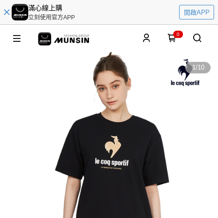
滿心線上購
開啟APP
立刻使用官方APP
0
1
/
10