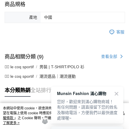
商品規格
產地
中國
客服
商品相關分類 (9)
查看全部
🚴‍♂️ le coq sportif
男裝 | T-SHIRT/POLO 衫
🚴‍♂️ le coq sportif
潮流選品｜潮流運動
本分類熱銷
全站排行
Munsin Fashion 滿心購物
您好，歡迎來到滿心購物商城！
有任何問題，請直接留下您的姓名
本網站中使用 cookie，欲查詢有關本網站使用 cookie 方式之詳情，及若您不希
及聯絡電話，方便我們以最快速度
熱門標籤
望在電腦上使用 cookie 時應如何變更電腦的 cookie 設定，請參閱本網站「
隱私
處理喔~
權條款
」之 Cookie 聲明。您繼續使用本網站即表示您同意本公司得按本網站使
用條款之 Cookie 聲明使用 cookie。
了解更多 >