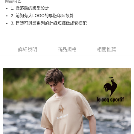
商品特色
悠遊付
1. 微落肩的版型設計
大哥付你分期
2. 前胸有大LOGO的厚版印圖設計
相關說明
3. 建議可與該系列的針織短褲做成套搭配
【大哥付你分期使用說明】
AFTEE先享後付
1.本服務由台灣大哥大提供，台灣大哥大用戶可立即使用無須另外申請。
2.付款方式選擇「大哥付你分期」，訂單成立後會自動跳轉到大哥付的交易
相關說明
流程，驗證手機門號後，選擇欲分期的期數、繳款截止日，確認付款後即完
【關於「AFTEE先享後付」】
詳細說明
商品規格
相關推薦
成交易。
ATM付款
AFTEE先享後付是「在收到商品之後才付款」的支付方式。 讓您購物簡單
3.實際核准額度、可分期數及費用金額請依後續交易確認頁面所載為準。
便利好安心！
4.訂單成立30分鐘內，如未前往確認交易或遇審核未通過，訂單將自動取
１．簡單：不需註冊會員、不需綁卡、不需儲值。
運送方式
消。如遇「轉專審核」未通過狀況，表示未達大哥付你分期系統評分，恕無
２．便利：只要手機號碼，簡訊認證，即可結帳。
法說明評估內容。
３．安心：先確認商品／服務後，再付款。
全家取貨付款
【繳款方式說明】
1.分期款項不併入電信帳單，「大哥付你分期」於每月結算日後寄送繳費提
免運費
【「AFTEE先享後付」結帳流程】
醒簡訊。
１．於結帳方式選擇「AFTEE先享後付」後，將跳轉至「AFTEE先享後付」
2.透過簡訊連結打開帳單後，可選擇「超商條碼／台灣大直營門市／銀行轉
付款後全家取貨
結帳頁面，進行簡訊認證並確認金額後，即可完成結帳。
帳／街口支付／iPASS MONEY」等通路繳費。
２．訂單成立數日內，您將收到繳費通知簡訊。
免運費
３．收到繳費通知簡訊後14天內，點擊此簡訊中的連結，可透過四大超商／
【注意事項】
ATM／網路銀行／等多元方式進行付款，方視為交易完成。
萊爾富取貨付款
1.本服務係由「台灣大哥大股份有限公司」（以下簡稱本公司）所提供，讓
※ 請注意：結帳手續完成當下不需立刻繳費，但若您需要取消訂單，請聯絡
用戶於交易時，得透過本服務購買商品或服務，並由商店將買賣／分期付款
免運費
購買商品的店家。未經商家同意取消之訂單仍視為有效，需透過AFTEE先享
買賣價金債權讓與本公司後，依約使用本公司帳單繳交帳款。
後付繳納相關費用。
2.基於同意付款使用「大哥付你分期」之契約關係目的，商店將以您的個人
付款後萊爾富取貨
※ 交易是否成功請以「AFTEE先享後付 」之結帳頁面顯示為準，若有關於