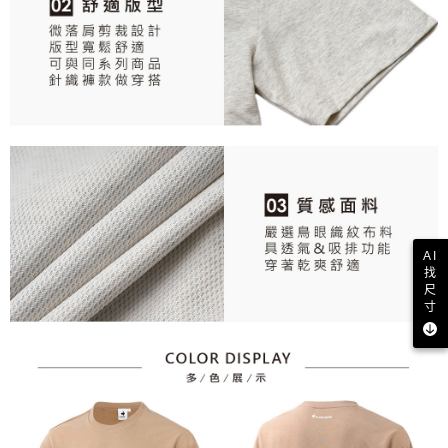
AI
找
尺
寸