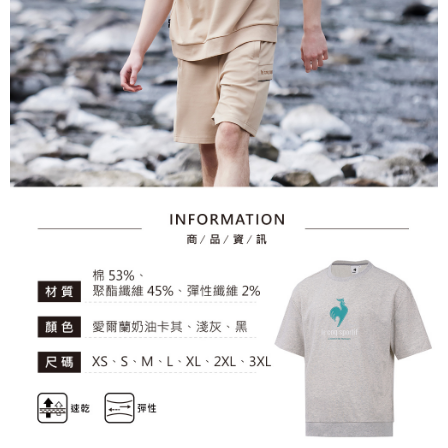
資料（包含姓名、電話或地址）提供予台灣大哥大進項蒐集、處理及利用，
是否繳費成功／繳費後需取消欲退款等相關疑問，請聯繫「AFTEE先享後付
免運費
由本公司與您本人進行分期帳單所需資料之確認、核對及更正。
客戶支援中心」
https://netprotections.freshdesk.com/support/home
3.完整用戶服務條款，請詳閱以下連結：
https://oppay.tw/userRule
7-11取貨付款
【注意事項】
１．透過由恩沛科技股份有限公司提供之「AFTEE先享後付」服務完成之交
免運費
易，需依本服務之必要範圍內提供個人資料，並將交易相關給付款項請求債
權轉讓予恩沛科技股份有限公司。
付款後7-11取貨
２．關於個人資料處理事宜，請瀏覽以下網址：
免運費
https://aftee.tw/terms/#terms3
３．未成年的使用者請事先徵得法定代理人或監護人之同意方可使用
宅配
「AFTEE先享後付」，若未經同意申辦者引起之損失，本公司不負相關責
任。
免運費
４．使用「AFTEE先享後付」時，將依據個別帳號之用戶狀況，依本公司即
時審查核予不同之上限額度；若仍有額度不足之情形，本公司將視審查結果
離島宅配
請求用戶進行身份認證。
免運費
５．嚴禁一人註冊多個帳號或使用他人資訊註冊。若發現惡意使用之情形，
恩沛科技股份有限公司將有權停止該用戶之使用額度並採取法律行動。