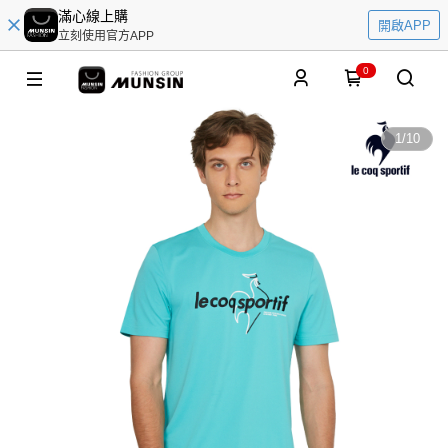
滿心線上購
開啟APP
立刻使用官方APP
0
1
/
10