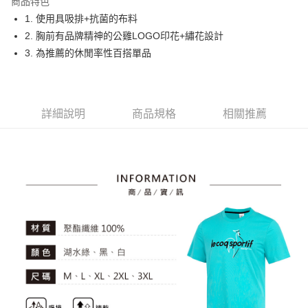
商品特色
悠遊付
1. 使用具吸排+抗菌的布料
大哥付你分期
2. 胸前有品牌精神的公雞LOGO印花+繡花設計
相關說明
3. 為推薦的休閒率性百搭單品
【大哥付你分期使用說明】
AFTEE先享後付
1.本服務由台灣大哥大提供，台灣大哥大用戶可立即使用無須另外申請。
2.付款方式選擇「大哥付你分期」，訂單成立後會自動跳轉到大哥付的交易
相關說明
流程，驗證手機門號後，選擇欲分期的期數、繳款截止日，確認付款後即完
【關於「AFTEE先享後付」】
詳細說明
商品規格
相關推薦
成交易。
ATM付款
AFTEE先享後付是「在收到商品之後才付款」的支付方式。 讓您購物簡單
3.實際核准額度、可分期數及費用金額請依後續交易確認頁面所載為準。
便利好安心！
4.訂單成立30分鐘內，如未前往確認交易或遇審核未通過，訂單將自動取
１．簡單：不需註冊會員、不需綁卡、不需儲值。
運送方式
消。如遇「轉專審核」未通過狀況，表示未達大哥付你分期系統評分，恕無
２．便利：只要手機號碼，簡訊認證，即可結帳。
法說明評估內容。
３．安心：先確認商品／服務後，再付款。
全家取貨付款
【繳款方式說明】
1.分期款項不併入電信帳單，「大哥付你分期」於每月結算日後寄送繳費提
免運費
【「AFTEE先享後付」結帳流程】
醒簡訊。
１．於結帳方式選擇「AFTEE先享後付」後，將跳轉至「AFTEE先享後付」
2.透過簡訊連結打開帳單後，可選擇「超商條碼／台灣大直營門市／銀行轉
付款後全家取貨
結帳頁面，進行簡訊認證並確認金額後，即可完成結帳。
帳／街口支付／iPASS MONEY」等通路繳費。
２．訂單成立數日內，您將收到繳費通知簡訊。
免運費
３．收到繳費通知簡訊後14天內，點擊此簡訊中的連結，可透過四大超商／
【注意事項】
ATM／網路銀行／等多元方式進行付款，方視為交易完成。
萊爾富取貨付款
1.本服務係由「台灣大哥大股份有限公司」（以下簡稱本公司）所提供，讓
※ 請注意：結帳手續完成當下不需立刻繳費，但若您需要取消訂單，請聯絡
用戶於交易時，得透過本服務購買商品或服務，並由商店將買賣／分期付款
免運費
購買商品的店家。未經商家同意取消之訂單仍視為有效，需透過AFTEE先享
買賣價金債權讓與本公司後，依約使用本公司帳單繳交帳款。
後付繳納相關費用。
2.基於同意付款使用「大哥付你分期」之契約關係目的，商店將以您的個人
付款後萊爾富取貨
※ 交易是否成功請以「AFTEE先享後付 」之結帳頁面顯示為準，若有關於