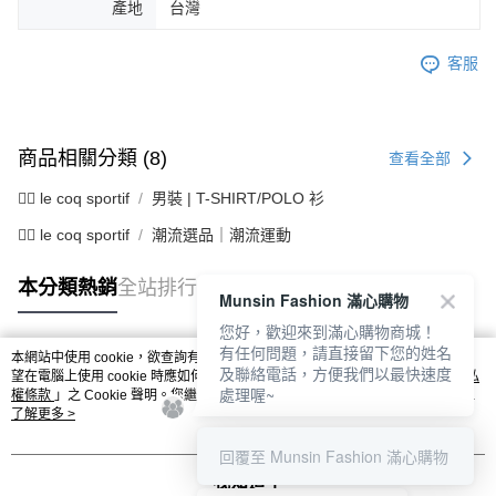
產地
台灣
客服
商品相關分類 (8)
查看全部
🚴‍♂️ le coq sportif
男裝 | T-SHIRT/POLO 衫
🚴‍♂️ le coq sportif
潮流選品｜潮流運動
本分類熱銷
全站排行
Munsin Fashion 滿心購物
您好，歡迎來到滿心購物商城！
有任何問題，請直接留下您的姓名
本網站中使用 cookie，欲查詢有關本網站使用 cookie 方式之詳情，及若您不希
及聯絡電話，方便我們以最快速度
熱門標籤
望在電腦上使用 cookie 時應如何變更電腦的 cookie 設定，請參閱本網站「
隱私
處理喔~
權條款
」之 Cookie 聲明。您繼續使用本網站即表示您同意本公司得按本網站使
用條款之 Cookie 聲明使用 cookie。
了解更多 >
回覆至 Munsin Fashion 滿心購物
我知道了