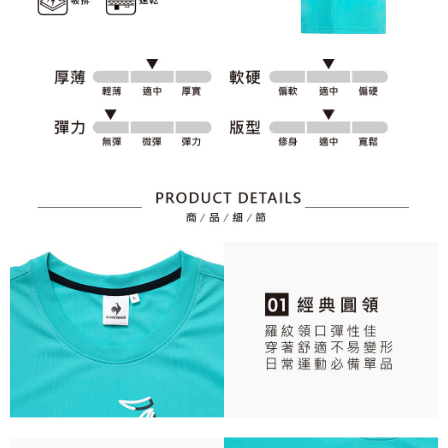
資料（包含姓名、電話或地址）提供予台灣大哥大進項蒐集、處理及利用，
是否繳費成功／繳費後需取消欲退款等相關疑問，請聯繫「AFTEE先享後付
免運費
由本公司與您本人進行分期帳單所需資料之確認、核對及更正。
客戶支援中心」
https://netprotections.freshdesk.com/support/home
3.完整用戶服務條款，請詳閱以下連結：
https://oppay.tw/userRule
7-11取貨付款
【注意事項】
１．透過由恩沛科技股份有限公司提供之「AFTEE先享後付」服務完成之交
免運費
易，需依本服務之必要範圍內提供個人資料，並將交易相關給付款項請求債
權轉讓予恩沛科技股份有限公司。
付款後7-11取貨
２．關於個人資料處理事宜，請瀏覽以下網址：
免運費
https://aftee.tw/terms/#terms3
３．未成年的使用者請事先徵得法定代理人或監護人之同意方可使用
宅配
「AFTEE先享後付」，若未經同意申辦者引起之損失，本公司不負相關責
任。
免運費
４．使用「AFTEE先享後付」時，將依據個別帳號之用戶狀況，依本公司即
時審查核予不同之上限額度；若仍有額度不足之情形，本公司將視審查結果
離島宅配
請求用戶進行身份認證。
免運費
５．嚴禁一人註冊多個帳號或使用他人資訊註冊。若發現惡意使用之情形，
恩沛科技股份有限公司將有權停止該用戶之使用額度並採取法律行動。