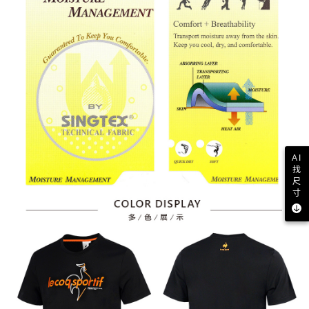
AI
找
尺
寸