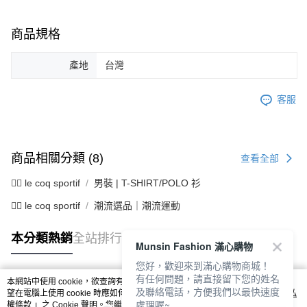
商品規格
產地
台灣
客服
商品相關分類 (8)
查看全部
🚴‍♂️ le coq sportif
男裝 | T-SHIRT/POLO 衫
🚴‍♂️ le coq sportif
潮流選品｜潮流運動
本分類熱銷
全站排行
Munsin Fashion 滿心購物
您好，歡迎來到滿心購物商城！
有任何問題，請直接留下您的姓名
本網站中使用 cookie，欲查詢有關本網站使用 cookie 方式之詳情，及若您不希
及聯絡電話，方便我們以最快速度
熱門標籤
望在電腦上使用 cookie 時應如何變更電腦的 cookie 設定，請參閱本網站「
隱私
處理喔~
權條款
」之 Cookie 聲明。您繼續使用本網站即表示您同意本公司得按本網站使