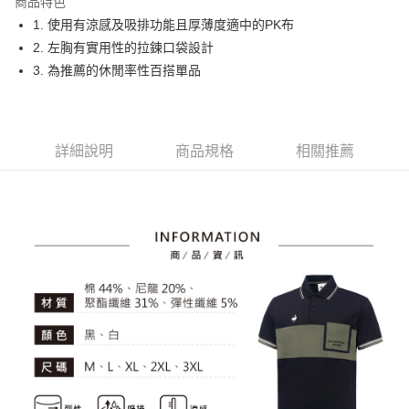
商品特色
悠遊付
1. 使用有涼感及吸排功能且厚薄度適中的PK布
大哥付你分期
2. 左胸有實用性的拉鍊口袋設計
相關說明
3. 為推薦的休閒率性百搭單品
【大哥付你分期使用說明】
AFTEE先享後付
1.本服務由台灣大哥大提供，台灣大哥大用戶可立即使用無須另外申請。
2.付款方式選擇「大哥付你分期」，訂單成立後會自動跳轉到大哥付的交易
相關說明
流程，驗證手機門號後，選擇欲分期的期數、繳款截止日，確認付款後即完
【關於「AFTEE先享後付」】
詳細說明
商品規格
相關推薦
成交易。
ATM付款
AFTEE先享後付是「在收到商品之後才付款」的支付方式。 讓您購物簡單
3.實際核准額度、可分期數及費用金額請依後續交易確認頁面所載為準。
便利好安心！
4.訂單成立30分鐘內，如未前往確認交易或遇審核未通過，訂單將自動取
１．簡單：不需註冊會員、不需綁卡、不需儲值。
運送方式
消。如遇「轉專審核」未通過狀況，表示未達大哥付你分期系統評分，恕無
２．便利：只要手機號碼，簡訊認證，即可結帳。
法說明評估內容。
３．安心：先確認商品／服務後，再付款。
全家取貨付款
【繳款方式說明】
1.分期款項不併入電信帳單，「大哥付你分期」於每月結算日後寄送繳費提
免運費
【「AFTEE先享後付」結帳流程】
醒簡訊。
１．於結帳方式選擇「AFTEE先享後付」後，將跳轉至「AFTEE先享後付」
2.透過簡訊連結打開帳單後，可選擇「超商條碼／台灣大直營門市／銀行轉
付款後全家取貨
結帳頁面，進行簡訊認證並確認金額後，即可完成結帳。
帳／街口支付／iPASS MONEY」等通路繳費。
２．訂單成立數日內，您將收到繳費通知簡訊。
免運費
３．收到繳費通知簡訊後14天內，點擊此簡訊中的連結，可透過四大超商／
【注意事項】
ATM／網路銀行／等多元方式進行付款，方視為交易完成。
萊爾富取貨付款
1.本服務係由「台灣大哥大股份有限公司」（以下簡稱本公司）所提供，讓
※ 請注意：結帳手續完成當下不需立刻繳費，但若您需要取消訂單，請聯絡
用戶於交易時，得透過本服務購買商品或服務，並由商店將買賣／分期付款
免運費
購買商品的店家。未經商家同意取消之訂單仍視為有效，需透過AFTEE先享
買賣價金債權讓與本公司後，依約使用本公司帳單繳交帳款。
後付繳納相關費用。
2.基於同意付款使用「大哥付你分期」之契約關係目的，商店將以您的個人
付款後萊爾富取貨
※ 交易是否成功請以「AFTEE先享後付 」之結帳頁面顯示為準，若有關於