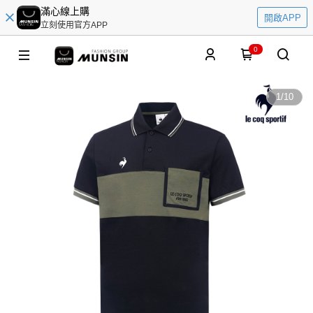
滿心線上購
開啟APP
立刻使用官方APP
0
1
/
10