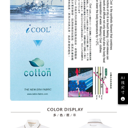
AI
找
尺
寸