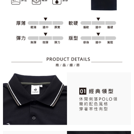
資料（包含姓名、電話或地址）提供予台灣大哥大進項蒐集、處理及利用，
是否繳費成功／繳費後需取消欲退款等相關疑問，請聯繫「AFTEE先享後付
免運費
由本公司與您本人進行分期帳單所需資料之確認、核對及更正。
客戶支援中心」
https://netprotections.freshdesk.com/support/home
3.完整用戶服務條款，請詳閱以下連結：
https://oppay.tw/userRule
7-11取貨付款
【注意事項】
１．透過由恩沛科技股份有限公司提供之「AFTEE先享後付」服務完成之交
免運費
易，需依本服務之必要範圍內提供個人資料，並將交易相關給付款項請求債
權轉讓予恩沛科技股份有限公司。
付款後7-11取貨
２．關於個人資料處理事宜，請瀏覽以下網址：
免運費
https://aftee.tw/terms/#terms3
３．未成年的使用者請事先徵得法定代理人或監護人之同意方可使用
宅配
「AFTEE先享後付」，若未經同意申辦者引起之損失，本公司不負相關責
任。
免運費
４．使用「AFTEE先享後付」時，將依據個別帳號之用戶狀況，依本公司即
時審查核予不同之上限額度；若仍有額度不足之情形，本公司將視審查結果
離島宅配
請求用戶進行身份認證。
免運費
５．嚴禁一人註冊多個帳號或使用他人資訊註冊。若發現惡意使用之情形，
恩沛科技股份有限公司將有權停止該用戶之使用額度並採取法律行動。