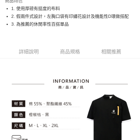
商品特色
悠遊付
1. 使用厚磅有挺度的布料
大哥付你分期
2. 假兩件式設計，左胸口袋有印繡花設計及機能性D環做搭配
相關說明
3. 為推薦的休閒率性百搭單品
【大哥付你分期使用說明】
AFTEE先享後付
1.本服務由台灣大哥大提供，台灣大哥大用戶可立即使用無須另外申請。
2.付款方式選擇「大哥付你分期」，訂單成立後會自動跳轉到大哥付的交易
相關說明
流程，驗證手機門號後，選擇欲分期的期數、繳款截止日，確認付款後即完
【關於「AFTEE先享後付」】
詳細說明
商品規格
相關推薦
成交易。
ATM付款
AFTEE先享後付是「在收到商品之後才付款」的支付方式。 讓您購物簡單
3.實際核准額度、可分期數及費用金額請依後續交易確認頁面所載為準。
便利好安心！
4.訂單成立30分鐘內，如未前往確認交易或遇審核未通過，訂單將自動取
１．簡單：不需註冊會員、不需綁卡、不需儲值。
運送方式
消。如遇「轉專審核」未通過狀況，表示未達大哥付你分期系統評分，恕無
２．便利：只要手機號碼，簡訊認證，即可結帳。
法說明評估內容。
３．安心：先確認商品／服務後，再付款。
全家取貨付款
【繳款方式說明】
1.分期款項不併入電信帳單，「大哥付你分期」於每月結算日後寄送繳費提
免運費
【「AFTEE先享後付」結帳流程】
醒簡訊。
１．於結帳方式選擇「AFTEE先享後付」後，將跳轉至「AFTEE先享後付」
2.透過簡訊連結打開帳單後，可選擇「超商條碼／台灣大直營門市／銀行轉
付款後全家取貨
結帳頁面，進行簡訊認證並確認金額後，即可完成結帳。
帳／街口支付／iPASS MONEY」等通路繳費。
２．訂單成立數日內，您將收到繳費通知簡訊。
免運費
３．收到繳費通知簡訊後14天內，點擊此簡訊中的連結，可透過四大超商／
【注意事項】
ATM／網路銀行／等多元方式進行付款，方視為交易完成。
萊爾富取貨付款
1.本服務係由「台灣大哥大股份有限公司」（以下簡稱本公司）所提供，讓
※ 請注意：結帳手續完成當下不需立刻繳費，但若您需要取消訂單，請聯絡
用戶於交易時，得透過本服務購買商品或服務，並由商店將買賣／分期付款
免運費
購買商品的店家。未經商家同意取消之訂單仍視為有效，需透過AFTEE先享
買賣價金債權讓與本公司後，依約使用本公司帳單繳交帳款。
後付繳納相關費用。
2.基於同意付款使用「大哥付你分期」之契約關係目的，商店將以您的個人
付款後萊爾富取貨
※ 交易是否成功請以「AFTEE先享後付 」之結帳頁面顯示為準，若有關於