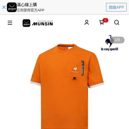
滿心線上購
開啟APP
立刻使用官方APP
0
1
/
8