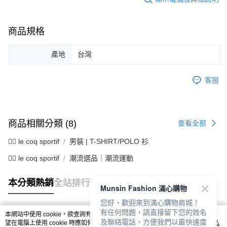
商品規格
產地
台灣
客服
商品相關分類 (8)
查看全部
🚴‍♂️ le coq sportif
男裝 | T-SHIRT/POLO 衫
🚴‍♂️ le coq sportif
潮流選品｜潮流運動
本分類熱銷
全站排行
Munsin Fashion 滿心購物
您好，歡迎來到滿心購物商城！
有任何問題，請直接留下您的姓名
本網站中使用 cookie，欲查詢有關本網站使用 cookie 方式之詳情，及若您不希
及聯絡電話，方便我們以最快速度
熱門標籤
望在電腦上使用 cookie 時應如何變更電腦的 cookie 設定，請參閱本網站「
隱私