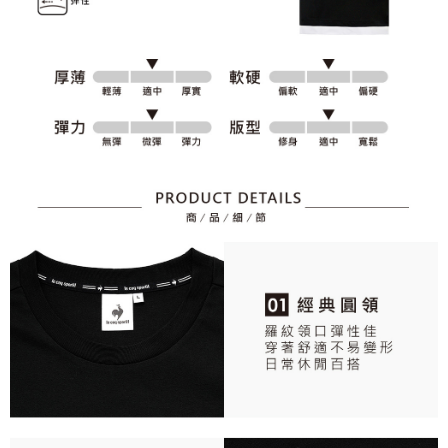
資料（包含姓名、電話或地址）提供予台灣大哥大進項蒐集、處理及利用，
是否繳費成功／繳費後需取消欲退款等相關疑問，請聯繫「AFTEE先享後付
免運費
由本公司與您本人進行分期帳單所需資料之確認、核對及更正。
客戶支援中心」
https://netprotections.freshdesk.com/support/home
3.完整用戶服務條款，請詳閱以下連結：
https://oppay.tw/userRule
7-11取貨付款
【注意事項】
１．透過由恩沛科技股份有限公司提供之「AFTEE先享後付」服務完成之交
免運費
易，需依本服務之必要範圍內提供個人資料，並將交易相關給付款項請求債
權轉讓予恩沛科技股份有限公司。
付款後7-11取貨
２．關於個人資料處理事宜，請瀏覽以下網址：
免運費
https://aftee.tw/terms/#terms3
３．未成年的使用者請事先徵得法定代理人或監護人之同意方可使用
宅配
「AFTEE先享後付」，若未經同意申辦者引起之損失，本公司不負相關責
任。
免運費
４．使用「AFTEE先享後付」時，將依據個別帳號之用戶狀況，依本公司即
時審查核予不同之上限額度；若仍有額度不足之情形，本公司將視審查結果
離島宅配
請求用戶進行身份認證。
免運費
５．嚴禁一人註冊多個帳號或使用他人資訊註冊。若發現惡意使用之情形，
恩沛科技股份有限公司將有權停止該用戶之使用額度並採取法律行動。