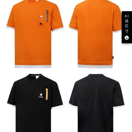
AI
找
尺
寸