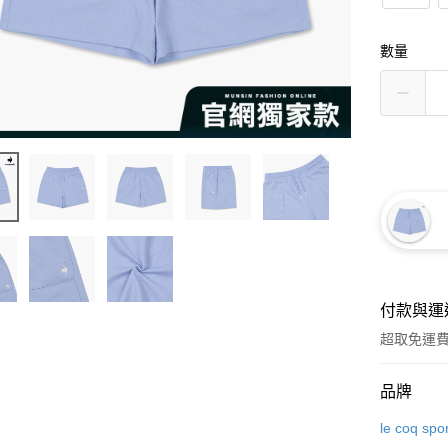
數量
付款與運
超取免運
付款方式
品牌
信用卡一
le coq spor