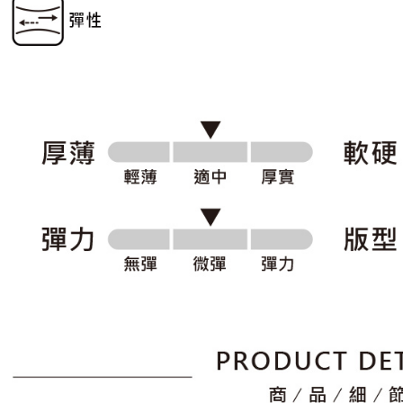
形，恩沛
動。