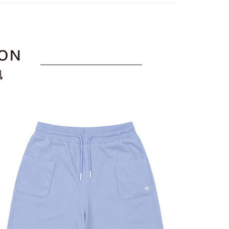
訊連結打開帳單後，可選擇「超商條碼／台灣大直營門市／銀行轉
頁面，進行簡訊認證並確認金額後，即可完成結帳。
褲裝
短褲
付／iPASS MONEY」等通路繳費。
家取貨
成立數日內，您將收到繳費通知簡訊。
sportif
◾ 全部商品
費通知簡訊後14天內，點擊此簡訊中的連結，可透過四大超商
項】
網路銀行／等多元方式進行付款，方視為交易完成。
選｜精選3折起
係由「台灣大哥大股份有限公司」（以下簡稱本公司）所提供，讓
🐓公雞牌｜精選6折起
春季特惠6折
：結帳手續完成當下不需立刻繳費，但若您需要取消訂單，請聯
貨付款
易時，得透過本服務購買商品或服務，並由商店將買賣／分期付
85折
的店家。未經商家同意取消之訂單仍視為有效，需透過AFTEE
金債權讓與本公司後，依約使用本公司帳單繳交帳款。
繳納相關費用。
sportif
意付款使用「大哥付你分期」之契約關係目的，商店將以您的個人
📌精選6折專區 滿件再享85折
否成功請以「AFTEE先享後付 」之結帳頁面顯示為準，若有關於
含姓名、電話或地址）提供予台灣大哥大進項蒐集、處理及利
功／繳費後需取消欲退款等相關疑問，請聯繫「AFTEE先享後
爾富取貨
選｜精選3折起
👨父親節限定滿件享88折💝
下著
公司與您本人進行分期帳單所需資料之確認、核對及更正。
援中心」
https://netprotections.freshdesk.com/support/home
戶服務條款，請詳閱以下連結：
https://oppay.tw/userRule
項】
付款
恩沛科技股份有限公司提供之「AFTEE先享後付」服務完成之
依本服務之必要範圍內提供個人資料，並將交易相關給付款項請
讓予恩沛科技股份有限公司。
個人資料處理事宜，請瀏覽以下網址：
1取貨
ee.tw/terms/#terms3
年的使用者請事先徵得法定代理人或監護人之同意方可使用
E先享後付」，若未經同意申辦者引起之損失，本公司不負相關責
AFTEE先享後付」時，將依據個別帳號之用戶狀況，依本公司
核予不同之上限額度；若仍有額度不足之情形，本公司將視審查
用戶進行身份認證。
一人註冊多個帳號或使用他人資訊註冊。若發現惡意使用之情