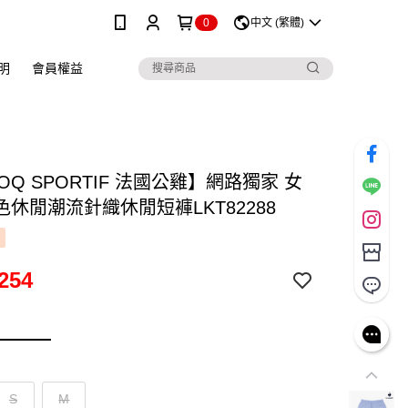
0
中文 (繁體)
明
會員權益
COQ SPORTIF 法國公雞】網路獨家 女
休閒潮流針織休閒短褲LKT82288
254
S
M