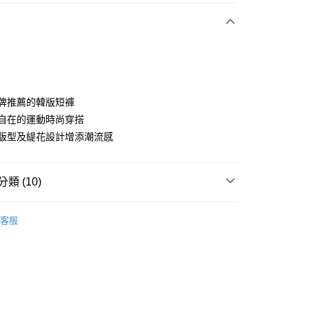
付款
為品牌推薦的韓版短褲
隨性自在的運動時尚穿搭
獨特版型及緹花設計增添潮流感
分期
你分期使用說明】
享後付
類 (10)
由台灣大哥大提供，台灣大哥大用戶可立即使用無須另外申請。
式選擇「大哥付你分期」，訂單成立後會自動跳轉到大哥付的交易
證手機門號後，選擇欲分期的期數、繳款截止日，確認付款後即
sportif
女裝 | 褲子/裙裝
FTEE先享後付」】
。
客服
先享後付是「在收到商品之後才付款」的支付方式。 讓您購物簡單
sportif
准額度、可分期數及費用金額請依後續交易確認頁面所載為準。
潮流選品｜潮流運動
心！
立30分鐘內，如未前往確認交易或遇審核未通過，訂單將自動取
：不需註冊會員、不需綁卡、不需儲值。
sportif
📍春夏單品專區
「轉專審核」未通過狀況，表示未達大哥付你分期系統評分，恕
：只要手機號碼，簡訊認證，即可結帳。
評估內容。
：先確認商品／服務後，再付款。
sportif
📍網路獨家最低6折起
式說明】
付款
項不併入電信帳單，「大哥付你分期」於每月結算日後寄送繳費提
EE先享後付」結帳流程】
sportif
✈️韓國流行同步上線
方式選擇「AFTEE先享後付」後，將跳轉至「AFTEE先享後