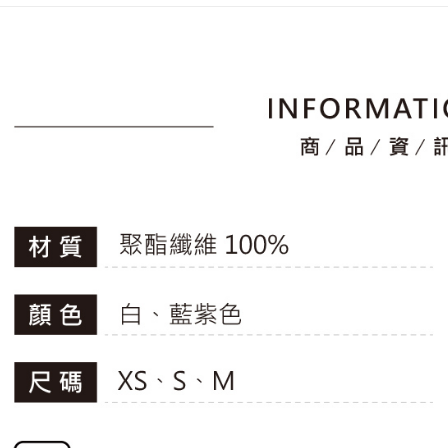
2.透過簡
付」結帳
▶女裝
帳／街口支
付款後全
２．訂單
🚴‍♂️ le coq 
３．收到繳
免運費
【注意事
／ATM／
📍本月精
1.本服務
※ 請注意
萊爾富取
用戶於交
專區滿件再
絡購買商品
款買賣價
先享後付
免運費
🚴‍♂️ le coq 
2.基於同
※ 交易是
資料（包
是否繳費成
付款後萊
📍本月精
用，由本
付客戶支
免運費
3.完整用
【注意事
7-11取貨
１．透過由
交易，需
免運費
求債權轉
２．關於
付款後7-1
https://aft
免運費
３．未成
「AFTE
宅配
任。
４．使用「
免運費
即時審查
結果請求
離島宅配
５．嚴禁
免運費