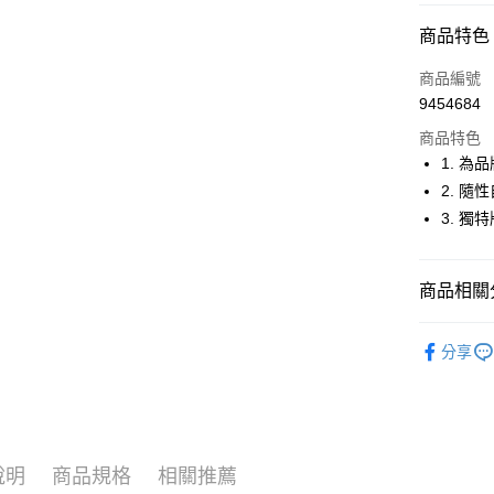
超商取貨
商品特色
LINE Pay
商品編號
Apple Pay
9454684
商品特色
街口支付
1. 
悠遊付
2. 
3. 
大哥付你
相關說明
【大哥付
AFTEE先
商品相關分
1.本服務
2.付款方
相關說明
流程，驗
🚴‍♂️ le coq 
【關於「A
ATM付款
完成交易
分享
AFTEE
🚴‍♂️ le coq 
3.實際核
便利好安
4.訂單成
１．簡單
🚴‍♂️ le coq 
消。如遇
２．便利
運送方式
無法說明
３．安心
🚴‍♂️ le coq 
【繳款方
全家取貨
1.分期款
【「AFT
說明
商品規格
相關推薦
🚴‍♂️ le coq 
醒簡訊。
免運費
１．於結帳