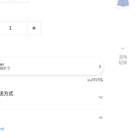
清除
紀錄
AI
找尺寸
送方式
費
次付款
tif