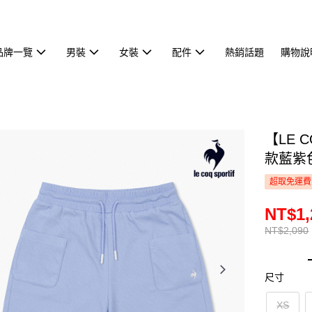
品牌一覽
男裝
女裝
配件
熱銷話題
購物說
【LE 
款藍紫色
超取免運費
NT$1,
NT$2,090
尺寸
XS