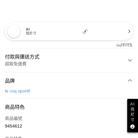
AI
找尺寸
付款與運送方式
超取免運費
付款方式
品牌
信用卡一次付款
le coq sportif
超商取貨付款
AI
商品特色
LINE Pay
找
尺
商品編號
Apple Pay
寸
9454612
街口支付