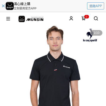
滿心線上購
開啟APP
立刻使用官方APP
0
1
/
10