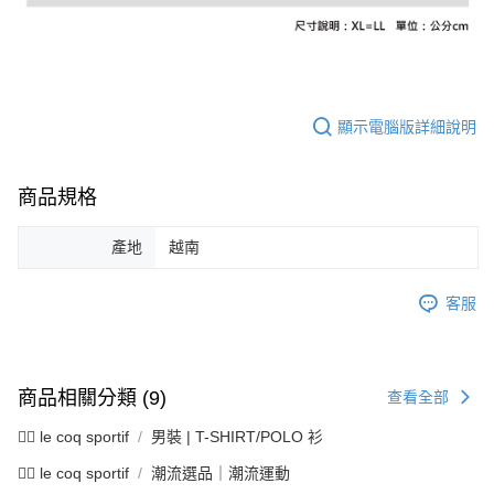
資料（包含姓名、電話或地址）提供予台灣大哥大進項蒐集、處理及利用，
是否繳費成功／繳費後需取消欲退款等相關疑問，請聯繫「AFTEE先享後付
免運費
由本公司與您本人進行分期帳單所需資料之確認、核對及更正。
客戶支援中心」
https://netprotections.freshdesk.com/support/home
3.完整用戶服務條款，請詳閱以下連結：
https://oppay.tw/userRule
7-11取貨付款
【注意事項】
１．透過由恩沛科技股份有限公司提供之「AFTEE先享後付」服務完成之交
免運費
易，需依本服務之必要範圍內提供個人資料，並將交易相關給付款項請求債
顯示電腦版詳細說明
權轉讓予恩沛科技股份有限公司。
付款後7-11取貨
２．關於個人資料處理事宜，請瀏覽以下網址：
免運費
https://aftee.tw/terms/#terms3
商品規格
３．未成年的使用者請事先徵得法定代理人或監護人之同意方可使用
宅配
「AFTEE先享後付」，若未經同意申辦者引起之損失，本公司不負相關責
任。
免運費
產地
越南
４．使用「AFTEE先享後付」時，將依據個別帳號之用戶狀況，依本公司即
時審查核予不同之上限額度；若仍有額度不足之情形，本公司將視審查結果
離島宅配
請求用戶進行身份認證。
客服
免運費
５．嚴禁一人註冊多個帳號或使用他人資訊註冊。若發現惡意使用之情形，
恩沛科技股份有限公司將有權停止該用戶之使用額度並採取法律行動。
商品相關分類 (9)
查看全部
🚴‍♂️ le coq sportif
男裝 | T-SHIRT/POLO 衫
🚴‍♂️ le coq sportif
潮流選品｜潮流運動