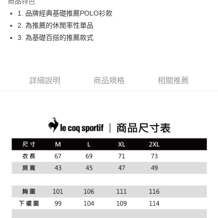
商品特色
悠遊付
1. 品牌經典基礎推薦POLO衫款
大哥付你分期
2. 為推薦的休閒率性單品
相關說明
3. 為基礎百搭的推薦款式
【大哥付你分期使用說明】
AFTEE先享後付
1.本服務由台灣大哥大提供，台灣大哥大用戶可立即使用無須另外申請。
2.付款方式選擇「大哥付你分期」，訂單成立後會自動跳轉到大哥付的交易
相關說明
流程，驗證手機門號後，選擇欲分期的期數、繳款截止日，確認付款後即完
【關於「AFTEE先享後付」】
詳細說明
商品規格
相關推薦
成交易。
ATM付款
AFTEE先享後付是「在收到商品之後才付款」的支付方式。 讓您購物簡單
3.實際核准額度、可分期數及費用金額請依後續交易確認頁面所載為準。
便利好安心！
4.訂單成立30分鐘內，如未前往確認交易或遇審核未通過，訂單將自動取
１．簡單：不需註冊會員、不需綁卡、不需儲值。
運送方式
消。如遇「轉專審核」未通過狀況，表示未達大哥付你分期系統評分，恕無
２．便利：只要手機號碼，簡訊認證，即可結帳。
法說明評估內容。
３．安心：先確認商品／服務後，再付款。
全家取貨付款
【繳款方式說明】
1.分期款項不併入電信帳單，「大哥付你分期」於每月結算日後寄送繳費提
免運費
【「AFTEE先享後付」結帳流程】
醒簡訊。
１．於結帳方式選擇「AFTEE先享後付」後，將跳轉至「AFTEE先享後付」
2.透過簡訊連結打開帳單後，可選擇「超商條碼／台灣大直營門市／銀行轉
付款後全家取貨
結帳頁面，進行簡訊認證並確認金額後，即可完成結帳。
帳／街口支付／iPASS MONEY」等通路繳費。
２．訂單成立數日內，您將收到繳費通知簡訊。
免運費
３．收到繳費通知簡訊後14天內，點擊此簡訊中的連結，可透過四大超商／
【注意事項】
ATM／網路銀行／等多元方式進行付款，方視為交易完成。
萊爾富取貨付款
1.本服務係由「台灣大哥大股份有限公司」（以下簡稱本公司）所提供，讓
※ 請注意：結帳手續完成當下不需立刻繳費，但若您需要取消訂單，請聯絡
用戶於交易時，得透過本服務購買商品或服務，並由商店將買賣／分期付款
免運費
購買商品的店家。未經商家同意取消之訂單仍視為有效，需透過AFTEE先享
買賣價金債權讓與本公司後，依約使用本公司帳單繳交帳款。
後付繳納相關費用。
2.基於同意付款使用「大哥付你分期」之契約關係目的，商店將以您的個人
付款後萊爾富取貨
※ 交易是否成功請以「AFTEE先享後付 」之結帳頁面顯示為準，若有關於