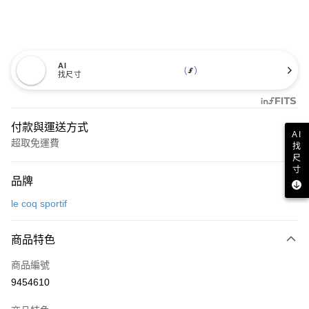
AI
找尺寸
付款與運送方式
AI
超取免運費
找
尺
付款方式
寸
品牌
信用卡一次付款
le coq sportif
超商取貨付款
商品特色
LINE Pay
商品編號
Apple Pay
9454610
街口支付