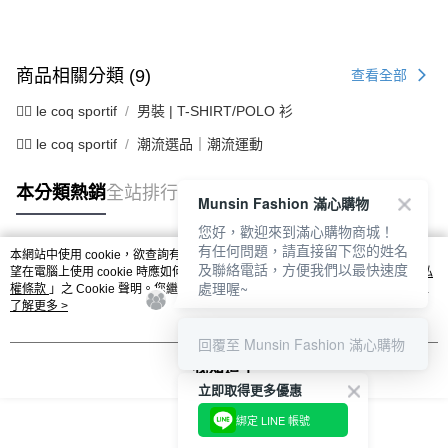
資料（包含姓名、電話或地址）提供予台灣大哥大進項蒐集、處理及利用，
是否繳費成功／繳費後需取消欲退款等相關疑問，請聯繫「AFTEE先享後付
免運費
由本公司與您本人進行分期帳單所需資料之確認、核對及更正。
客戶支援中心」
https://netprotections.freshdesk.com/support/home
3.完整用戶服務條款，請詳閱以下連結：
https://oppay.tw/userRule
7-11取貨付款
【注意事項】
商品相關分類 (9)
查看全部
１．透過由恩沛科技股份有限公司提供之「AFTEE先享後付」服務完成之交
免運費
易，需依本服務之必要範圍內提供個人資料，並將交易相關給付款項請求債
🚴‍♂️ le coq sportif
男裝 | T-SHIRT/POLO 衫
權轉讓予恩沛科技股份有限公司。
付款後7-11取貨
２．關於個人資料處理事宜，請瀏覽以下網址：
🚴‍♂️ le coq sportif
潮流選品｜潮流運動
免運費
https://aftee.tw/terms/#terms3
３．未成年的使用者請事先徵得法定代理人或監護人之同意方可使用
宅配
本分類熱銷
全站排行
「AFTEE先享後付」，若未經同意申辦者引起之損失，本公司不負相關責
Munsin Fashion 滿心購物
任。
免運費
您好，歡迎來到滿心購物商城！
４．使用「AFTEE先享後付」時，將依據個別帳號之用戶狀況，依本公司即
有任何問題，請直接留下您的姓名
時審查核予不同之上限額度；若仍有額度不足之情形，本公司將視審查結果
離島宅配
本網站中使用 cookie，欲查詢有關本網站使用 cookie 方式之詳情，及若您不希
及聯絡電話，方便我們以最快速度
熱門標籤
請求用戶進行身份認證。
望在電腦上使用 cookie 時應如何變更電腦的 cookie 設定，請參閱本網站「
隱私
免運費
５．嚴禁一人註冊多個帳號或使用他人資訊註冊。若發現惡意使用之情形，
處理喔~
權條款
」之 Cookie 聲明。您繼續使用本網站即表示您同意本公司得按本網站使
恩沛科技股份有限公司將有權停止該用戶之使用額度並採取法律行動。
用條款之 Cookie 聲明使用 cookie。
了解更多 >
回覆至 Munsin Fashion 滿心購物
我知道了
立即取得更多優惠
綁定 LINE 帳號