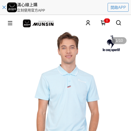
滿心線上購
開啟APP
立刻使用官方APP
0
1
/
10