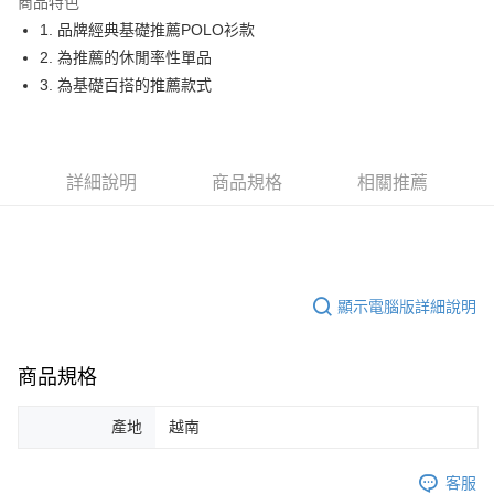
商品特色
悠遊付
1. 品牌經典基礎推薦POLO衫款
大哥付你分期
2. 為推薦的休閒率性單品
相關說明
3. 為基礎百搭的推薦款式
【大哥付你分期使用說明】
AFTEE先享後付
1.本服務由台灣大哥大提供，台灣大哥大用戶可立即使用無須另外申請。
2.付款方式選擇「大哥付你分期」，訂單成立後會自動跳轉到大哥付的交易
相關說明
流程，驗證手機門號後，選擇欲分期的期數、繳款截止日，確認付款後即完
【關於「AFTEE先享後付」】
詳細說明
商品規格
相關推薦
成交易。
ATM付款
AFTEE先享後付是「在收到商品之後才付款」的支付方式。 讓您購物簡單
3.實際核准額度、可分期數及費用金額請依後續交易確認頁面所載為準。
便利好安心！
4.訂單成立30分鐘內，如未前往確認交易或遇審核未通過，訂單將自動取
１．簡單：不需註冊會員、不需綁卡、不需儲值。
運送方式
消。如遇「轉專審核」未通過狀況，表示未達大哥付你分期系統評分，恕無
２．便利：只要手機號碼，簡訊認證，即可結帳。
法說明評估內容。
３．安心：先確認商品／服務後，再付款。
全家取貨付款
【繳款方式說明】
1.分期款項不併入電信帳單，「大哥付你分期」於每月結算日後寄送繳費提
顯示電腦版詳細說明
免運費
【「AFTEE先享後付」結帳流程】
醒簡訊。
１．於結帳方式選擇「AFTEE先享後付」後，將跳轉至「AFTEE先享後付」
2.透過簡訊連結打開帳單後，可選擇「超商條碼／台灣大直營門市／銀行轉
付款後全家取貨
結帳頁面，進行簡訊認證並確認金額後，即可完成結帳。
帳／街口支付／iPASS MONEY」等通路繳費。
２．訂單成立數日內，您將收到繳費通知簡訊。
商品規格
免運費
３．收到繳費通知簡訊後14天內，點擊此簡訊中的連結，可透過四大超商／
【注意事項】
ATM／網路銀行／等多元方式進行付款，方視為交易完成。
萊爾富取貨付款
1.本服務係由「台灣大哥大股份有限公司」（以下簡稱本公司）所提供，讓
產地
越南
※ 請注意：結帳手續完成當下不需立刻繳費，但若您需要取消訂單，請聯絡
用戶於交易時，得透過本服務購買商品或服務，並由商店將買賣／分期付款
免運費
購買商品的店家。未經商家同意取消之訂單仍視為有效，需透過AFTEE先享
買賣價金債權讓與本公司後，依約使用本公司帳單繳交帳款。
後付繳納相關費用。
客服
2.基於同意付款使用「大哥付你分期」之契約關係目的，商店將以您的個人
付款後萊爾富取貨
※ 交易是否成功請以「AFTEE先享後付 」之結帳頁面顯示為準，若有關於