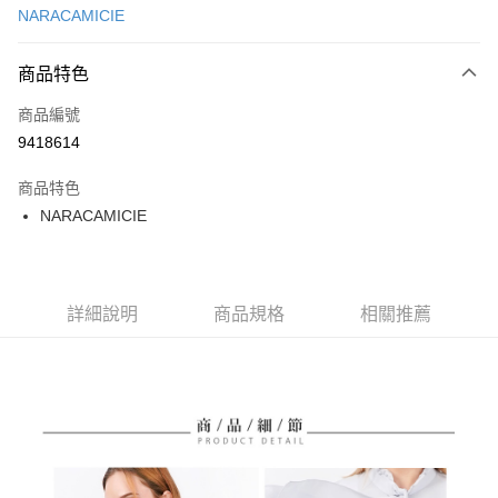
NARACAMICIE
超商取貨付款
商品特色
LINE Pay
商品編號
Apple Pay
9418614
街口支付
商品特色
悠遊付
NARACAMICIE
大哥付你分期
相關說明
【大哥付你分期使用說明】
AFTEE先享後付
1.本服務由台灣大哥大提供，台灣大哥大用戶可立即使用無須另外申請。
詳細說明
商品規格
相關推薦
2.付款方式選擇「大哥付你分期」，訂單成立後會自動跳轉到大哥付的交易
相關說明
流程，驗證手機門號後，選擇欲分期的期數、繳款截止日，確認付款後即完
【關於「AFTEE先享後付」】
成交易。
ATM付款
AFTEE先享後付是「在收到商品之後才付款」的支付方式。 讓您購物簡單
3.實際核准額度、可分期數及費用金額請依後續交易確認頁面所載為準。
便利好安心！
4.訂單成立30分鐘內，如未前往確認交易或遇審核未通過，訂單將自動取
１．簡單：不需註冊會員、不需綁卡、不需儲值。
運送方式
消。如遇「轉專審核」未通過狀況，表示未達大哥付你分期系統評分，恕無
２．便利：只要手機號碼，簡訊認證，即可結帳。
法說明評估內容。
３．安心：先確認商品／服務後，再付款。
全家取貨付款
【繳款方式說明】
1.分期款項不併入電信帳單，「大哥付你分期」於每月結算日後寄送繳費提