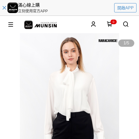
滿心線上購
開啟APP
立刻使用官方APP
0
1
/
5