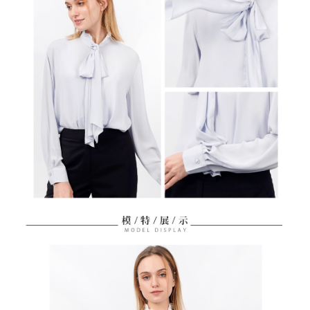
免運費
【「AFTEE先享後付」結帳流程】
醒簡訊。
１．於結帳方式選擇「AFTEE先享後付」後，將跳轉至「AFTEE先享後付」
2.透過簡訊連結打開帳單後，可選擇「超商條碼／台灣大直營門市／銀行轉
付款後全家取貨
結帳頁面，進行簡訊認證並確認金額後，即可完成結帳。
帳／街口支付／iPASS MONEY」等通路繳費。
２．訂單成立數日內，您將收到繳費通知簡訊。
免運費
３．收到繳費通知簡訊後14天內，點擊此簡訊中的連結，可透過四大超商／
【注意事項】
ATM／網路銀行／等多元方式進行付款，方視為交易完成。
萊爾富取貨付款
1.本服務係由「台灣大哥大股份有限公司」（以下簡稱本公司）所提供，讓
※ 請注意：結帳手續完成當下不需立刻繳費，但若您需要取消訂單，請聯絡
用戶於交易時，得透過本服務購買商品或服務，並由商店將買賣／分期付款
免運費
購買商品的店家。未經商家同意取消之訂單仍視為有效，需透過AFTEE先享
買賣價金債權讓與本公司後，依約使用本公司帳單繳交帳款。
後付繳納相關費用。
2.基於同意付款使用「大哥付你分期」之契約關係目的，商店將以您的個人
付款後萊爾富取貨
※ 交易是否成功請以「AFTEE先享後付 」之結帳頁面顯示為準，若有關於
資料（包含姓名、電話或地址）提供予台灣大哥大進項蒐集、處理及利用，
是否繳費成功／繳費後需取消欲退款等相關疑問，請聯繫「AFTEE先享後付
免運費
由本公司與您本人進行分期帳單所需資料之確認、核對及更正。
客戶支援中心」
https://netprotections.freshdesk.com/support/home
3.完整用戶服務條款，請詳閱以下連結：
https://oppay.tw/userRule
7-11取貨付款
【注意事項】
１．透過由恩沛科技股份有限公司提供之「AFTEE先享後付」服務完成之交
免運費
易，需依本服務之必要範圍內提供個人資料，並將交易相關給付款項請求債
權轉讓予恩沛科技股份有限公司。
付款後7-11取貨
２．關於個人資料處理事宜，請瀏覽以下網址：
免運費
https://aftee.tw/terms/#terms3
３．未成年的使用者請事先徵得法定代理人或監護人之同意方可使用
宅配
「AFTEE先享後付」，若未經同意申辦者引起之損失，本公司不負相關責
任。
免運費
４．使用「AFTEE先享後付」時，將依據個別帳號之用戶狀況，依本公司即
時審查核予不同之上限額度；若仍有額度不足之情形，本公司將視審查結果
離島宅配
請求用戶進行身份認證。