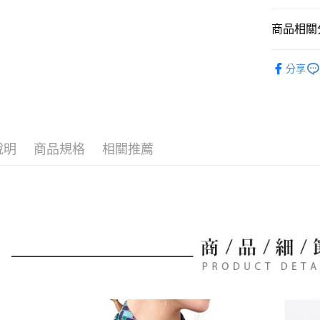
大哥付你
商品相關分
相關說明
【大哥付
💃 NARAC
AFTEE先
1.本服務
分享
2.付款方
相關說明
💃 NARAC
流程，驗
【關於「A
ATM付款
完成交易
💃 NARAC
AFTEE
3.實際核
便利好安
▶女裝
4.訂單成
１．簡單
消。如遇
２．便利
說明
商品規格
相關推薦
運送方式
💃 NARAC
無法說明
３．安心
【繳款方
全家取貨
1.分期款
【「AFT
醒簡訊。
免運費
１．於結帳
2.透過簡
付」結帳
帳／街口支
付款後全
２．訂單
３．收到繳
免運費
【注意事
／ATM／
1.本服務
※ 請注意
萊爾富取
用戶於交
絡購買商品
款買賣價
先享後付
免運費
2.基於同
※ 交易是
資料（包
是否繳費成
付款後萊