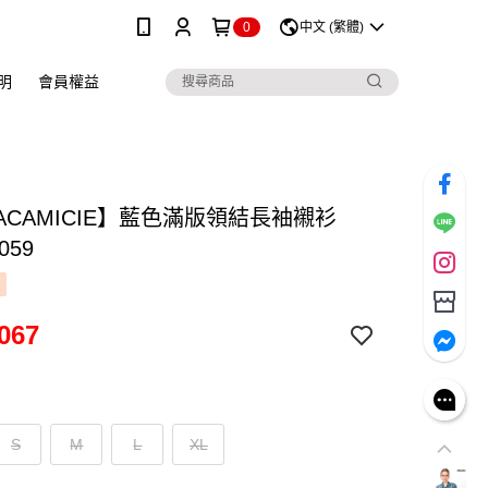
0
中文 (繁體)
明
會員權益
ACAMICIE】藍色滿版領結長袖襯衫
059
067
S
M
L
XL