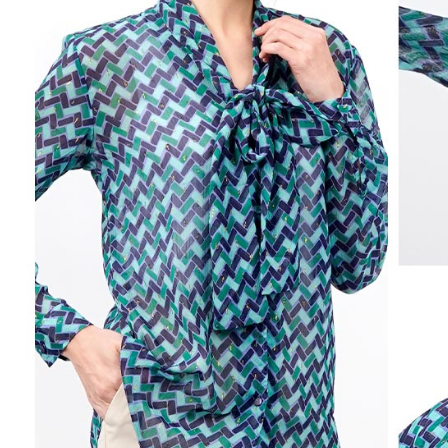
用，由本
付客戶支
免運費
3.完整用
【注意事
7-11取貨
１．透過由
交易，需
免運費
求債權轉
２．關於
付款後7-1
https://aft
免運費
３．未成
「AFTE
宅配
任。
４．使用「
免運費
即時審查
結果請求
離島宅配
５．嚴禁
免運費
形，恩沛
動。