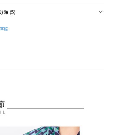
分期
類 (5)
你分期使用說明】
AMICIE
上衣｜Giacca
享後付
由台灣大哥大提供，台灣大哥大用戶可立即使用無須另外申請。
客服
式選擇「大哥付你分期」，訂單成立後會自動跳轉到大哥付的交易
AMICIE
襯衫｜ Camicia
證手機門號後，選擇欲分期的期數、繳款截止日，確認付款後即
FTEE先享後付」】
。
AMICIE
Office精選 | 辦公室特輯
先享後付是「在收到商品之後才付款」的支付方式。 讓您購物簡單
准額度、可分期數及費用金額請依後續交易確認頁面所載為準。
心！
上衣
襯衫
立30分鐘內，如未前往確認交易或遇審核未通過，訂單將自動取
：不需註冊會員、不需綁卡、不需儲值。
「轉專審核」未通過狀況，表示未達大哥付你分期系統評分，恕
：只要手機號碼，簡訊認證，即可結帳。
AMICIE
😘 精選商品2折起
上著
評估內容。
：先確認商品／服務後，再付款。
式說明】
付款
項不併入電信帳單，「大哥付你分期」於每月結算日後寄送繳費提
EE先享後付」結帳流程】
方式選擇「AFTEE先享後付」後，將跳轉至「AFTEE先享後
訊連結打開帳單後，可選擇「超商條碼／台灣大直營門市／銀行轉
頁面，進行簡訊認證並確認金額後，即可完成結帳。
付／iPASS MONEY」等通路繳費。
家取貨
成立數日內，您將收到繳費通知簡訊。
費通知簡訊後14天內，點擊此簡訊中的連結，可透過四大超商
項】
網路銀行／等多元方式進行付款，方視為交易完成。
係由「台灣大哥大股份有限公司」（以下簡稱本公司）所提供，讓
：結帳手續完成當下不需立刻繳費，但若您需要取消訂單，請聯
貨付款
易時，得透過本服務購買商品或服務，並由商店將買賣／分期付
的店家。未經商家同意取消之訂單仍視為有效，需透過AFTEE
金債權讓與本公司後，依約使用本公司帳單繳交帳款。
繳納相關費用。
意付款使用「大哥付你分期」之契約關係目的，商店將以您的個人
否成功請以「AFTEE先享後付 」之結帳頁面顯示為準，若有關於
含姓名、電話或地址）提供予台灣大哥大進項蒐集、處理及利
功／繳費後需取消欲退款等相關疑問，請聯繫「AFTEE先享後
爾富取貨