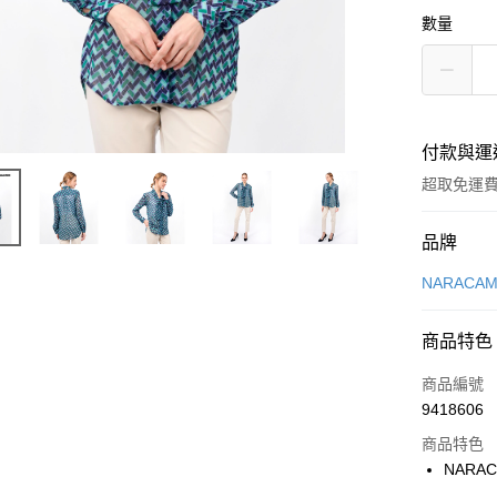
數量
付款與運
超取免運
付款方式
品牌
信用卡一
NARACAM
超商取貨
商品特色
LINE Pay
商品編號
Apple Pay
9418606
商品特色
街口支付
NARAC
悠遊付