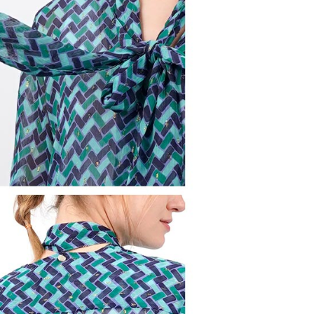
公司與您本人進行分期帳單所需資料之確認、核對及更正。
援中心」
https://netprotections.freshdesk.com/support/home
戶服務條款，請詳閱以下連結：
https://oppay.tw/userRule
項】
付款
恩沛科技股份有限公司提供之「AFTEE先享後付」服務完成之
依本服務之必要範圍內提供個人資料，並將交易相關給付款項請
讓予恩沛科技股份有限公司。
個人資料處理事宜，請瀏覽以下網址：
1取貨
ee.tw/terms/#terms3
年的使用者請事先徵得法定代理人或監護人之同意方可使用
E先享後付」，若未經同意申辦者引起之損失，本公司不負相關責
AFTEE先享後付」時，將依據個別帳號之用戶狀況，依本公司
核予不同之上限額度；若仍有額度不足之情形，本公司將視審查
用戶進行身份認證。
一人註冊多個帳號或使用他人資訊註冊。若發現惡意使用之情
科技股份有限公司將有權停止該用戶之使用額度並採取法律行