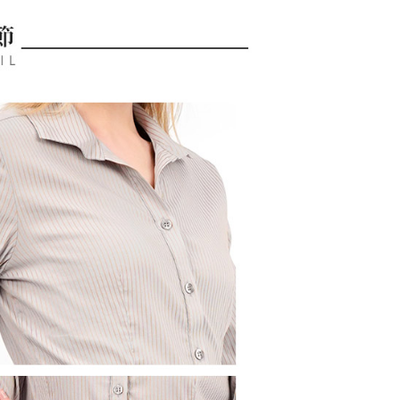
付／iPASS MONEY」等通路繳費。
家取貨
成立數日內，您將收到繳費通知簡訊。
費通知簡訊後14天內，點擊此簡訊中的連結，可透過四大超商
項】
網路銀行／等多元方式進行付款，方視為交易完成。
係由「台灣大哥大股份有限公司」（以下簡稱本公司）所提供，讓
：結帳手續完成當下不需立刻繳費，但若您需要取消訂單，請聯
貨付款
易時，得透過本服務購買商品或服務，並由商店將買賣／分期付
的店家。未經商家同意取消之訂單仍視為有效，需透過AFTEE
金債權讓與本公司後，依約使用本公司帳單繳交帳款。
繳納相關費用。
意付款使用「大哥付你分期」之契約關係目的，商店將以您的個人
否成功請以「AFTEE先享後付 」之結帳頁面顯示為準，若有關於
含姓名、電話或地址）提供予台灣大哥大進項蒐集、處理及利
功／繳費後需取消欲退款等相關疑問，請聯繫「AFTEE先享後
爾富取貨
公司與您本人進行分期帳單所需資料之確認、核對及更正。
援中心」
https://netprotections.freshdesk.com/support/home
戶服務條款，請詳閱以下連結：
https://oppay.tw/userRule
項】
付款
恩沛科技股份有限公司提供之「AFTEE先享後付」服務完成之
依本服務之必要範圍內提供個人資料，並將交易相關給付款項請
讓予恩沛科技股份有限公司。
個人資料處理事宜，請瀏覽以下網址：
1取貨
ee.tw/terms/#terms3
年的使用者請事先徵得法定代理人或監護人之同意方可使用
E先享後付」，若未經同意申辦者引起之損失，本公司不負相關責
AFTEE先享後付」時，將依據個別帳號之用戶狀況，依本公司
核予不同之上限額度；若仍有額度不足之情形，本公司將視審查
用戶進行身份認證。
一人註冊多個帳號或使用他人資訊註冊。若發現惡意使用之情
科技股份有限公司將有權停止該用戶之使用額度並採取法律行