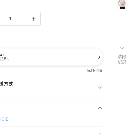
AI
清除
找尺寸
紀錄
送方式
費
次付款
ICIE
付款