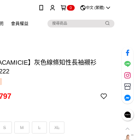
0
中文 (繁體)
明
會員權益
ACAMICIE】灰色線條知性長袖襯衫
222
797
S
M
L
XL