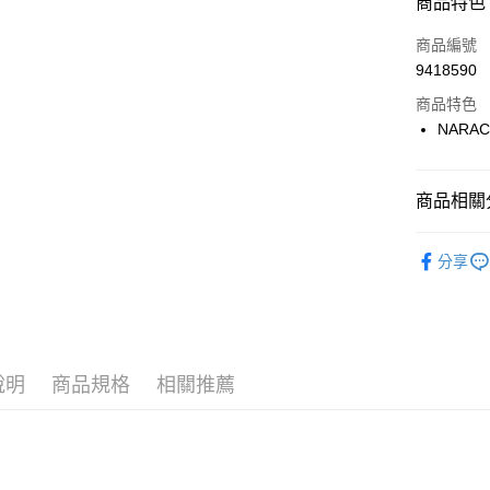
商品特色
LINE Pay
商品編號
Apple Pay
9418590
商品特色
街口支付
NARAC
悠遊付
大哥付你
商品相關分
相關說明
【大哥付
💃 NARAC
AFTEE先
1.本服務
分享
2.付款方
相關說明
💃 NARAC
流程，驗
【關於「A
ATM付款
完成交易
💃 NARAC
AFTEE
3.實際核
便利好安
▶女裝
4.訂單成
１．簡單
消。如遇
２．便利
說明
商品規格
相關推薦
運送方式
💃 NARAC
無法說明
３．安心
【繳款方
全家取貨
1.分期款
【「AFT
醒簡訊。
免運費
１．於結帳
2.透過簡
付」結帳