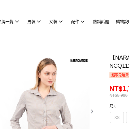
品牌一覽
男裝
女裝
配件
熱銷話題
購物說
【NAR
NCQ11
超取免運費
NT$1,
NT$5,990
尺寸
XS