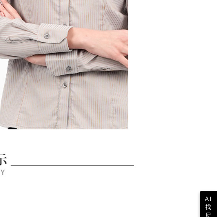
AI
找
尺