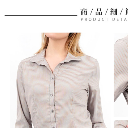
帳／街口支
付款後全
２．訂單
３．收到繳
免運費
【注意事
／ATM／
1.本服務
※ 請注意
萊爾富取
用戶於交
絡購買商品
款買賣價
先享後付
免運費
2.基於同
※ 交易是
資料（包
是否繳費成
付款後萊
用，由本
付客戶支
免運費
3.完整用
【注意事
7-11取貨
１．透過由
交易，需
免運費
求債權轉
２．關於
付款後7-1
https://aft
免運費
３．未成
「AFTE
宅配
任。
４．使用「
免運費
即時審查
結果請求
離島宅配
５．嚴禁
免運費
形，恩沛
動。