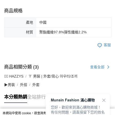
商品規格
產地
中國
材質
聚酯纖維97.8%彈性纖維2.2%
客服
商品相關分類 (3)
查看全部
🐕‍🦺 HAZZYS
👔 男裝 | 外套/背心 아우터/조끼
▶男裝
外搭
外套
本分類熱銷
全站排行
Munsin Fashion 滿心購物
您好，歡迎來到滿心購物商城！
有任何問題，請直接留下您的姓名
本網站中使用 cookie，欲查詢有關本網站使用 cookie 方式之詳情，及若您不希