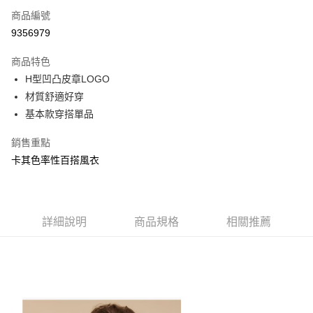
商品編號
Apple Pay
9356979
街口支付
商品特色
悠遊付
H型凹凸皮章LOGO
大哥付你分期
材質舒適好穿
相關說明
基本款穿搭單品
【大哥付你分期使用說明】
AFTEE先享後付
1.本服務由台灣大哥大提供，台灣大哥大用戶可立即使用無須另外申請。
銷售重點
2.付款方式選擇「大哥付你分期」，訂單成立後會自動跳轉到大哥付的交易
相關說明
卡其色率性百搭風衣
流程，驗證手機門號後，選擇欲分期的期數、繳款截止日，確認付款後即完
【關於「AFTEE先享後付」】
成交易。
ATM付款
AFTEE先享後付是「在收到商品之後才付款」的支付方式。 讓您購物簡單
3.實際核准額度、可分期數及費用金額請依後續交易確認頁面所載為準。
便利好安心！
4.訂單成立30分鐘內，如未前往確認交易或遇審核未通過，訂單將自動取
１．簡單：不需註冊會員、不需綁卡、不需儲值。
運送方式
消。如遇「轉專審核」未通過狀況，表示未達大哥付你分期系統評分，恕無
２．便利：只要手機號碼，簡訊認證，即可結帳。
詳細說明
商品規格
相關推薦
法說明評估內容。
３．安心：先確認商品／服務後，再付款。
全家取貨付款
【繳款方式說明】
1.分期款項不併入電信帳單，「大哥付你分期」於每月結算日後寄送繳費提
免運費
【「AFTEE先享後付」結帳流程】
醒簡訊。
１．於結帳方式選擇「AFTEE先享後付」後，將跳轉至「AFTEE先享後付」
2.透過簡訊連結打開帳單後，可選擇「超商條碼／台灣大直營門市／銀行轉
付款後全家取貨
結帳頁面，進行簡訊認證並確認金額後，即可完成結帳。
帳／街口支付／iPASS MONEY」等通路繳費。
２．訂單成立數日內，您將收到繳費通知簡訊。
免運費
３．收到繳費通知簡訊後14天內，點擊此簡訊中的連結，可透過四大超商／