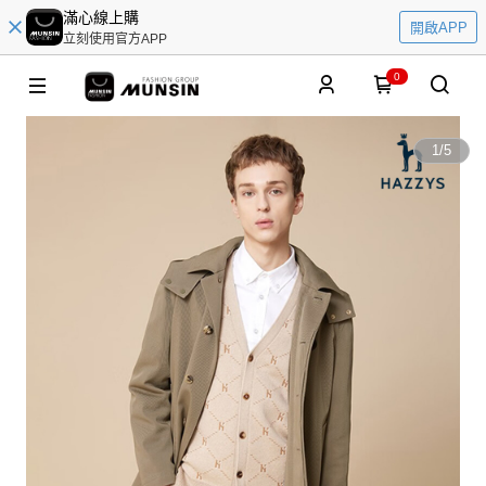
滿心線上購
開啟APP
立刻使用官方APP
0
1
/
5