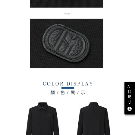
AI
找
尺
寸