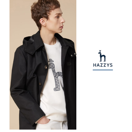
【注意事項】
ATM／網路銀行／等多元方式進行付款，方視為交易完成。
萊爾富取貨付款
1.本服務係由「台灣大哥大股份有限公司」（以下簡稱本公司）所提供，讓
※ 請注意：結帳手續完成當下不需立刻繳費，但若您需要取消訂單，請聯絡
用戶於交易時，得透過本服務購買商品或服務，並由商店將買賣／分期付款
免運費
購買商品的店家。未經商家同意取消之訂單仍視為有效，需透過AFTEE先享
買賣價金債權讓與本公司後，依約使用本公司帳單繳交帳款。
後付繳納相關費用。
2.基於同意付款使用「大哥付你分期」之契約關係目的，商店將以您的個人
付款後萊爾富取貨
※ 交易是否成功請以「AFTEE先享後付 」之結帳頁面顯示為準，若有關於
資料（包含姓名、電話或地址）提供予台灣大哥大進項蒐集、處理及利用，
是否繳費成功／繳費後需取消欲退款等相關疑問，請聯繫「AFTEE先享後付
免運費
由本公司與您本人進行分期帳單所需資料之確認、核對及更正。
客戶支援中心」
https://netprotections.freshdesk.com/support/home
3.完整用戶服務條款，請詳閱以下連結：
https://oppay.tw/userRule
7-11取貨付款
【注意事項】
１．透過由恩沛科技股份有限公司提供之「AFTEE先享後付」服務完成之交
免運費
易，需依本服務之必要範圍內提供個人資料，並將交易相關給付款項請求債
權轉讓予恩沛科技股份有限公司。
付款後7-11取貨
２．關於個人資料處理事宜，請瀏覽以下網址：
免運費
https://aftee.tw/terms/#terms3
３．未成年的使用者請事先徵得法定代理人或監護人之同意方可使用
宅配
「AFTEE先享後付」，若未經同意申辦者引起之損失，本公司不負相關責
任。
免運費
４．使用「AFTEE先享後付」時，將依據個別帳號之用戶狀況，依本公司即
時審查核予不同之上限額度；若仍有額度不足之情形，本公司將視審查結果
離島宅配
請求用戶進行身份認證。
免運費
５．嚴禁一人註冊多個帳號或使用他人資訊註冊。若發現惡意使用之情形，
恩沛科技股份有限公司將有權停止該用戶之使用額度並採取法律行動。