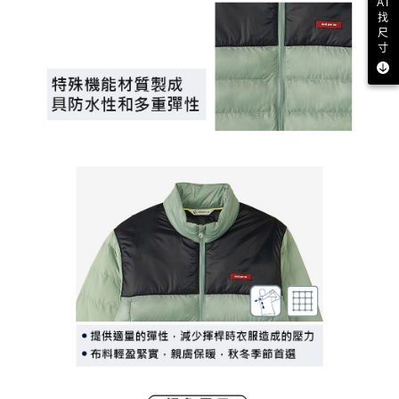
AI
找
尺
寸