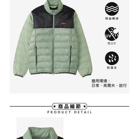
買賣價金債權讓與本公司後，依約使用本公司帳單繳交帳款。
後付繳納相關費用。
2.基於同意付款使用「大哥付你分期」之契約關係目的，商店將以您的個人
付款後萊爾富取貨
※ 交易是否成功請以「AFTEE先享後付 」之結帳頁面顯示為準，若有關於
資料（包含姓名、電話或地址）提供予台灣大哥大進項蒐集、處理及利用，
是否繳費成功／繳費後需取消欲退款等相關疑問，請聯繫「AFTEE先享後付
免運費
由本公司與您本人進行分期帳單所需資料之確認、核對及更正。
客戶支援中心」
https://netprotections.freshdesk.com/support/home
3.完整用戶服務條款，請詳閱以下連結：
https://oppay.tw/userRule
7-11取貨付款
【注意事項】
１．透過由恩沛科技股份有限公司提供之「AFTEE先享後付」服務完成之交
免運費
易，需依本服務之必要範圍內提供個人資料，並將交易相關給付款項請求債
權轉讓予恩沛科技股份有限公司。
付款後7-11取貨
２．關於個人資料處理事宜，請瀏覽以下網址：
免運費
https://aftee.tw/terms/#terms3
３．未成年的使用者請事先徵得法定代理人或監護人之同意方可使用
宅配
「AFTEE先享後付」，若未經同意申辦者引起之損失，本公司不負相關責
任。
免運費
４．使用「AFTEE先享後付」時，將依據個別帳號之用戶狀況，依本公司即
時審查核予不同之上限額度；若仍有額度不足之情形，本公司將視審查結果
離島宅配
請求用戶進行身份認證。
免運費
５．嚴禁一人註冊多個帳號或使用他人資訊註冊。若發現惡意使用之情形，
恩沛科技股份有限公司將有權停止該用戶之使用額度並採取法律行動。