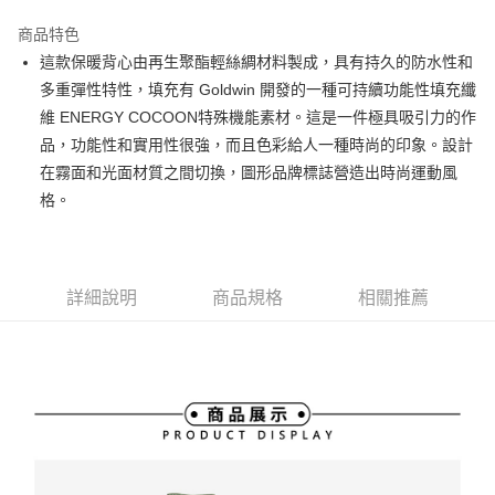
街口支付
商品特色
悠遊付
這款保暖背心由再生聚酯輕絲綢材料製成，具有持久的防水性和
大哥付你分期
多重彈性特性，填充有 Goldwin 開發的一種可持續功能性填充纖
相關說明
維 ENERGY COCOON特殊機能素材。這是一件極具吸引力的作
【大哥付你分期使用說明】
品，功能性和實用性很強，而且色彩給人一種時尚的印象。設計
AFTEE先享後付
1.本服務由台灣大哥大提供，台灣大哥大用戶可立即使用無須另外申請。
在霧面和光面材質之間切換，圖形品牌標誌營造出時尚運動風
2.付款方式選擇「大哥付你分期」，訂單成立後會自動跳轉到大哥付的交易
相關說明
流程，驗證手機門號後，選擇欲分期的期數、繳款截止日，確認付款後即完
格。
【關於「AFTEE先享後付」】
成交易。
ATM付款
AFTEE先享後付是「在收到商品之後才付款」的支付方式。 讓您購物簡單
3.實際核准額度、可分期數及費用金額請依後續交易確認頁面所載為準。
便利好安心！
4.訂單成立30分鐘內，如未前往確認交易或遇審核未通過，訂單將自動取
１．簡單：不需註冊會員、不需綁卡、不需儲值。
運送方式
消。如遇「轉專審核」未通過狀況，表示未達大哥付你分期系統評分，恕無
２．便利：只要手機號碼，簡訊認證，即可結帳。
法說明評估內容。
詳細說明
商品規格
相關推薦
３．安心：先確認商品／服務後，再付款。
全家取貨付款
【繳款方式說明】
1.分期款項不併入電信帳單，「大哥付你分期」於每月結算日後寄送繳費提
免運費
【「AFTEE先享後付」結帳流程】
醒簡訊。
１．於結帳方式選擇「AFTEE先享後付」後，將跳轉至「AFTEE先享後付」
2.透過簡訊連結打開帳單後，可選擇「超商條碼／台灣大直營門市／銀行轉
付款後全家取貨
結帳頁面，進行簡訊認證並確認金額後，即可完成結帳。
帳／街口支付／iPASS MONEY」等通路繳費。
２．訂單成立數日內，您將收到繳費通知簡訊。
免運費
３．收到繳費通知簡訊後14天內，點擊此簡訊中的連結，可透過四大超商／
【注意事項】
ATM／網路銀行／等多元方式進行付款，方視為交易完成。
萊爾富取貨付款
1.本服務係由「台灣大哥大股份有限公司」（以下簡稱本公司）所提供，讓
※ 請注意：結帳手續完成當下不需立刻繳費，但若您需要取消訂單，請聯絡
用戶於交易時，得透過本服務購買商品或服務，並由商店將買賣／分期付款
免運費
購買商品的店家。未經商家同意取消之訂單仍視為有效，需透過AFTEE先享