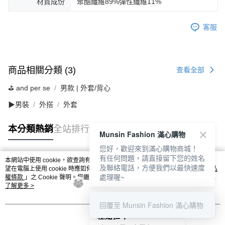
材質成份
聚酯纖維89%彈性纖維11%
客服
商品相關分類 (3)
查看全部
⛳️ and per se
男款 | 外套/背心
▶男裝
外搭
外套
本分類熱銷
全站排行
Munsin Fashion 滿心購物
您好，歡迎來到滿心購物商城！
有任何問題，請直接留下您的姓名
本網站中使用 cookie，欲查詢有關本網站使用 cookie 方式之詳情，及若您不希
及聯絡電話，方便我們以最快速度
熱門標籤
望在電腦上使用 cookie 時應如何變更電腦的 cookie 設定，請參閱本網站「
隱私
處理喔~
權條款
」之 Cookie 聲明。您繼續使用本網站即表示您同意本公司得按本網站使
用條款之 Cookie 聲明使用 cookie。
了解更多 >
回覆至 Munsin Fashion 滿心購物
我知道了