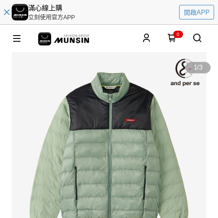
滿心線上購
開啟APP
立刻使用官方APP
0
1
/
3