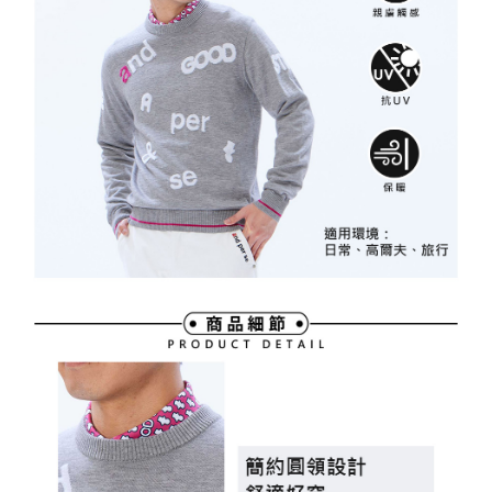
支払いを選択できます。
付款後萊爾富取貨
お支払期限は、ショップが請求した期日と、AFTEEで延長できる日数をも
とに計算されます。AFTEEで注文すると、商品を受け取るまで支払い期限
送料無料
【注意事項】
を延長できますが、商品を期限内に受け取れない場合があります（例：予
1. 本サービスは「台湾大哥大株式会社」（以下「当社」といいます）によ
約商品や商品到着日が比較的遅い商品）。そのため、商品到着の有無に関
7-11取貨付款
って提供され、ユーザーが取引時に本サービスを通じて商品やサービスを
わらず、AFTEEで指定された期限内にお支払いください。
購入できるようにし、店舗が売買／分割払い売買の債権を当社に譲渡した
送料無料
後、契約に基づいて当社の請求書で帳款を支払うことになります。
二、支払い限度額
2. 「OP Pay Later」を利用する契約関係の目的から、店舗はあなたの個人
付款後7-11取貨
1.初回 AFTEEを ご利用の際に、認証結果及び当社の審査の結果に基づ
情報（名前、電話または住所を含む）を台湾大哥大に提供し、収集、処理
き、限度額が設定されます。
送料無料
および利用するために、当社があなた本人と分割請求書に必要な情報の確
2.決済金額は最低NT$20です。
認、照合および修正を行います。
3.現在、台湾の会員のみご利用いただけます。
宅配
3. 完全なユーザーサービス規約については、以下のリンクを参照してくだ
さい：
https://oppay.tw/userRule
三、利用規約「AFTEE代金後払い」（以下当サービスという）はネットプ
送料無料
ロテクションズ（以下 AFTEE という）が提供し、AFTEEが代金を徴収し
ます。当サービスご利用の際に提供しなければならない個人情報（注文者
離島宅配
の氏名、電話番号、受取人の氏名、電話番号、受取人住所を含むがこれに
送料無料
限らない）は、AFTEEに渡され当サービスで必要な範囲内で利用されま
す。AFTEEの個人情報の収集、処理、利用について、詳細はAFTEE公式ホ
ームページの『個人情報の収集、処理及び利用に関する声明』をご参照く
ださい（
https://aftee.tw/privacypolicy/
）。
AFTEEの初回ご利用の際に、審査を通過すれば、最高額がNT$10,000にな
ります。支払い期限を過ぎた場合、その金額に基づいて年利20%の遅延滞
納金が加算されます。未成年の利用者は、事前に法定代理人または後見人