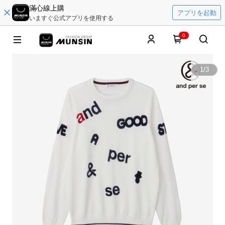
滿心線上購
アプリを起動
いますぐ公式アプリを使用する
0
1
/
3