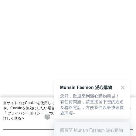
Munsin Fashion 滿心購物
您好，歡迎來到滿心購物商城！
有任何問題，請直接留下您的姓名
当サイトではCookieを使用しています。当サイトのCookie使用に関する詳細
及聯絡電話，方便我們以最快速度
や、Cookieを無効にしたい場合のブラウザでの設定方法については、当サイト
處理喔~
「
プライバシーポリシー
」のCookieポリシーをご参照ください。お客さま
が、当サイトを引き続き使用される場合、当社がサイト利用規約のCookieポリ
詳しく見る >
シーに基づいてCookieを使用することに同意したものとみなします。
回覆至 Munsin Fashion 滿心購物