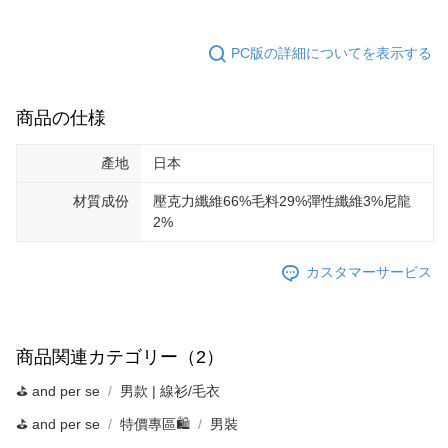
PC版の詳細についてを表示する
商品の仕様
產地
日本
材質成份
壓克力纖維66%毛料29%彈性纖維3%尼龍
2%
カスタマーサービス
商品関連カテゴリー（2）
⛳️ and per se
男款 | 線衫/毛衣
⛳️ and per se
特價專區🛍️
男裝