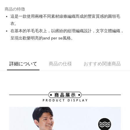
JKOPAY
商品の特徴
Easy Wallet
這是一款使用兩種不同素材線條編織而成的豐富質感的圓領毛
OP Pay Later
衣。
説明
在基本的羊毛毛衣上，以繽紛的紋理編織設計，文字立體編織，
【OP Pay Later 使用説明】
呈現出歡樂明亮的and per se風格。
AFTEE代金後払い
1. 本サービスは台湾大哥大によって提供され、台湾大哥大のユーザーは追
加の申請なしで即時に利用可能です。
説明
2. 支払い方法で「OP Pay Later」を選択すると、注文が成立した後に自動
一、 AFTEE代金後払いについて
的に OP Pay Later の取引プロセスに移行し、携帯番号を確認後、分割払
ATM払い
1.お支払い方法でAFTEE代金後払いを選択すると、携帯電話認証ウィンド
いの回数や支払い期限を選択し、支払いを確認すると取引が完了します。
詳細について
商品の仕様
おすすめ関連商品
ウが表示されます。
3. 実際の承認額、分割回数および費用については、後続の取引確認ページ
2.SMSで認証してお支払い手続を進めてください。
配送方法
を基準とします。
3.注文するときのお支払いは不要です。商品はご指定の住所に配送されま
4. 注文成立後30分以内に確認取引を行わない場合や審査が通過しない場
す。
全家取貨付款
合、注文は自動的にキャンセルされます。「転専審査」に未通過の状況が
4.ご注文が完了すると、携帯に支払い通知のSMSが届きます。アプリ会員
発生した場合は、システムの評価基準に達していないことを意味し、評価
送料無料
の場合は、AFTEE アプリプッシュ通知が届きます。
内容についての説明はいたしかねます。
5.商品受け取り時のお支払いは不要です。商品を確かめてから、SMSまた
付款後全家取貨
はアプリの通知に従って、4大コンビニ、またはATM/オンラインバンキン
グでお支払いください。
送料無料
【支払い方法の説明】
1. 分割払いの金額は電信請求書に統合されず、「OP Pay Later」は毎月の
代金納付期限は最短で 14 日以内ですので、ご注意ください。AFTEE アプ
萊爾富取貨付款
締め日後に支払いリマインダーのSMSを送信します。
リをダウンロードして AFTEE 会員になるとお支払い期限を最長 45 日以内
2. SMSのリンクを通じて請求書を開いた後、「コンビニバーコード／台湾
送料無料
まで延長できます。
大直営店舗／銀行振込／街口支払い／iPASS MONEY」などのチャネルで