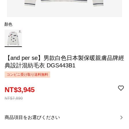
顏色
【and per se】男款白色日本製保暖親膚品牌經
典設計混紡毛衣 DGS443B1
コンビニ受け取り送料無料
NT$3,945
NT$7,890
商品項目をお選びください