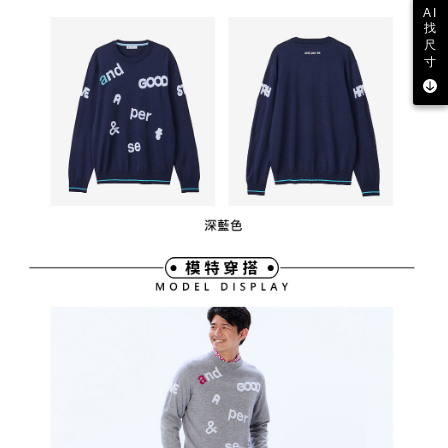
AI
找
尺
寸