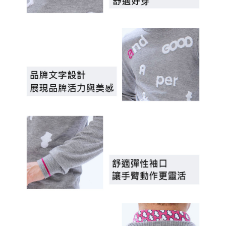
の同意を得ればAFTEEをご利用いただけます。
個人情報の処理、利用について疑問がある、または関連する法律の権利を
行使したい場合は、ネットプロテクションズ
cs_tw@netprotections.co.jp
にご連絡ください。上記に示した個人情報を、必要な購入注文書とあわせ
てAFTEEにご提供いただく、またはAFTEEにあなたの個人情報の収集、処
理、利用を許可することににご同意いただけない場合は、当サービスを選
択しないでください。