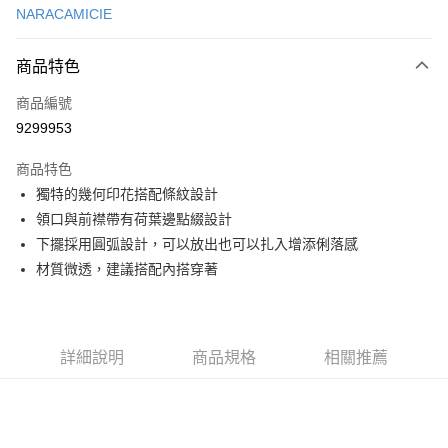
NARACAMICIE
超商取貨付款
商品特色
LINE Pay
商品編號
Apple Pay
9299953
街口支付
商品特色
悠遊付
獨特的幾何印花搭配條紋設計
大哥付你分期
領口與前襟帶有荷葉邊點綴設計
相關說明
下擺採用圓弧設計，可以放出也可以扎入增添俐落感
【大哥付你分期使用說明】
材質微透，建議搭配內搭穿著
AFTEE先享後付
1.本服務由台灣大哥大提供，台灣大哥大用戶可立即使用無須另外申請。
2.付款方式選擇「大哥付你分期」，訂單成立後會自動跳轉到大哥付的交易
相關說明
流程，驗證手機門號後，選擇欲分期的期數、繳款截止日，確認付款後即完
【關於「AFTEE先享後付」】
成交易。
ATM付款
AFTEE先享後付是「在收到商品之後才付款」的支付方式。 讓您購物簡單
3.實際核准額度、可分期數及費用金額請依後續交易確認頁面所載為準。
詳細說明
商品規格
相關推薦
便利好安心！
4.訂單成立30分鐘內，如未前往確認交易或遇審核未通過，訂單將自動取
１．簡單：不需註冊會員、不需綁卡、不需儲值。
運送方式
消。如遇「轉專審核」未通過狀況，表示未達大哥付你分期系統評分，恕無
２．便利：只要手機號碼，簡訊認證，即可結帳。
法說明評估內容。
３．安心：先確認商品／服務後，再付款。
全家取貨付款
【繳款方式說明】
1.分期款項不併入電信帳單，「大哥付你分期」於每月結算日後寄送繳費提