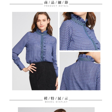
免運費
【「AFTEE先享後付」結帳流程】
醒簡訊。
１．於結帳方式選擇「AFTEE先享後付」後，將跳轉至「AFTEE先享後付」
2.透過簡訊連結打開帳單後，可選擇「超商條碼／台灣大直營門市／銀行轉
付款後全家取貨
結帳頁面，進行簡訊認證並確認金額後，即可完成結帳。
帳／街口支付／iPASS MONEY」等通路繳費。
２．訂單成立數日內，您將收到繳費通知簡訊。
免運費
３．收到繳費通知簡訊後14天內，點擊此簡訊中的連結，可透過四大超商／
【注意事項】
ATM／網路銀行／等多元方式進行付款，方視為交易完成。
萊爾富取貨付款
1.本服務係由「台灣大哥大股份有限公司」（以下簡稱本公司）所提供，讓
※ 請注意：結帳手續完成當下不需立刻繳費，但若您需要取消訂單，請聯絡
用戶於交易時，得透過本服務購買商品或服務，並由商店將買賣／分期付款
免運費
購買商品的店家。未經商家同意取消之訂單仍視為有效，需透過AFTEE先享
買賣價金債權讓與本公司後，依約使用本公司帳單繳交帳款。
後付繳納相關費用。
2.基於同意付款使用「大哥付你分期」之契約關係目的，商店將以您的個人
付款後萊爾富取貨
※ 交易是否成功請以「AFTEE先享後付 」之結帳頁面顯示為準，若有關於
資料（包含姓名、電話或地址）提供予台灣大哥大進項蒐集、處理及利用，
是否繳費成功／繳費後需取消欲退款等相關疑問，請聯繫「AFTEE先享後付
免運費
由本公司與您本人進行分期帳單所需資料之確認、核對及更正。
客戶支援中心」
https://netprotections.freshdesk.com/support/home
3.完整用戶服務條款，請詳閱以下連結：
https://oppay.tw/userRule
7-11取貨付款
【注意事項】
１．透過由恩沛科技股份有限公司提供之「AFTEE先享後付」服務完成之交
免運費
易，需依本服務之必要範圍內提供個人資料，並將交易相關給付款項請求債
權轉讓予恩沛科技股份有限公司。
付款後7-11取貨
２．關於個人資料處理事宜，請瀏覽以下網址：
免運費
https://aftee.tw/terms/#terms3
３．未成年的使用者請事先徵得法定代理人或監護人之同意方可使用
宅配
「AFTEE先享後付」，若未經同意申辦者引起之損失，本公司不負相關責
任。
免運費
４．使用「AFTEE先享後付」時，將依據個別帳號之用戶狀況，依本公司即
時審查核予不同之上限額度；若仍有額度不足之情形，本公司將視審查結果
離島宅配
請求用戶進行身份認證。