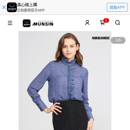
滿心線上購
開啟APP
立刻使用官方APP
0
1
/
6