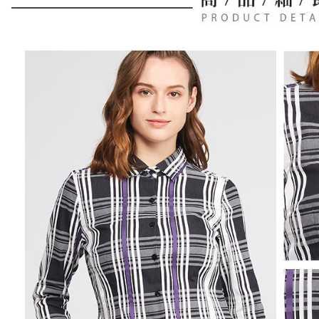
用，由本
付客戶支
免運費
3.完整用
【注意事
7-11取貨
１．透過由
交易，需
免運費
求債權轉
２．關於
付款後7-1
https://aft
免運費
３．未成
「AFTE
宅配
任。
４．使用「
免運費
即時審查
結果請求
離島宅配
５．嚴禁
免運費
形，恩沛
動。