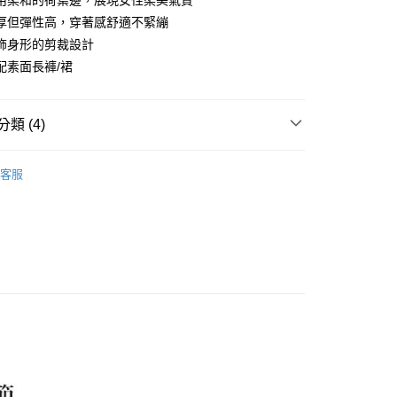
用柔和的荷葉邊，展現女性柔美氣質
厚但彈性高，穿著感舒適不緊繃
分期
飾身形的剪裁設計
你分期使用說明】
配素面長褲/裙
享後付
由台灣大哥大提供，台灣大哥大用戶可立即使用無須另外申請。
式選擇「大哥付你分期」，訂單成立後會自動跳轉到大哥付的交易
證手機門號後，選擇欲分期的期數、繳款截止日，確認付款後即
FTEE先享後付」】
類 (4)
。
先享後付是「在收到商品之後才付款」的支付方式。 讓您購物簡單
准額度、可分期數及費用金額請依後續交易確認頁面所載為準。
心！
AMICIE
上衣｜Giacca
立30分鐘內，如未前往確認交易或遇審核未通過，訂單將自動取
：不需註冊會員、不需綁卡、不需儲值。
客服
「轉專審核」未通過狀況，表示未達大哥付你分期系統評分，恕
：只要手機號碼，簡訊認證，即可結帳。
AMICIE
Office精選 | 辦公室特輯
評估內容。
：先確認商品／服務後，再付款。
式說明】
上衣
襯衫
付款
項不併入電信帳單，「大哥付你分期」於每月結算日後寄送繳費提
EE先享後付」結帳流程】
方式選擇「AFTEE先享後付」後，將跳轉至「AFTEE先享後
AMICIE
😘 精選商品2折起
上著
訊連結打開帳單後，可選擇「超商條碼／台灣大直營門市／銀行轉
頁面，進行簡訊認證並確認金額後，即可完成結帳。
付／iPASS MONEY」等通路繳費。
家取貨
成立數日內，您將收到繳費通知簡訊。
費通知簡訊後14天內，點擊此簡訊中的連結，可透過四大超商
項】
網路銀行／等多元方式進行付款，方視為交易完成。
係由「台灣大哥大股份有限公司」（以下簡稱本公司）所提供，讓
：結帳手續完成當下不需立刻繳費，但若您需要取消訂單，請聯
貨付款
易時，得透過本服務購買商品或服務，並由商店將買賣／分期付
的店家。未經商家同意取消之訂單仍視為有效，需透過AFTEE
金債權讓與本公司後，依約使用本公司帳單繳交帳款。
繳納相關費用。
意付款使用「大哥付你分期」之契約關係目的，商店將以您的個人
否成功請以「AFTEE先享後付 」之結帳頁面顯示為準，若有關於
含姓名、電話或地址）提供予台灣大哥大進項蒐集、處理及利
功／繳費後需取消欲退款等相關疑問，請聯繫「AFTEE先享後
爾富取貨