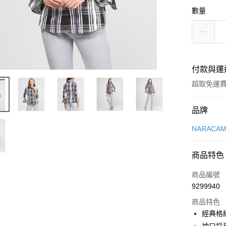
數量
付款與運
超取免運
付款方式
品牌
信用卡一
NARACAM
超商取貨
商品特色
LINE Pay
商品編號
Apple Pay
9299940
商品特色
街口支付
經典格
悠遊付