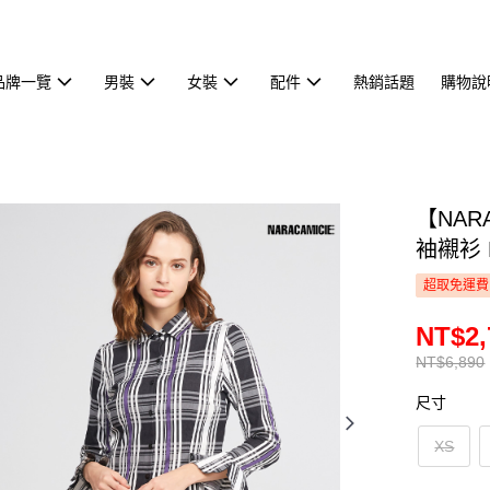
品牌一覽
男裝
女裝
配件
熱銷話題
購物說
【NAR
袖襯衫 N
超取免運費
NT$2,
NT$6,890
尺寸
XS