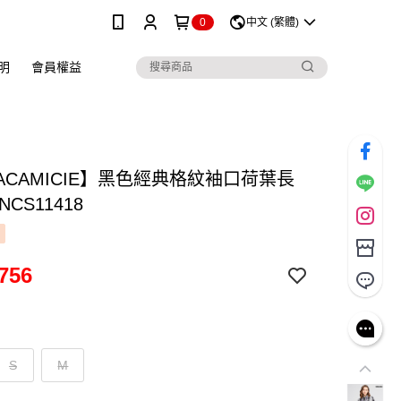
0
中文 (繁體)
明
會員權益
ACAMICIE】黑色經典格紋袖口荷葉長
CS11418
756
S
M