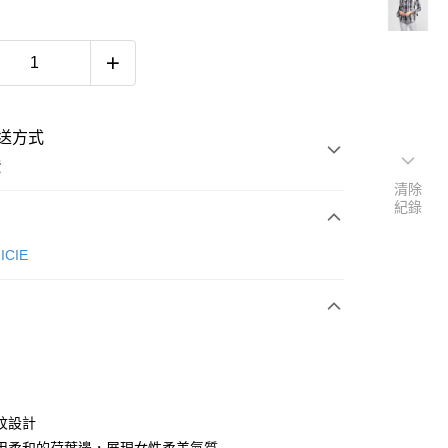
送方式
費
清除
紀錄
次付款
ICIE
付款
紋設計