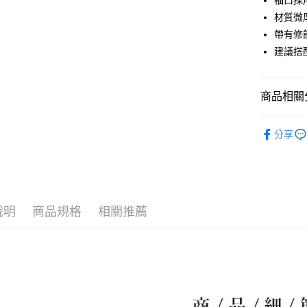
袖口採
材質微
大哥付你
帶有修
相關說明
【大哥付
建議搭
AFTEE先
1.本服務
2.付款方
相關說明
流程，驗
【關於「A
商品相關分
ATM付款
完成交易
AFTEE
3.實際核
便利好安
💃 NARAC
4.訂單成
１．簡單
分享
消。如遇
２．便利
運送方式
💃 NARAC
無法說明
３．安心
【繳款方
▶女裝
全家取貨
1.分期款
【「AFT
醒簡訊。
免運費
１．於結帳
💃 NARAC
2.透過簡
付」結帳
帳／街口支
說明
商品規格
相關推薦
付款後全
２．訂單
３．收到繳
免運費
【注意事
／ATM／
1.本服務
※ 請注意
萊爾富取
用戶於交
絡購買商品
款買賣價
先享後付
免運費
2.基於同
※ 交易是
資料（包
是否繳費成
付款後萊