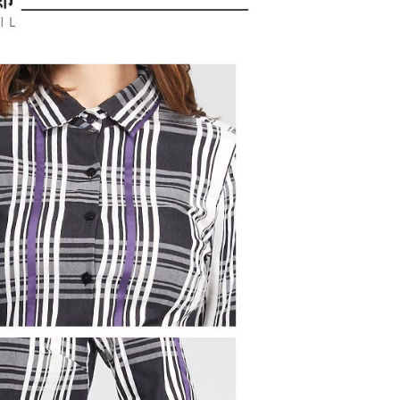
公司與您本人進行分期帳單所需資料之確認、核對及更正。
援中心」
https://netprotections.freshdesk.com/support/home
戶服務條款，請詳閱以下連結：
https://oppay.tw/userRule
項】
付款
恩沛科技股份有限公司提供之「AFTEE先享後付」服務完成之
依本服務之必要範圍內提供個人資料，並將交易相關給付款項請
讓予恩沛科技股份有限公司。
個人資料處理事宜，請瀏覽以下網址：
1取貨
ee.tw/terms/#terms3
年的使用者請事先徵得法定代理人或監護人之同意方可使用
E先享後付」，若未經同意申辦者引起之損失，本公司不負相關責
AFTEE先享後付」時，將依據個別帳號之用戶狀況，依本公司
核予不同之上限額度；若仍有額度不足之情形，本公司將視審查
用戶進行身份認證。
一人註冊多個帳號或使用他人資訊註冊。若發現惡意使用之情
科技股份有限公司將有權停止該用戶之使用額度並採取法律行