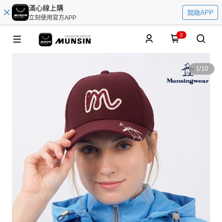
滿心線上購
開啟APP
立刻使用官方APP
0
1
/
10