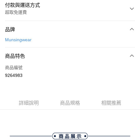
付款與運送方式
超取免運費
付款方式
品牌
信用卡一次付款
Munsingwear
超商取貨付款
商品特色
LINE Pay
商品編號
Apple Pay
9264983
街口支付
悠遊付
大哥付你分期
詳細說明
商品規格
相關推薦
相關說明
【大哥付你分期使用說明】
AFTEE先享後付
1.本服務由台灣大哥大提供，台灣大哥大用戶可立即使用無須另外申請。
2.付款方式選擇「大哥付你分期」，訂單成立後會自動跳轉到大哥付的交易
相關說明
流程，驗證手機門號後，選擇欲分期的期數、繳款截止日，確認付款後即完
【關於「AFTEE先享後付」】
成交易。