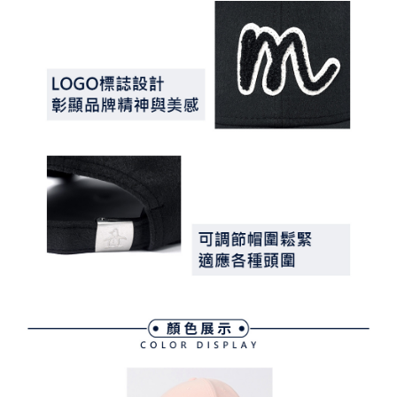
３．未成年的使用者請事先徵得法定代理人或監護人之同意方可使用
宅配
「AFTEE先享後付」，若未經同意申辦者引起之損失，本公司不負相關責
任。
免運費
４．使用「AFTEE先享後付」時，將依據個別帳號之用戶狀況，依本公司即
時審查核予不同之上限額度；若仍有額度不足之情形，本公司將視審查結果
離島宅配
請求用戶進行身份認證。
免運費
５．嚴禁一人註冊多個帳號或使用他人資訊註冊。若發現惡意使用之情形，
恩沛科技股份有限公司將有權停止該用戶之使用額度並採取法律行動。