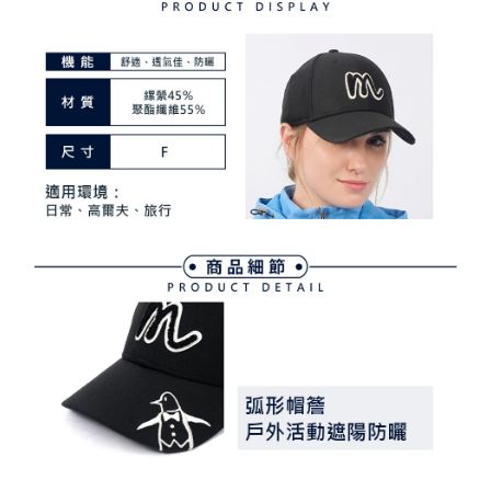
ATM付款
AFTEE先享後付是「在收到商品之後才付款」的支付方式。 讓您購物簡單
3.實際核准額度、可分期數及費用金額請依後續交易確認頁面所載為準。
便利好安心！
4.訂單成立30分鐘內，如未前往確認交易或遇審核未通過，訂單將自動取
１．簡單：不需註冊會員、不需綁卡、不需儲值。
運送方式
消。如遇「轉專審核」未通過狀況，表示未達大哥付你分期系統評分，恕無
２．便利：只要手機號碼，簡訊認證，即可結帳。
法說明評估內容。
３．安心：先確認商品／服務後，再付款。
全家取貨付款
【繳款方式說明】
1.分期款項不併入電信帳單，「大哥付你分期」於每月結算日後寄送繳費提
免運費
【「AFTEE先享後付」結帳流程】
醒簡訊。
１．於結帳方式選擇「AFTEE先享後付」後，將跳轉至「AFTEE先享後付」
2.透過簡訊連結打開帳單後，可選擇「超商條碼／台灣大直營門市／銀行轉
付款後全家取貨
結帳頁面，進行簡訊認證並確認金額後，即可完成結帳。
帳／街口支付／iPASS MONEY」等通路繳費。
２．訂單成立數日內，您將收到繳費通知簡訊。
免運費
３．收到繳費通知簡訊後14天內，點擊此簡訊中的連結，可透過四大超商／
【注意事項】
ATM／網路銀行／等多元方式進行付款，方視為交易完成。
萊爾富取貨付款
1.本服務係由「台灣大哥大股份有限公司」（以下簡稱本公司）所提供，讓
※ 請注意：結帳手續完成當下不需立刻繳費，但若您需要取消訂單，請聯絡
用戶於交易時，得透過本服務購買商品或服務，並由商店將買賣／分期付款
免運費
購買商品的店家。未經商家同意取消之訂單仍視為有效，需透過AFTEE先享
買賣價金債權讓與本公司後，依約使用本公司帳單繳交帳款。
後付繳納相關費用。
2.基於同意付款使用「大哥付你分期」之契約關係目的，商店將以您的個人
付款後萊爾富取貨
※ 交易是否成功請以「AFTEE先享後付 」之結帳頁面顯示為準，若有關於
資料（包含姓名、電話或地址）提供予台灣大哥大進項蒐集、處理及利用，
是否繳費成功／繳費後需取消欲退款等相關疑問，請聯繫「AFTEE先享後付
免運費
由本公司與您本人進行分期帳單所需資料之確認、核對及更正。
客戶支援中心」
https://netprotections.freshdesk.com/support/home
3.完整用戶服務條款，請詳閱以下連結：
https://oppay.tw/userRule
7-11取貨付款
【注意事項】
１．透過由恩沛科技股份有限公司提供之「AFTEE先享後付」服務完成之交
免運費
易，需依本服務之必要範圍內提供個人資料，並將交易相關給付款項請求債
權轉讓予恩沛科技股份有限公司。
付款後7-11取貨
２．關於個人資料處理事宜，請瀏覽以下網址：
免運費
https://aftee.tw/terms/#terms3