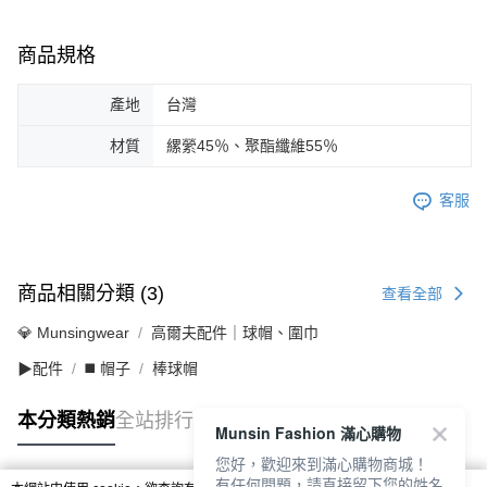
商品規格
產地
台灣
材質
縲縈45％、聚酯纖維55％
客服
商品相關分類 (3)
查看全部
💎 Munsingwear
高爾夫配件｜球帽、圍巾
▶配件
◼️ 帽子
棒球帽
本分類熱銷
全站排行
Munsin Fashion 滿心購物
您好，歡迎來到滿心購物商城！
有任何問題，請直接留下您的姓名