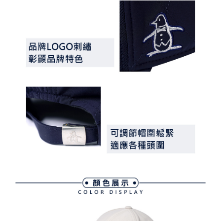
３．未成年的使用者請事先徵得法定代理人或監護人之同意方可使用
宅配
「AFTEE先享後付」，若未經同意申辦者引起之損失，本公司不負相關責
任。
免運費
４．使用「AFTEE先享後付」時，將依據個別帳號之用戶狀況，依本公司即
時審查核予不同之上限額度；若仍有額度不足之情形，本公司將視審查結果
離島宅配
請求用戶進行身份認證。
免運費
５．嚴禁一人註冊多個帳號或使用他人資訊註冊。若發現惡意使用之情形，
恩沛科技股份有限公司將有權停止該用戶之使用額度並採取法律行動。