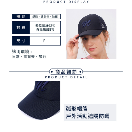
ATM付款
AFTEE先享後付是「在收到商品之後才付款」的支付方式。 讓您購物簡單
3.實際核准額度、可分期數及費用金額請依後續交易確認頁面所載為準。
便利好安心！
4.訂單成立30分鐘內，如未前往確認交易或遇審核未通過，訂單將自動取
１．簡單：不需註冊會員、不需綁卡、不需儲值。
運送方式
消。如遇「轉專審核」未通過狀況，表示未達大哥付你分期系統評分，恕無
２．便利：只要手機號碼，簡訊認證，即可結帳。
法說明評估內容。
３．安心：先確認商品／服務後，再付款。
全家取貨付款
【繳款方式說明】
1.分期款項不併入電信帳單，「大哥付你分期」於每月結算日後寄送繳費提
免運費
【「AFTEE先享後付」結帳流程】
醒簡訊。
１．於結帳方式選擇「AFTEE先享後付」後，將跳轉至「AFTEE先享後付」
2.透過簡訊連結打開帳單後，可選擇「超商條碼／台灣大直營門市／銀行轉
付款後全家取貨
結帳頁面，進行簡訊認證並確認金額後，即可完成結帳。
帳／街口支付／iPASS MONEY」等通路繳費。
２．訂單成立數日內，您將收到繳費通知簡訊。
免運費
３．收到繳費通知簡訊後14天內，點擊此簡訊中的連結，可透過四大超商／
【注意事項】
ATM／網路銀行／等多元方式進行付款，方視為交易完成。
萊爾富取貨付款
1.本服務係由「台灣大哥大股份有限公司」（以下簡稱本公司）所提供，讓
※ 請注意：結帳手續完成當下不需立刻繳費，但若您需要取消訂單，請聯絡
用戶於交易時，得透過本服務購買商品或服務，並由商店將買賣／分期付款
免運費
購買商品的店家。未經商家同意取消之訂單仍視為有效，需透過AFTEE先享
買賣價金債權讓與本公司後，依約使用本公司帳單繳交帳款。
後付繳納相關費用。
2.基於同意付款使用「大哥付你分期」之契約關係目的，商店將以您的個人
付款後萊爾富取貨
※ 交易是否成功請以「AFTEE先享後付 」之結帳頁面顯示為準，若有關於
資料（包含姓名、電話或地址）提供予台灣大哥大進項蒐集、處理及利用，
是否繳費成功／繳費後需取消欲退款等相關疑問，請聯繫「AFTEE先享後付
免運費
由本公司與您本人進行分期帳單所需資料之確認、核對及更正。
客戶支援中心」
https://netprotections.freshdesk.com/support/home
3.完整用戶服務條款，請詳閱以下連結：
https://oppay.tw/userRule
7-11取貨付款
【注意事項】
１．透過由恩沛科技股份有限公司提供之「AFTEE先享後付」服務完成之交
免運費
易，需依本服務之必要範圍內提供個人資料，並將交易相關給付款項請求債
權轉讓予恩沛科技股份有限公司。
付款後7-11取貨
２．關於個人資料處理事宜，請瀏覽以下網址：
免運費
https://aftee.tw/terms/#terms3