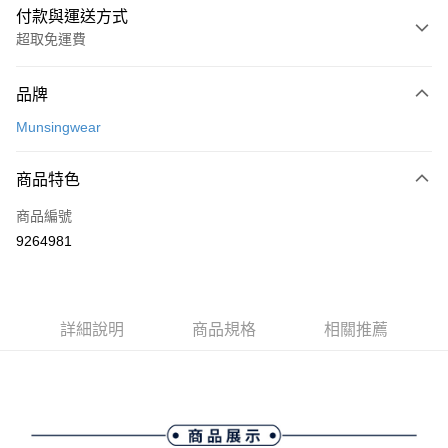
付款與運送方式
超取免運費
付款方式
品牌
信用卡一次付款
Munsingwear
超商取貨付款
商品特色
LINE Pay
商品編號
Apple Pay
9264981
街口支付
悠遊付
大哥付你分期
詳細說明
商品規格
相關推薦
相關說明
【大哥付你分期使用說明】
AFTEE先享後付
1.本服務由台灣大哥大提供，台灣大哥大用戶可立即使用無須另外申請。
2.付款方式選擇「大哥付你分期」，訂單成立後會自動跳轉到大哥付的交易
相關說明
流程，驗證手機門號後，選擇欲分期的期數、繳款截止日，確認付款後即完
【關於「AFTEE先享後付」】
成交易。