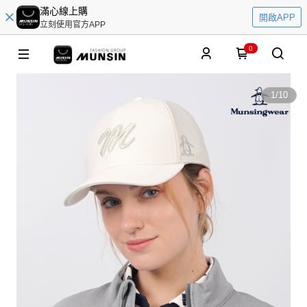
滿心線上購
開啟APP
立刻使用官方APP
0
1
/
10