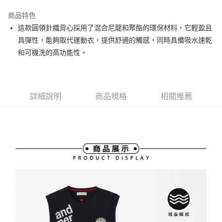
街口支付
商品特色
悠遊付
這款圓領針織背心採用了混合尼龍和聚酯的環保材料，它輕盈且
大哥付你分期
具彈性，能夠取代運動衣，提供舒適的觸感，同時具備吸水速乾
相關說明
和可機洗的高功能性。
【大哥付你分期使用說明】
AFTEE先享後付
1.本服務由台灣大哥大提供，台灣大哥大用戶可立即使用無須另外申請。
2.付款方式選擇「大哥付你分期」，訂單成立後會自動跳轉到大哥付的交易
相關說明
流程，驗證手機門號後，選擇欲分期的期數、繳款截止日，確認付款後即完
【關於「AFTEE先享後付」】
詳細說明
商品規格
相關推薦
成交易。
ATM付款
AFTEE先享後付是「在收到商品之後才付款」的支付方式。 讓您購物簡單
3.實際核准額度、可分期數及費用金額請依後續交易確認頁面所載為準。
便利好安心！
4.訂單成立30分鐘內，如未前往確認交易或遇審核未通過，訂單將自動取
１．簡單：不需註冊會員、不需綁卡、不需儲值。
運送方式
消。如遇「轉專審核」未通過狀況，表示未達大哥付你分期系統評分，恕無
２．便利：只要手機號碼，簡訊認證，即可結帳。
法說明評估內容。
３．安心：先確認商品／服務後，再付款。
全家取貨付款
【繳款方式說明】
1.分期款項不併入電信帳單，「大哥付你分期」於每月結算日後寄送繳費提
免運費
【「AFTEE先享後付」結帳流程】
醒簡訊。
１．於結帳方式選擇「AFTEE先享後付」後，將跳轉至「AFTEE先享後付」
2.透過簡訊連結打開帳單後，可選擇「超商條碼／台灣大直營門市／銀行轉
付款後全家取貨
結帳頁面，進行簡訊認證並確認金額後，即可完成結帳。
帳／街口支付／iPASS MONEY」等通路繳費。
２．訂單成立數日內，您將收到繳費通知簡訊。
免運費
３．收到繳費通知簡訊後14天內，點擊此簡訊中的連結，可透過四大超商／
【注意事項】
ATM／網路銀行／等多元方式進行付款，方視為交易完成。
萊爾富取貨付款
1.本服務係由「台灣大哥大股份有限公司」（以下簡稱本公司）所提供，讓
※ 請注意：結帳手續完成當下不需立刻繳費，但若您需要取消訂單，請聯絡
用戶於交易時，得透過本服務購買商品或服務，並由商店將買賣／分期付款
免運費
購買商品的店家。未經商家同意取消之訂單仍視為有效，需透過AFTEE先享