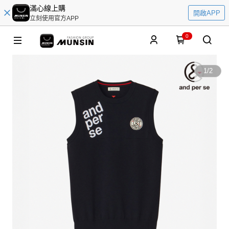
滿心線上購
開啟APP
立刻使用官方APP
0
1
/
2