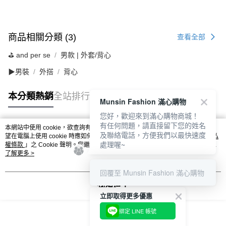
商品相關分類 (3)
查看全部
⛳️ and per se
男款 | 外套/背心
▶男裝
外搭
背心
本分類熱銷
全站排行
Munsin Fashion 滿心購物
您好，歡迎來到滿心購物商城！
有任何問題，請直接留下您的姓名
本網站中使用 cookie，欲查詢有關本網站使用 cookie 方式之詳情，及若您不希
及聯絡電話，方便我們以最快速度
熱門標籤
望在電腦上使用 cookie 時應如何變更電腦的 cookie 設定，請參閱本網站「
隱私
處理喔~
權條款
」之 Cookie 聲明。您繼續使用本網站即表示您同意本公司得按本網站使
用條款之 Cookie 聲明使用 cookie。
了解更多 >
回覆至 Munsin Fashion 滿心購物
我知道了
立即取得更多優惠
綁定 LINE 帳號