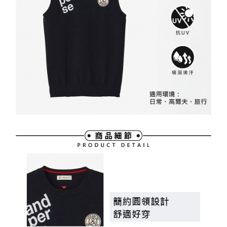
買賣價金債權讓與本公司後，依約使用本公司帳單繳交帳款。
後付繳納相關費用。
2.基於同意付款使用「大哥付你分期」之契約關係目的，商店將以您的個人
付款後萊爾富取貨
※ 交易是否成功請以「AFTEE先享後付 」之結帳頁面顯示為準，若有關於
資料（包含姓名、電話或地址）提供予台灣大哥大進項蒐集、處理及利用，
是否繳費成功／繳費後需取消欲退款等相關疑問，請聯繫「AFTEE先享後付
免運費
由本公司與您本人進行分期帳單所需資料之確認、核對及更正。
客戶支援中心」
https://netprotections.freshdesk.com/support/home
3.完整用戶服務條款，請詳閱以下連結：
https://oppay.tw/userRule
7-11取貨付款
【注意事項】
１．透過由恩沛科技股份有限公司提供之「AFTEE先享後付」服務完成之交
免運費
易，需依本服務之必要範圍內提供個人資料，並將交易相關給付款項請求債
權轉讓予恩沛科技股份有限公司。
付款後7-11取貨
２．關於個人資料處理事宜，請瀏覽以下網址：
免運費
https://aftee.tw/terms/#terms3
３．未成年的使用者請事先徵得法定代理人或監護人之同意方可使用
宅配
「AFTEE先享後付」，若未經同意申辦者引起之損失，本公司不負相關責
任。
免運費
４．使用「AFTEE先享後付」時，將依據個別帳號之用戶狀況，依本公司即
時審查核予不同之上限額度；若仍有額度不足之情形，本公司將視審查結果
離島宅配
請求用戶進行身份認證。
免運費
５．嚴禁一人註冊多個帳號或使用他人資訊註冊。若發現惡意使用之情形，
恩沛科技股份有限公司將有權停止該用戶之使用額度並採取法律行動。