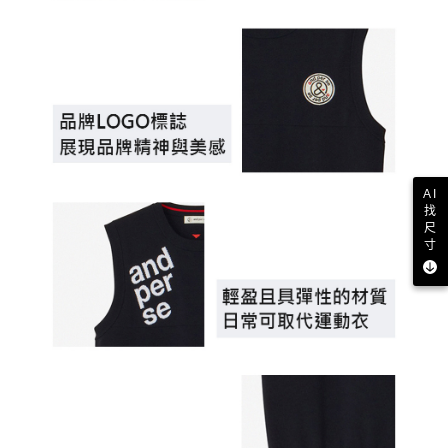
AI
找
尺
寸