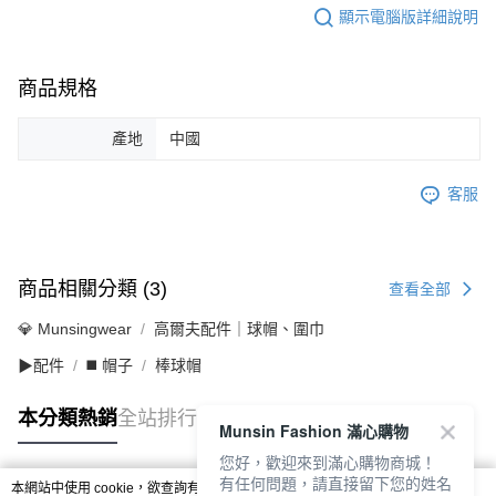
顯示電腦版詳細說明
商品規格
產地
中國
客服
商品相關分類 (3)
查看全部
💎 Munsingwear
高爾夫配件｜球帽、圍巾
▶配件
◼️ 帽子
棒球帽
本分類熱銷
全站排行
Munsin Fashion 滿心購物
您好，歡迎來到滿心購物商城！
有任何問題，請直接留下您的姓名
本網站中使用 cookie，欲查詢有關本網站使用 cookie 方式之詳情，及若您不希