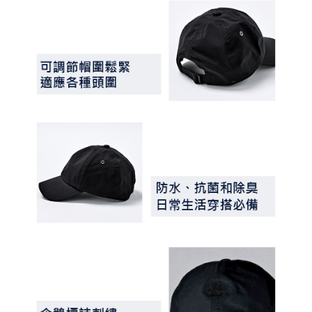
３．未成年的使用者請事先徵得法定代理人或監護人之同意方可使用
宅配
「AFTEE先享後付」，若未經同意申辦者引起之損失，本公司不負相關責
任。
免運費
４．使用「AFTEE先享後付」時，將依據個別帳號之用戶狀況，依本公司即
時審查核予不同之上限額度；若仍有額度不足之情形，本公司將視審查結果
離島宅配
請求用戶進行身份認證。
免運費
５．嚴禁一人註冊多個帳號或使用他人資訊註冊。若發現惡意使用之情形，
恩沛科技股份有限公司將有權停止該用戶之使用額度並採取法律行動。