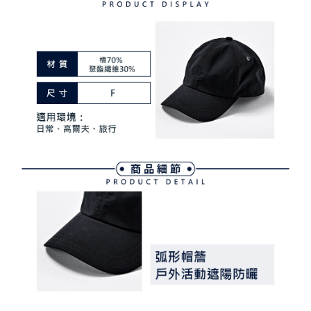
ATM付款
AFTEE先享後付是「在收到商品之後才付款」的支付方式。 讓您購物簡單
3.實際核准額度、可分期數及費用金額請依後續交易確認頁面所載為準。
便利好安心！
4.訂單成立30分鐘內，如未前往確認交易或遇審核未通過，訂單將自動取
１．簡單：不需註冊會員、不需綁卡、不需儲值。
運送方式
消。如遇「轉專審核」未通過狀況，表示未達大哥付你分期系統評分，恕無
２．便利：只要手機號碼，簡訊認證，即可結帳。
法說明評估內容。
３．安心：先確認商品／服務後，再付款。
全家取貨付款
【繳款方式說明】
1.分期款項不併入電信帳單，「大哥付你分期」於每月結算日後寄送繳費提
免運費
【「AFTEE先享後付」結帳流程】
醒簡訊。
１．於結帳方式選擇「AFTEE先享後付」後，將跳轉至「AFTEE先享後付」
2.透過簡訊連結打開帳單後，可選擇「超商條碼／台灣大直營門市／銀行轉
付款後全家取貨
結帳頁面，進行簡訊認證並確認金額後，即可完成結帳。
帳／街口支付／iPASS MONEY」等通路繳費。
２．訂單成立數日內，您將收到繳費通知簡訊。
免運費
３．收到繳費通知簡訊後14天內，點擊此簡訊中的連結，可透過四大超商／
【注意事項】
ATM／網路銀行／等多元方式進行付款，方視為交易完成。
萊爾富取貨付款
1.本服務係由「台灣大哥大股份有限公司」（以下簡稱本公司）所提供，讓
※ 請注意：結帳手續完成當下不需立刻繳費，但若您需要取消訂單，請聯絡
用戶於交易時，得透過本服務購買商品或服務，並由商店將買賣／分期付款
免運費
購買商品的店家。未經商家同意取消之訂單仍視為有效，需透過AFTEE先享
買賣價金債權讓與本公司後，依約使用本公司帳單繳交帳款。
後付繳納相關費用。
2.基於同意付款使用「大哥付你分期」之契約關係目的，商店將以您的個人
付款後萊爾富取貨
※ 交易是否成功請以「AFTEE先享後付 」之結帳頁面顯示為準，若有關於
資料（包含姓名、電話或地址）提供予台灣大哥大進項蒐集、處理及利用，
是否繳費成功／繳費後需取消欲退款等相關疑問，請聯繫「AFTEE先享後付
免運費
由本公司與您本人進行分期帳單所需資料之確認、核對及更正。
客戶支援中心」
https://netprotections.freshdesk.com/support/home
3.完整用戶服務條款，請詳閱以下連結：
https://oppay.tw/userRule
7-11取貨付款
【注意事項】
１．透過由恩沛科技股份有限公司提供之「AFTEE先享後付」服務完成之交
免運費
易，需依本服務之必要範圍內提供個人資料，並將交易相關給付款項請求債
權轉讓予恩沛科技股份有限公司。
付款後7-11取貨
２．關於個人資料處理事宜，請瀏覽以下網址：
免運費
https://aftee.tw/terms/#terms3