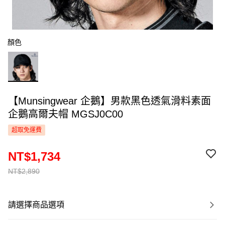
顏色
【Munsingwear 企鵝】男款黑色透氣滑料素面
企鵝高爾夫帽 MGSJ0C00
超取免運費
NT$1,734
NT$2,890
請選擇商品選項