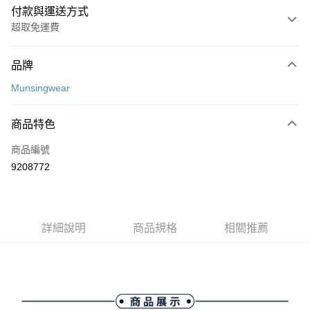
付款與運送方式
超取免運費
付款方式
品牌
信用卡一次付款
Munsingwear
超商取貨付款
商品特色
LINE Pay
商品編號
Apple Pay
9208772
街口支付
悠遊付
大哥付你分期
詳細說明
商品規格
相關推薦
相關說明
【大哥付你分期使用說明】
AFTEE先享後付
1.本服務由台灣大哥大提供，台灣大哥大用戶可立即使用無須另外申請。
2.付款方式選擇「大哥付你分期」，訂單成立後會自動跳轉到大哥付的交易
相關說明
流程，驗證手機門號後，選擇欲分期的期數、繳款截止日，確認付款後即完
【關於「AFTEE先享後付」】
成交易。