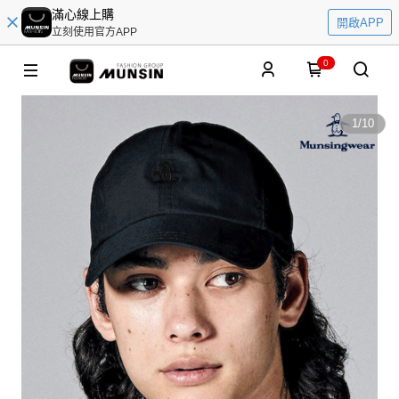
滿心線上購
開啟APP
立刻使用官方APP
0
1
/
10