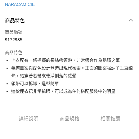
NARACAMICIE
超商取貨付款
商品特色
LINE Pay
商品編號
Apple Pay
9172935
街口支付
商品特色
悠遊付
上衣配有一條搖擺的長絲帶領帶，非常適合作為點睛之筆
大哥付你分期
幾何圖案與配色設計營造出現代氛圍。正面的圖案強調了垂直線
相關說明
條，給穿著者帶來乾淨俐落的感覺
【大哥付你分期使用說明】
領帶可以拆卸，造型簡單
AFTEE先享後付
1.本服務由台灣大哥大提供，台灣大哥大用戶可立即使用無須另外申請。
這款連衣裙非常搶眼，可以成為任何搭配服裝中的明星
2.付款方式選擇「大哥付你分期」，訂單成立後會自動跳轉到大哥付的交易
相關說明
流程，驗證手機門號後，選擇欲分期的期數、繳款截止日，確認付款後即完
【關於「AFTEE先享後付」】
成交易。
ATM付款
AFTEE先享後付是「在收到商品之後才付款」的支付方式。 讓您購物簡單
3.實際核准額度、可分期數及費用金額請依後續交易確認頁面所載為準。
便利好安心！
4.訂單成立30分鐘內，如未前往確認交易或遇審核未通過，訂單將自動取
１．簡單：不需註冊會員、不需綁卡、不需儲值。
詳細說明
商品規格
相關推薦
運送方式
消。如遇「轉專審核」未通過狀況，表示未達大哥付你分期系統評分，恕無
２．便利：只要手機號碼，簡訊認證，即可結帳。
法說明評估內容。
３．安心：先確認商品／服務後，再付款。
全家取貨付款
【繳款方式說明】
1.分期款項不併入電信帳單，「大哥付你分期」於每月結算日後寄送繳費提