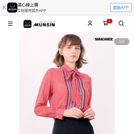
滿心線上購
開啟APP
立刻使用官方APP
0
1
/
5