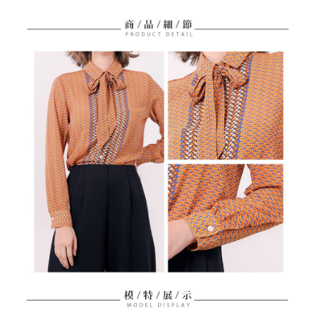
免運費
【「AFTEE先享後付」結帳流程】
醒簡訊。
１．於結帳方式選擇「AFTEE先享後付」後，將跳轉至「AFTEE先享後付」
2.透過簡訊連結打開帳單後，可選擇「超商條碼／台灣大直營門市／銀行轉
付款後全家取貨
結帳頁面，進行簡訊認證並確認金額後，即可完成結帳。
帳／街口支付／iPASS MONEY」等通路繳費。
２．訂單成立數日內，您將收到繳費通知簡訊。
免運費
３．收到繳費通知簡訊後14天內，點擊此簡訊中的連結，可透過四大超商／
【注意事項】
ATM／網路銀行／等多元方式進行付款，方視為交易完成。
萊爾富取貨付款
1.本服務係由「台灣大哥大股份有限公司」（以下簡稱本公司）所提供，讓
※ 請注意：結帳手續完成當下不需立刻繳費，但若您需要取消訂單，請聯絡
用戶於交易時，得透過本服務購買商品或服務，並由商店將買賣／分期付款
免運費
購買商品的店家。未經商家同意取消之訂單仍視為有效，需透過AFTEE先享
買賣價金債權讓與本公司後，依約使用本公司帳單繳交帳款。
後付繳納相關費用。
2.基於同意付款使用「大哥付你分期」之契約關係目的，商店將以您的個人
付款後萊爾富取貨
※ 交易是否成功請以「AFTEE先享後付 」之結帳頁面顯示為準，若有關於
資料（包含姓名、電話或地址）提供予台灣大哥大進項蒐集、處理及利用，
是否繳費成功／繳費後需取消欲退款等相關疑問，請聯繫「AFTEE先享後付
免運費
由本公司與您本人進行分期帳單所需資料之確認、核對及更正。
客戶支援中心」
https://netprotections.freshdesk.com/support/home
3.完整用戶服務條款，請詳閱以下連結：
https://oppay.tw/userRule
7-11取貨付款
【注意事項】
１．透過由恩沛科技股份有限公司提供之「AFTEE先享後付」服務完成之交
免運費
易，需依本服務之必要範圍內提供個人資料，並將交易相關給付款項請求債
權轉讓予恩沛科技股份有限公司。
付款後7-11取貨
２．關於個人資料處理事宜，請瀏覽以下網址：
免運費
https://aftee.tw/terms/#terms3
３．未成年的使用者請事先徵得法定代理人或監護人之同意方可使用
宅配
「AFTEE先享後付」，若未經同意申辦者引起之損失，本公司不負相關責
任。
免運費
４．使用「AFTEE先享後付」時，將依據個別帳號之用戶狀況，依本公司即
時審查核予不同之上限額度；若仍有額度不足之情形，本公司將視審查結果
離島宅配
請求用戶進行身份認證。