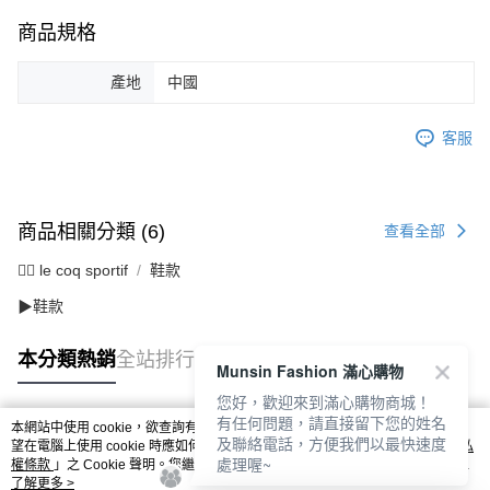
商品規格
產地
中國
客服
商品相關分類 (6)
查看全部
🚴‍♂️ le coq sportif
鞋款
▶鞋款
本分類熱銷
全站排行
Munsin Fashion 滿心購物
您好，歡迎來到滿心購物商城！
有任何問題，請直接留下您的姓名
本網站中使用 cookie，欲查詢有關本網站使用 cookie 方式之詳情，及若您不希
及聯絡電話，方便我們以最快速度
熱門標籤
望在電腦上使用 cookie 時應如何變更電腦的 cookie 設定，請參閱本網站「
隱私
處理喔~
權條款
」之 Cookie 聲明。您繼續使用本網站即表示您同意本公司得按本網站使
用條款之 Cookie 聲明使用 cookie。
了解更多 >