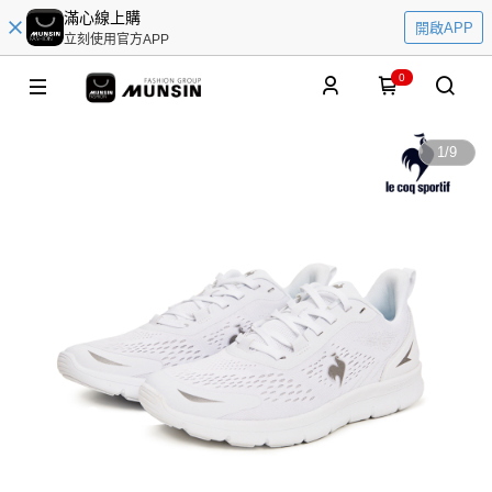
滿心線上購
開啟APP
立刻使用官方APP
0
1
/
9