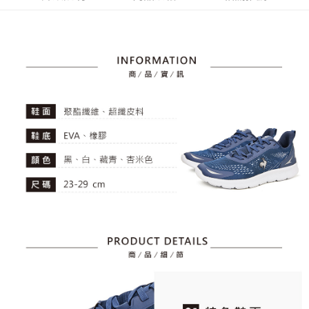
4.訂單成立30分鐘內，如未前往確認交易或遇審核未通過，訂單將自動取
１．簡單：不需註冊會員、不需綁卡、不需儲值。
運送方式
消。如遇「轉專審核」未通過狀況，表示未達大哥付你分期系統評分，恕無
２．便利：只要手機號碼，簡訊認證，即可結帳。
法說明評估內容。
３．安心：先確認商品／服務後，再付款。
全家取貨付款
【繳款方式說明】
1.分期款項不併入電信帳單，「大哥付你分期」於每月結算日後寄送繳費提
每筆NT$80，滿NT$2,000(含以上)免運費
【「AFTEE先享後付」結帳流程】
醒簡訊。
１．於結帳方式選擇「AFTEE先享後付」後，將跳轉至「AFTEE先享後付」
2.透過簡訊連結打開帳單後，可選擇「超商條碼／台灣大直營門市／銀行轉
付款後全家取貨
結帳頁面，進行簡訊認證並確認金額後，即可完成結帳。
帳／街口支付／iPASS MONEY」等通路繳費。
２．訂單成立數日內，您將收到繳費通知簡訊。
每筆NT$80，滿NT$2,000(含以上)免運費
３．收到繳費通知簡訊後14天內，點擊此簡訊中的連結，可透過四大超商／
【注意事項】
ATM／網路銀行／等多元方式進行付款，方視為交易完成。
萊爾富取貨付款
1.本服務係由「台灣大哥大股份有限公司」（以下簡稱本公司）所提供，讓
※ 請注意：結帳手續完成當下不需立刻繳費，但若您需要取消訂單，請聯絡
用戶於交易時，得透過本服務購買商品或服務，並由商店將買賣／分期付款
每筆NT$80，滿NT$2,000(含以上)免運費
購買商品的店家。未經商家同意取消之訂單仍視為有效，需透過AFTEE先享
買賣價金債權讓與本公司後，依約使用本公司帳單繳交帳款。
後付繳納相關費用。
2.基於同意付款使用「大哥付你分期」之契約關係目的，商店將以您的個人
付款後萊爾富取貨
※ 交易是否成功請以「AFTEE先享後付 」之結帳頁面顯示為準，若有關於
資料（包含姓名、電話或地址）提供予台灣大哥大進項蒐集、處理及利用，
是否繳費成功／繳費後需取消欲退款等相關疑問，請聯繫「AFTEE先享後付
每筆NT$80，滿NT$2,000(含以上)免運費
由本公司與您本人進行分期帳單所需資料之確認、核對及更正。
客戶支援中心」
https://netprotections.freshdesk.com/support/home
3.完整用戶服務條款，請詳閱以下連結：
https://oppay.tw/userRule
7-11取貨付款
【注意事項】
１．透過由恩沛科技股份有限公司提供之「AFTEE先享後付」服務完成之交
每筆NT$80，滿NT$2,000(含以上)免運費
易，需依本服務之必要範圍內提供個人資料，並將交易相關給付款項請求債
權轉讓予恩沛科技股份有限公司。
付款後7-11取貨
２．關於個人資料處理事宜，請瀏覽以下網址：
每筆NT$80，滿NT$2,000(含以上)免運費
https://aftee.tw/terms/#terms3
３．未成年的使用者請事先徵得法定代理人或監護人之同意方可使用
宅配
「AFTEE先享後付」，若未經同意申辦者引起之損失，本公司不負相關責