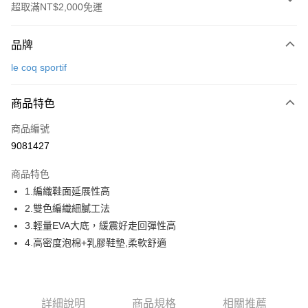
超取滿NT$2,000免運
付款方式
品牌
信用卡一次付款
le coq sportif
超商取貨付款
商品特色
LINE Pay
商品編號
Apple Pay
9081427
街口支付
商品特色
悠遊付
1.編織鞋面延展性高
大哥付你分期
2.雙色編織細膩工法
相關說明
3.輕量EVA大底，緩震好走回彈性高
【大哥付你分期使用說明】
4.高密度泡棉+乳膠鞋墊,柔軟舒適
AFTEE先享後付
1.本服務由台灣大哥大提供，台灣大哥大用戶可立即使用無須另外申請。
2.付款方式選擇「大哥付你分期」，訂單成立後會自動跳轉到大哥付的交易
相關說明
流程，驗證手機門號後，選擇欲分期的期數、繳款截止日，確認付款後即完
【關於「AFTEE先享後付」】
成交易。
ATM付款
AFTEE先享後付是「在收到商品之後才付款」的支付方式。 讓您購物簡單
3.實際核准額度、可分期數及費用金額請依後續交易確認頁面所載為準。
詳細說明
商品規格
相關推薦
便利好安心！