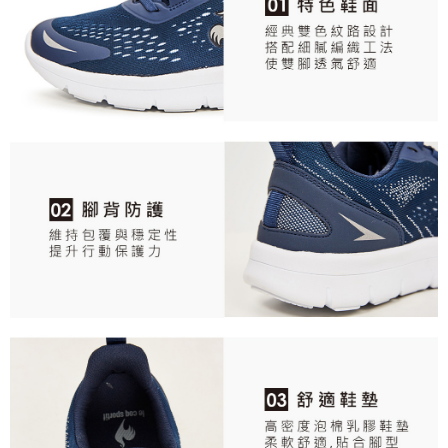
任。
每筆NT$80，滿NT$2,000(含以上)免運費
４．使用「AFTEE先享後付」時，將依據個別帳號之用戶狀況，依本公司即
時審查核予不同之上限額度；若仍有額度不足之情形，本公司將視審查結果
離島宅配
請求用戶進行身份認證。
每筆NT$280，滿NT$2,000(含以上)免運費
５．嚴禁一人註冊多個帳號或使用他人資訊註冊。若發現惡意使用之情形，
恩沛科技股份有限公司將有權停止該用戶之使用額度並採取法律行動。