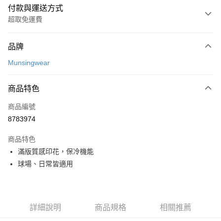
付款與運送方式
超取免運費
付款方式
品牌
信用卡一次付款
Munsingwear
超商取貨付款
商品特色
LINE Pay
商品編號
Apple Pay
8783974
街口支付
商品特色
悠遊付
滿版質感印花，保冷機能
大哥付你分期
球場、日常皆適用
相關說明
【大哥付你分期使用說明】
AFTEE先享後付
1.本服務由台灣大哥大提供，台灣大哥大用戶可立即使用無須另外申請。
2.付款方式選擇「大哥付你分期」，訂單成立後會自動跳轉到大哥付的交易
相關說明
詳細說明
商品規格
相關推薦
流程，驗證手機門號後，選擇欲分期的期數、繳款截止日，確認付款後即完
【關於「AFTEE先享後付」】
成交易。