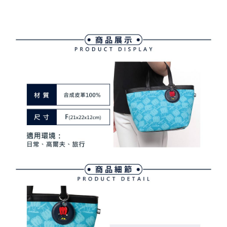
ATM付款
AFTEE先享後付是「在收到商品之後才付款」的支付方式。 讓您購物簡單
3.實際核准額度、可分期數及費用金額請依後續交易確認頁面所載為準。
便利好安心！
4.訂單成立30分鐘內，如未前往確認交易或遇審核未通過，訂單將自動取
１．簡單：不需註冊會員、不需綁卡、不需儲值。
運送方式
消。如遇「轉專審核」未通過狀況，表示未達大哥付你分期系統評分，恕無
２．便利：只要手機號碼，簡訊認證，即可結帳。
法說明評估內容。
３．安心：先確認商品／服務後，再付款。
全家取貨付款
【繳款方式說明】
1.分期款項不併入電信帳單，「大哥付你分期」於每月結算日後寄送繳費提
免運費
【「AFTEE先享後付」結帳流程】
醒簡訊。
１．於結帳方式選擇「AFTEE先享後付」後，將跳轉至「AFTEE先享後付」
2.透過簡訊連結打開帳單後，可選擇「超商條碼／台灣大直營門市／銀行轉
付款後全家取貨
結帳頁面，進行簡訊認證並確認金額後，即可完成結帳。
帳／街口支付／iPASS MONEY」等通路繳費。
２．訂單成立數日內，您將收到繳費通知簡訊。
免運費
３．收到繳費通知簡訊後14天內，點擊此簡訊中的連結，可透過四大超商／
【注意事項】
ATM／網路銀行／等多元方式進行付款，方視為交易完成。
萊爾富取貨付款
1.本服務係由「台灣大哥大股份有限公司」（以下簡稱本公司）所提供，讓
※ 請注意：結帳手續完成當下不需立刻繳費，但若您需要取消訂單，請聯絡
用戶於交易時，得透過本服務購買商品或服務，並由商店將買賣／分期付款
免運費
購買商品的店家。未經商家同意取消之訂單仍視為有效，需透過AFTEE先享
買賣價金債權讓與本公司後，依約使用本公司帳單繳交帳款。
後付繳納相關費用。
2.基於同意付款使用「大哥付你分期」之契約關係目的，商店將以您的個人
付款後萊爾富取貨
※ 交易是否成功請以「AFTEE先享後付 」之結帳頁面顯示為準，若有關於
資料（包含姓名、電話或地址）提供予台灣大哥大進項蒐集、處理及利用，
是否繳費成功／繳費後需取消欲退款等相關疑問，請聯繫「AFTEE先享後付
免運費
由本公司與您本人進行分期帳單所需資料之確認、核對及更正。
客戶支援中心」
https://netprotections.freshdesk.com/support/home
3.完整用戶服務條款，請詳閱以下連結：
https://oppay.tw/userRule
7-11取貨付款
【注意事項】
１．透過由恩沛科技股份有限公司提供之「AFTEE先享後付」服務完成之交
免運費
易，需依本服務之必要範圍內提供個人資料，並將交易相關給付款項請求債
權轉讓予恩沛科技股份有限公司。
付款後7-11取貨
２．關於個人資料處理事宜，請瀏覽以下網址：
免運費
https://aftee.tw/terms/#terms3