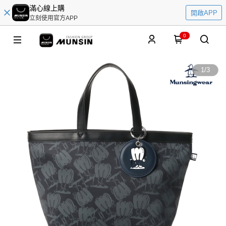
滿心線上購
開啟APP
立刻使用官方APP
0
1
/
3