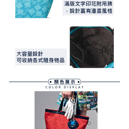
３．未成年的使用者請事先徵得法定代理人或監護人之同意方可使用
宅配
「AFTEE先享後付」，若未經同意申辦者引起之損失，本公司不負相關責
任。
免運費
４．使用「AFTEE先享後付」時，將依據個別帳號之用戶狀況，依本公司即
時審查核予不同之上限額度；若仍有額度不足之情形，本公司將視審查結果
離島宅配
請求用戶進行身份認證。
免運費
５．嚴禁一人註冊多個帳號或使用他人資訊註冊。若發現惡意使用之情形，
恩沛科技股份有限公司將有權停止該用戶之使用額度並採取法律行動。