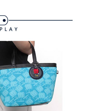
付／iPASS MONEY」等通路繳費。
家取貨
成立數日內，您將收到繳費通知簡訊。
費通知簡訊後14天內，點擊此簡訊中的連結，可透過四大超商
項】
網路銀行／等多元方式進行付款，方視為交易完成。
係由「台灣大哥大股份有限公司」（以下簡稱本公司）所提供，讓
：結帳手續完成當下不需立刻繳費，但若您需要取消訂單，請聯
貨付款
易時，得透過本服務購買商品或服務，並由商店將買賣／分期付
的店家。未經商家同意取消之訂單仍視為有效，需透過AFTEE
金債權讓與本公司後，依約使用本公司帳單繳交帳款。
繳納相關費用。
意付款使用「大哥付你分期」之契約關係目的，商店將以您的個人
否成功請以「AFTEE先享後付 」之結帳頁面顯示為準，若有關於
含姓名、電話或地址）提供予台灣大哥大進項蒐集、處理及利
功／繳費後需取消欲退款等相關疑問，請聯繫「AFTEE先享後
爾富取貨
公司與您本人進行分期帳單所需資料之確認、核對及更正。
援中心」
https://netprotections.freshdesk.com/support/home
戶服務條款，請詳閱以下連結：
https://oppay.tw/userRule
項】
付款
恩沛科技股份有限公司提供之「AFTEE先享後付」服務完成之
依本服務之必要範圍內提供個人資料，並將交易相關給付款項請
讓予恩沛科技股份有限公司。
個人資料處理事宜，請瀏覽以下網址：
1取貨
ee.tw/terms/#terms3
年的使用者請事先徵得法定代理人或監護人之同意方可使用
E先享後付」，若未經同意申辦者引起之損失，本公司不負相關責
AFTEE先享後付」時，將依據個別帳號之用戶狀況，依本公司
核予不同之上限額度；若仍有額度不足之情形，本公司將視審查
用戶進行身份認證。
一人註冊多個帳號或使用他人資訊註冊。若發現惡意使用之情
科技股份有限公司將有權停止該用戶之使用額度並採取法律行