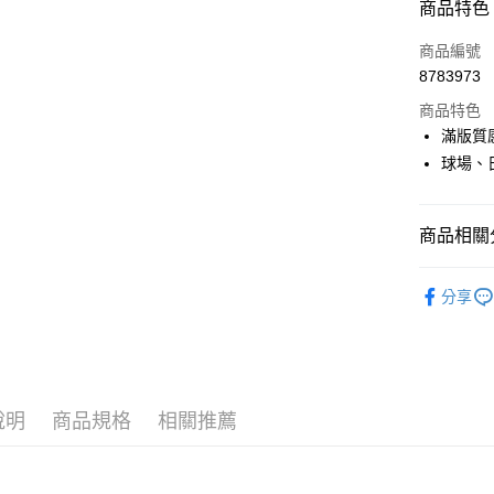
商品特色
LINE Pay
商品編號
Apple Pay
8783973
商品特色
街口支付
滿版質
悠遊付
球場、
大哥付你
相關說明
商品相關分
【大哥付
AFTEE先
1.本服務
💎 Munsin
2.付款方
相關說明
分享
流程，驗
【關於「A
▶配件
ATM付款
完成交易
AFTEE
3.實際核
便利好安
💎 Munsin
4.訂單成
１．簡單
品
防曬
消。如遇
２．便利
運送方式
無法說明
３．安心
💎 Munsin
說明
商品規格
相關推薦
【繳款方
女款服飾
全家取貨
1.分期款
【「AFT
醒簡訊。
免運費
１．於結帳
2.透過簡
付」結帳