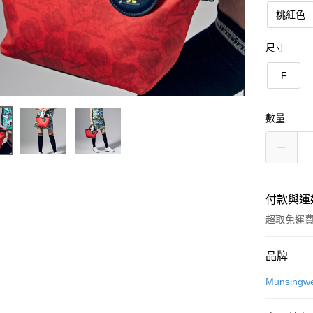
桃紅色
尺寸
F
數量
付款與運
超取免運
付款方式
品牌
信用卡一
Munsingw
超商取貨