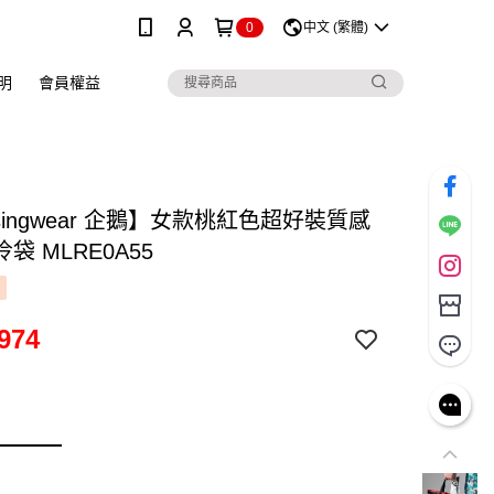
0
中文 (繁體)
明
會員權益
singwear 企鵝】女款桃紅色超好裝質感
袋 MLRE0A55
974