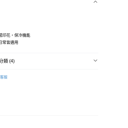
感印花，保冷機能
日常皆適用
分期
類 (4)
你分期使用說明】
享後付
由台灣大哥大提供，台灣大哥大用戶可立即使用無須另外申請。
gwear
高爾夫配件｜包、其他
式選擇「大哥付你分期」，訂單成立後會自動跳轉到大哥付的交易
客服
證手機門號後，選擇欲分期的期數、繳款截止日，確認付款後即
FTEE先享後付」】
◼️ 高爾夫裝備
多功能配件/包
。
先享後付是「在收到商品之後才付款」的支付方式。 讓您購物簡單
准額度、可分期數及費用金額請依後續交易確認頁面所載為準。
心！
gwear
🔥OUTLET特價商品專區5折起
配件類商
立30分鐘內，如未前往確認交易或遇審核未通過，訂單將自動取
：不需註冊會員、不需綁卡、不需儲值。
／其他
「轉專審核」未通過狀況，表示未達大哥付你分期系統評分，恕
：只要手機號碼，簡訊認證，即可結帳。
評估內容。
：先確認商品／服務後，再付款。
gwear
🔥OUTLET特價商品專區5折起
春夏款式
式說明】
付款
項不併入電信帳單，「大哥付你分期」於每月結算日後寄送繳費提
EE先享後付」結帳流程】
方式選擇「AFTEE先享後付」後，將跳轉至「AFTEE先享後
訊連結打開帳單後，可選擇「超商條碼／台灣大直營門市／銀行轉
頁面，進行簡訊認證並確認金額後，即可完成結帳。