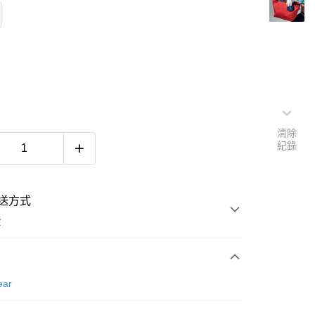
清除
紀錄
送方式
費
次付款
ear
付款