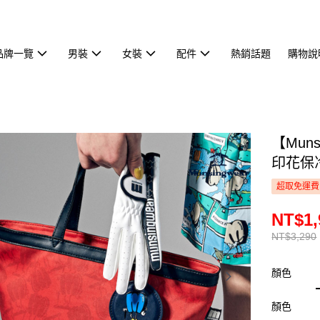
品牌一覽
男裝
女裝
配件
熱銷話題
購物說
【Mun
印花保冷
超取免運費
NT$1,
NT$3,290
顏色
顏色