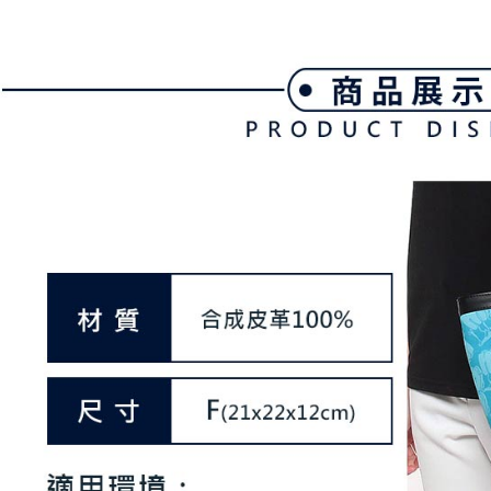
帳／街口支
付款後全
２．訂單
３．收到繳
免運費
【注意事
／ATM／
1.本服務
※ 請注意
萊爾富取
用戶於交
絡購買商品
款買賣價
先享後付
免運費
2.基於同
※ 交易是
資料（包
是否繳費成
付款後萊
用，由本
付客戶支
免運費
3.完整用
【注意事
7-11取貨
１．透過由
交易，需
免運費
求債權轉
２．關於
付款後7-1
https://aft
免運費
３．未成
「AFTE
宅配
任。
４．使用「
免運費
即時審查
結果請求
離島宅配
５．嚴禁
免運費
形，恩沛
動。