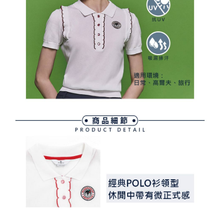
買賣價金債權讓與本公司後，依約使用本公司帳單繳交帳款。
後付繳納相關費用。
2.基於同意付款使用「大哥付你分期」之契約關係目的，商店將以您的個人
付款後萊爾富取貨
※ 交易是否成功請以「AFTEE先享後付 」之結帳頁面顯示為準，若有關於
資料（包含姓名、電話或地址）提供予台灣大哥大進項蒐集、處理及利用，
是否繳費成功／繳費後需取消欲退款等相關疑問，請聯繫「AFTEE先享後付
免運費
由本公司與您本人進行分期帳單所需資料之確認、核對及更正。
客戶支援中心」
https://netprotections.freshdesk.com/support/home
3.完整用戶服務條款，請詳閱以下連結：
https://oppay.tw/userRule
7-11取貨付款
【注意事項】
１．透過由恩沛科技股份有限公司提供之「AFTEE先享後付」服務完成之交
免運費
易，需依本服務之必要範圍內提供個人資料，並將交易相關給付款項請求債
權轉讓予恩沛科技股份有限公司。
付款後7-11取貨
２．關於個人資料處理事宜，請瀏覽以下網址：
免運費
https://aftee.tw/terms/#terms3
３．未成年的使用者請事先徵得法定代理人或監護人之同意方可使用
宅配
「AFTEE先享後付」，若未經同意申辦者引起之損失，本公司不負相關責
任。
免運費
４．使用「AFTEE先享後付」時，將依據個別帳號之用戶狀況，依本公司即
時審查核予不同之上限額度；若仍有額度不足之情形，本公司將視審查結果
離島宅配
請求用戶進行身份認證。
免運費
５．嚴禁一人註冊多個帳號或使用他人資訊註冊。若發現惡意使用之情形，
恩沛科技股份有限公司將有權停止該用戶之使用額度並採取法律行動。