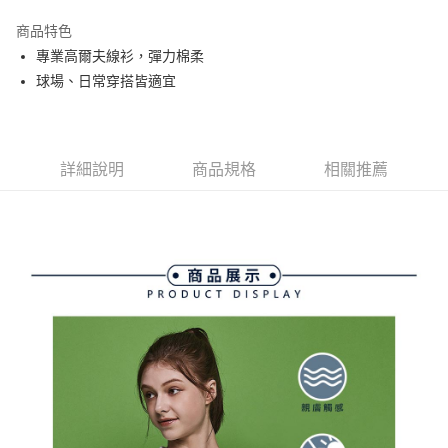
街口支付
商品特色
悠遊付
專業高爾夫線衫，彈力棉柔
大哥付你分期
球場、日常穿搭皆適宜
相關說明
【大哥付你分期使用說明】
AFTEE先享後付
1.本服務由台灣大哥大提供，台灣大哥大用戶可立即使用無須另外申請。
2.付款方式選擇「大哥付你分期」，訂單成立後會自動跳轉到大哥付的交易
相關說明
詳細說明
商品規格
相關推薦
流程，驗證手機門號後，選擇欲分期的期數、繳款截止日，確認付款後即完
【關於「AFTEE先享後付」】
成交易。
ATM付款
AFTEE先享後付是「在收到商品之後才付款」的支付方式。 讓您購物簡單
3.實際核准額度、可分期數及費用金額請依後續交易確認頁面所載為準。
便利好安心！
4.訂單成立30分鐘內，如未前往確認交易或遇審核未通過，訂單將自動取
１．簡單：不需註冊會員、不需綁卡、不需儲值。
運送方式
消。如遇「轉專審核」未通過狀況，表示未達大哥付你分期系統評分，恕無
２．便利：只要手機號碼，簡訊認證，即可結帳。
法說明評估內容。
３．安心：先確認商品／服務後，再付款。
全家取貨付款
【繳款方式說明】
1.分期款項不併入電信帳單，「大哥付你分期」於每月結算日後寄送繳費提
免運費
【「AFTEE先享後付」結帳流程】
醒簡訊。
１．於結帳方式選擇「AFTEE先享後付」後，將跳轉至「AFTEE先享後付」
2.透過簡訊連結打開帳單後，可選擇「超商條碼／台灣大直營門市／銀行轉
付款後全家取貨
結帳頁面，進行簡訊認證並確認金額後，即可完成結帳。
帳／街口支付／iPASS MONEY」等通路繳費。
２．訂單成立數日內，您將收到繳費通知簡訊。
免運費
３．收到繳費通知簡訊後14天內，點擊此簡訊中的連結，可透過四大超商／
【注意事項】
ATM／網路銀行／等多元方式進行付款，方視為交易完成。
萊爾富取貨付款
1.本服務係由「台灣大哥大股份有限公司」（以下簡稱本公司）所提供，讓
※ 請注意：結帳手續完成當下不需立刻繳費，但若您需要取消訂單，請聯絡
用戶於交易時，得透過本服務購買商品或服務，並由商店將買賣／分期付款
免運費
購買商品的店家。未經商家同意取消之訂單仍視為有效，需透過AFTEE先享