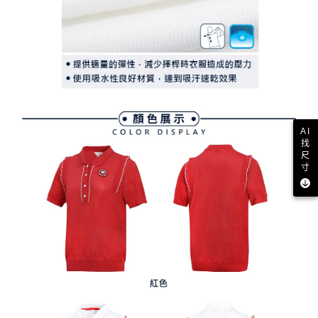
AI
找
尺
寸