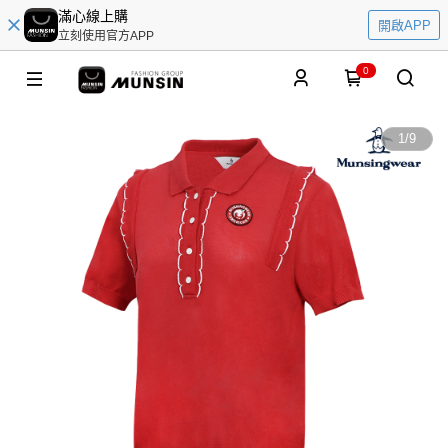
滿心線上購
開啟APP
立刻使用官方APP
0
1
/
9