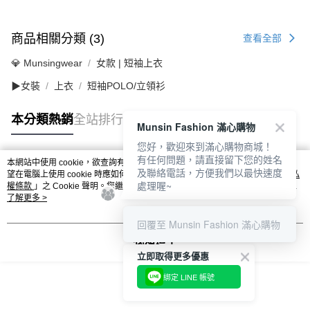
商品相關分類 (3)
查看全部
💎 Munsingwear
女款 | 短袖上衣
▶女裝
上衣
短袖POLO/立領衫
本分類熱銷
全站排行
Munsin Fashion 滿心購物
您好，歡迎來到滿心購物商城！
有任何問題，請直接留下您的姓名
本網站中使用 cookie，欲查詢有關本網站使用 cookie 方式之詳情，及若您不希
及聯絡電話，方便我們以最快速度
熱門標籤
望在電腦上使用 cookie 時應如何變更電腦的 cookie 設定，請參閱本網站「
隱私
處理喔~
權條款
」之 Cookie 聲明。您繼續使用本網站即表示您同意本公司得按本網站使
用條款之 Cookie 聲明使用 cookie。
了解更多 >
回覆至 Munsin Fashion 滿心購物
我知道了
立即取得更多優惠
綁定 LINE 帳號