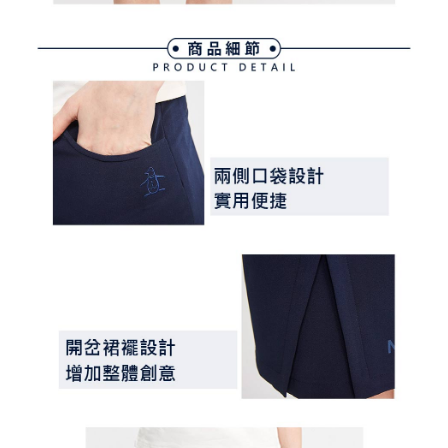
３．未成年的使用者請事先徵得法定代理人或監護人之同意方可使用
宅配
「AFTEE先享後付」，若未經同意申辦者引起之損失，本公司不負相關責
任。
免運費
４．使用「AFTEE先享後付」時，將依據個別帳號之用戶狀況，依本公司即
時審查核予不同之上限額度；若仍有額度不足之情形，本公司將視審查結果
離島宅配
請求用戶進行身份認證。
免運費
５．嚴禁一人註冊多個帳號或使用他人資訊註冊。若發現惡意使用之情形，
恩沛科技股份有限公司將有權停止該用戶之使用額度並採取法律行動。