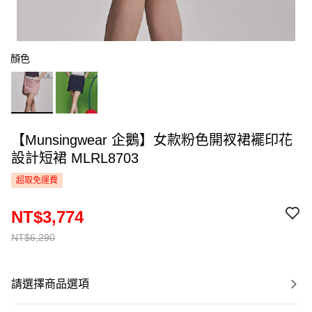
顏色
【Munsingwear 企鵝】女款粉色開衩裙襬印花
設計短裙 MLRL8703
超取免運費
NT$3,774
NT$6,290
請選擇商品選項