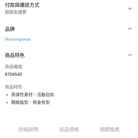
付款與運送方式
超取免運費
付款方式
品牌
信用卡一次付款
Munsingwear
超商取貨付款
商品特色
LINE Pay
商品編號
Apple Pay
8704540
街口支付
商品特色
悠遊付
高彈性素材，活動自如
大哥付你分期
精緻版型，修身有型
相關說明
【大哥付你分期使用說明】
AFTEE先享後付
1.本服務由台灣大哥大提供，台灣大哥大用戶可立即使用無須另外申請。
2.付款方式選擇「大哥付你分期」，訂單成立後會自動跳轉到大哥付的交易
相關說明
詳細說明
商品規格
相關推薦
流程，驗證手機門號後，選擇欲分期的期數、繳款截止日，確認付款後即完
【關於「AFTEE先享後付」】
成交易。