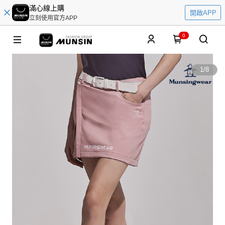
滿心線上購
開啟APP
立刻使用官方APP
0
1
/
8