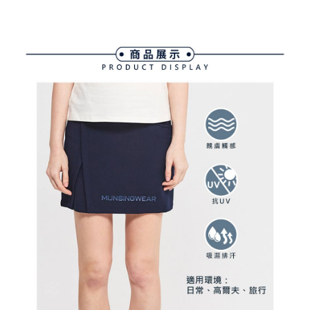
ATM付款
AFTEE先享後付是「在收到商品之後才付款」的支付方式。 讓您購物簡單
3.實際核准額度、可分期數及費用金額請依後續交易確認頁面所載為準。
便利好安心！
4.訂單成立30分鐘內，如未前往確認交易或遇審核未通過，訂單將自動取
１．簡單：不需註冊會員、不需綁卡、不需儲值。
運送方式
消。如遇「轉專審核」未通過狀況，表示未達大哥付你分期系統評分，恕無
２．便利：只要手機號碼，簡訊認證，即可結帳。
法說明評估內容。
３．安心：先確認商品／服務後，再付款。
全家取貨付款
【繳款方式說明】
1.分期款項不併入電信帳單，「大哥付你分期」於每月結算日後寄送繳費提
免運費
【「AFTEE先享後付」結帳流程】
醒簡訊。
１．於結帳方式選擇「AFTEE先享後付」後，將跳轉至「AFTEE先享後付」
2.透過簡訊連結打開帳單後，可選擇「超商條碼／台灣大直營門市／銀行轉
付款後全家取貨
結帳頁面，進行簡訊認證並確認金額後，即可完成結帳。
帳／街口支付／iPASS MONEY」等通路繳費。
２．訂單成立數日內，您將收到繳費通知簡訊。
免運費
３．收到繳費通知簡訊後14天內，點擊此簡訊中的連結，可透過四大超商／
【注意事項】
ATM／網路銀行／等多元方式進行付款，方視為交易完成。
萊爾富取貨付款
1.本服務係由「台灣大哥大股份有限公司」（以下簡稱本公司）所提供，讓
※ 請注意：結帳手續完成當下不需立刻繳費，但若您需要取消訂單，請聯絡
用戶於交易時，得透過本服務購買商品或服務，並由商店將買賣／分期付款
免運費
購買商品的店家。未經商家同意取消之訂單仍視為有效，需透過AFTEE先享
買賣價金債權讓與本公司後，依約使用本公司帳單繳交帳款。
後付繳納相關費用。
2.基於同意付款使用「大哥付你分期」之契約關係目的，商店將以您的個人
付款後萊爾富取貨
※ 交易是否成功請以「AFTEE先享後付 」之結帳頁面顯示為準，若有關於
資料（包含姓名、電話或地址）提供予台灣大哥大進項蒐集、處理及利用，
是否繳費成功／繳費後需取消欲退款等相關疑問，請聯繫「AFTEE先享後付
免運費
由本公司與您本人進行分期帳單所需資料之確認、核對及更正。
客戶支援中心」
https://netprotections.freshdesk.com/support/home
3.完整用戶服務條款，請詳閱以下連結：
https://oppay.tw/userRule
7-11取貨付款
【注意事項】
１．透過由恩沛科技股份有限公司提供之「AFTEE先享後付」服務完成之交
免運費
易，需依本服務之必要範圍內提供個人資料，並將交易相關給付款項請求債
權轉讓予恩沛科技股份有限公司。
付款後7-11取貨
２．關於個人資料處理事宜，請瀏覽以下網址：
免運費
https://aftee.tw/terms/#terms3