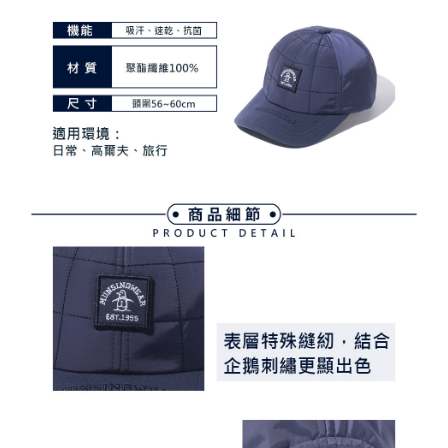
4.訂單成立30分鐘內，如未前往確認交易或遇審核未通過，訂單將自動取
１．簡單：不需註冊會員、不需綁卡、不需儲值。
運送方式
消。如遇「轉專審核」未通過狀況，表示未達大哥付你分期系統評分，恕無
２．便利：只要手機號碼，簡訊認證，即可結帳。
法說明評估內容。
３．安心：先確認商品／服務後，再付款。
全家取貨付款
【繳款方式說明】
1.分期款項不併入電信帳單，「大哥付你分期」於每月結算日後寄送繳費提
免運費
【「AFTEE先享後付」結帳流程】
醒簡訊。
１．於結帳方式選擇「AFTEE先享後付」後，將跳轉至「AFTEE先享後付」
2.透過簡訊連結打開帳單後，可選擇「超商條碼／台灣大直營門市／銀行轉
付款後全家取貨
結帳頁面，進行簡訊認證並確認金額後，即可完成結帳。
帳／街口支付／iPASS MONEY」等通路繳費。
２．訂單成立數日內，您將收到繳費通知簡訊。
免運費
３．收到繳費通知簡訊後14天內，點擊此簡訊中的連結，可透過四大超商／
【注意事項】
ATM／網路銀行／等多元方式進行付款，方視為交易完成。
萊爾富取貨付款
1.本服務係由「台灣大哥大股份有限公司」（以下簡稱本公司）所提供，讓
※ 請注意：結帳手續完成當下不需立刻繳費，但若您需要取消訂單，請聯絡
用戶於交易時，得透過本服務購買商品或服務，並由商店將買賣／分期付款
免運費
購買商品的店家。未經商家同意取消之訂單仍視為有效，需透過AFTEE先享
買賣價金債權讓與本公司後，依約使用本公司帳單繳交帳款。
後付繳納相關費用。
2.基於同意付款使用「大哥付你分期」之契約關係目的，商店將以您的個人
付款後萊爾富取貨
※ 交易是否成功請以「AFTEE先享後付 」之結帳頁面顯示為準，若有關於
資料（包含姓名、電話或地址）提供予台灣大哥大進項蒐集、處理及利用，
是否繳費成功／繳費後需取消欲退款等相關疑問，請聯繫「AFTEE先享後付
免運費
由本公司與您本人進行分期帳單所需資料之確認、核對及更正。
客戶支援中心」
https://netprotections.freshdesk.com/support/home
3.完整用戶服務條款，請詳閱以下連結：
https://oppay.tw/userRule
7-11取貨付款
【注意事項】
１．透過由恩沛科技股份有限公司提供之「AFTEE先享後付」服務完成之交
免運費
易，需依本服務之必要範圍內提供個人資料，並將交易相關給付款項請求債
權轉讓予恩沛科技股份有限公司。
付款後7-11取貨
２．關於個人資料處理事宜，請瀏覽以下網址：
免運費
https://aftee.tw/terms/#terms3
３．未成年的使用者請事先徵得法定代理人或監護人之同意方可使用
宅配
「AFTEE先享後付」，若未經同意申辦者引起之損失，本公司不負相關責