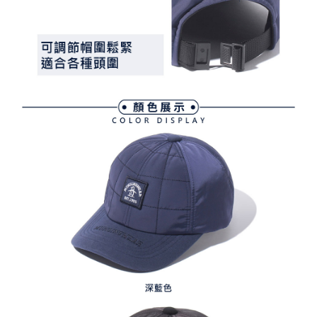
任。
免運費
４．使用「AFTEE先享後付」時，將依據個別帳號之用戶狀況，依本公司即
時審查核予不同之上限額度；若仍有額度不足之情形，本公司將視審查結果
離島宅配
請求用戶進行身份認證。
免運費
５．嚴禁一人註冊多個帳號或使用他人資訊註冊。若發現惡意使用之情形，
恩沛科技股份有限公司將有權停止該用戶之使用額度並採取法律行動。