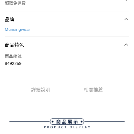
超取免運費
付款方式
品牌
信用卡一次付款
Munsingwear
超商取貨付款
商品特色
LINE Pay
商品編號
Apple Pay
8492259
街口支付
悠遊付
大哥付你分期
詳細說明
相關推薦
相關說明
【大哥付你分期使用說明】
AFTEE先享後付
1.本服務由台灣大哥大提供，台灣大哥大用戶可立即使用無須另外申請。
2.付款方式選擇「大哥付你分期」，訂單成立後會自動跳轉到大哥付的交易
相關說明
流程，驗證手機門號後，選擇欲分期的期數、繳款截止日，確認付款後即完
【關於「AFTEE先享後付」】
成交易。
ATM付款
AFTEE先享後付是「在收到商品之後才付款」的支付方式。 讓您購物簡單
3.實際核准額度、可分期數及費用金額請依後續交易確認頁面所載為準。
便利好安心！