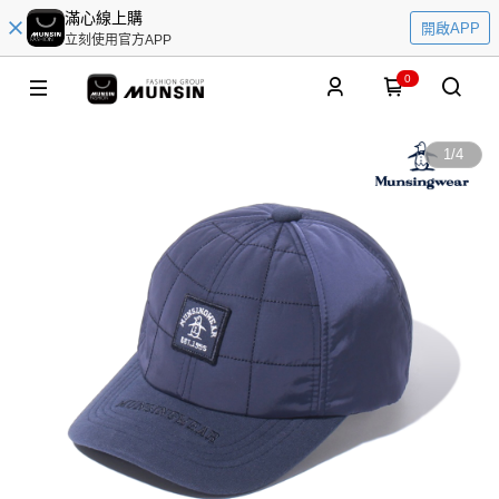
滿心線上購
開啟APP
立刻使用官方APP
0
1
/
4