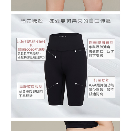
１．透過由恩沛科技股份有限公司提供之「AFTEE先享後付」服務完成之交
免運費
易，需依本服務之必要範圍內提供個人資料，並將交易相關給付款項請求債
權轉讓予恩沛科技股份有限公司。
付款後7-11取貨
２．關於個人資料處理事宜，請瀏覽以下網址：
免運費
https://aftee.tw/terms/#terms3
３．未成年的使用者請事先徵得法定代理人或監護人之同意方可使用
宅配
「AFTEE先享後付」，若未經同意申辦者引起之損失，本公司不負相關責
任。
免運費
４．使用「AFTEE先享後付」時，將依據個別帳號之用戶狀況，依本公司即
時審查核予不同之上限額度；若仍有額度不足之情形，本公司將視審查結果
離島宅配
請求用戶進行身份認證。
免運費
５．嚴禁一人註冊多個帳號或使用他人資訊註冊。若發現惡意使用之情形，
恩沛科技股份有限公司將有權停止該用戶之使用額度並採取法律行動。