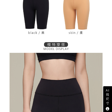
AI
找
尺
寸