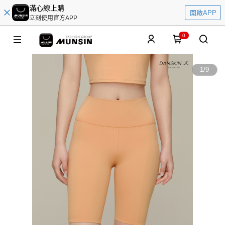
滿心線上購
開啟APP
立刻使用官方APP
0
1
/
9