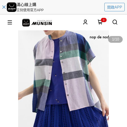
滿心線上購
開啟APP
立刻使用官方APP
0
1
/
10