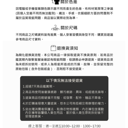
３．未成年的使用者請事先徵得法定代理人或監護人之同意方可使用
宅配
「AFTEE先享後付」，若未經同意申辦者引起之損失，本公司不負相關責
任。
免運費
４．使用「AFTEE先享後付」時，將依據個別帳號之用戶狀況，依本公司即
時審查核予不同之上限額度；若仍有額度不足之情形，本公司將視審查結果
離島宅配
請求用戶進行身份認證。
免運費
５．嚴禁一人註冊多個帳號或使用他人資訊註冊。若發現惡意使用之情形，
恩沛科技股份有限公司將有權停止該用戶之使用額度並採取法律行動。