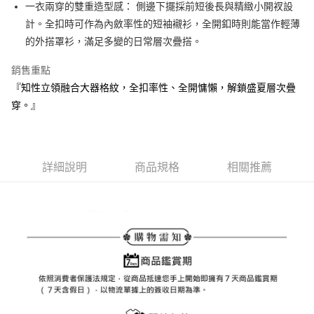
ATM付款
AFTEE先享後付是「在收到商品之後才付款」的支付方式。 讓您購物簡單
一衣兩穿的雙重造型感： 側邊下擺採前短後長與精緻小開衩設
3.實際核准額度、可分期數及費用金額請依後續交易確認頁面所載為準。
便利好安心！
計。全扣時可作為內斂率性的短袖襯衫，全開釦時則能當作輕薄
4.訂單成立30分鐘內，如未前往確認交易或遇審核未通過，訂單將自動取
１．簡單：不需註冊會員、不需綁卡、不需儲值。
運送方式
消。如遇「轉專審核」未通過狀況，表示未達大哥付你分期系統評分，恕無
的外搭罩衫，滿足多變的日常層次疊搭。
２．便利：只要手機號碼，簡訊認證，即可結帳。
法說明評估內容。
３．安心：先確認商品／服務後，再付款。
全家取貨付款
【繳款方式說明】
銷售重點
1.分期款項不併入電信帳單，「大哥付你分期」於每月結算日後寄送繳費提
免運費
【「AFTEE先享後付」結帳流程】
『知性立領融合大器格紋，全扣率性、全開慵懶，解鎖盛夏層次疊
醒簡訊。
１．於結帳方式選擇「AFTEE先享後付」後，將跳轉至「AFTEE先享後付」
2.透過簡訊連結打開帳單後，可選擇「超商條碼／台灣大直營門市／銀行轉
付款後全家取貨
穿。』
結帳頁面，進行簡訊認證並確認金額後，即可完成結帳。
帳／街口支付／iPASS MONEY」等通路繳費。
２．訂單成立數日內，您將收到繳費通知簡訊。
免運費
３．收到繳費通知簡訊後14天內，點擊此簡訊中的連結，可透過四大超商／
【注意事項】
ATM／網路銀行／等多元方式進行付款，方視為交易完成。
萊爾富取貨付款
1.本服務係由「台灣大哥大股份有限公司」（以下簡稱本公司）所提供，讓
※ 請注意：結帳手續完成當下不需立刻繳費，但若您需要取消訂單，請聯絡
用戶於交易時，得透過本服務購買商品或服務，並由商店將買賣／分期付款
詳細說明
商品規格
相關推薦
免運費
購買商品的店家。未經商家同意取消之訂單仍視為有效，需透過AFTEE先享
買賣價金債權讓與本公司後，依約使用本公司帳單繳交帳款。
後付繳納相關費用。
2.基於同意付款使用「大哥付你分期」之契約關係目的，商店將以您的個人
付款後萊爾富取貨
※ 交易是否成功請以「AFTEE先享後付 」之結帳頁面顯示為準，若有關於
資料（包含姓名、電話或地址）提供予台灣大哥大進項蒐集、處理及利用，
是否繳費成功／繳費後需取消欲退款等相關疑問，請聯繫「AFTEE先享後付
免運費
由本公司與您本人進行分期帳單所需資料之確認、核對及更正。
客戶支援中心」
https://netprotections.freshdesk.com/support/home
3.完整用戶服務條款，請詳閱以下連結：
https://oppay.tw/userRule
7-11取貨付款
【注意事項】
１．透過由恩沛科技股份有限公司提供之「AFTEE先享後付」服務完成之交
免運費
易，需依本服務之必要範圍內提供個人資料，並將交易相關給付款項請求債
權轉讓予恩沛科技股份有限公司。
付款後7-11取貨
２．關於個人資料處理事宜，請瀏覽以下網址：
免運費
https://aftee.tw/terms/#terms3