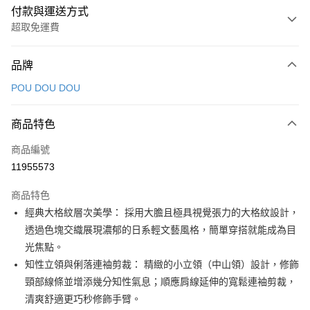
付款與運送方式
超取免運費
付款方式
品牌
信用卡一次付款
POU DOU DOU
超商取貨付款
商品特色
LINE Pay
商品編號
Apple Pay
11955573
街口支付
商品特色
悠遊付
經典大格紋層次美學： 採用大膽且極具視覺張力的大格紋設計，
大哥付你分期
透過色塊交織展現濃郁的日系輕文藝風格，簡單穿搭就能成為目
相關說明
光焦點。
【大哥付你分期使用說明】
知性立領與俐落連袖剪裁： 精緻的小立領（中山領）設計，修飾
AFTEE先享後付
1.本服務由台灣大哥大提供，台灣大哥大用戶可立即使用無須另外申請。
頸部線條並增添幾分知性氣息；順應肩線延伸的寬鬆連袖剪裁，
2.付款方式選擇「大哥付你分期」，訂單成立後會自動跳轉到大哥付的交易
相關說明
流程，驗證手機門號後，選擇欲分期的期數、繳款截止日，確認付款後即完
清爽舒適更巧秒修飾手臂。
【關於「AFTEE先享後付」】
成交易。