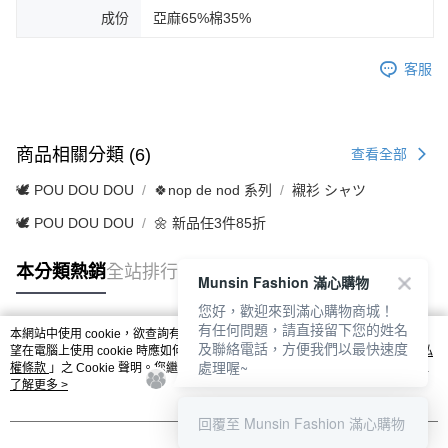
成份
亞麻65%棉35%
客服
商品相關分類 (6)
查看全部
🕊️ POU DOU DOU
🍀nop de nod 系列
襯衫 シャツ
🕊️ POU DOU DOU
🌼 新品任3件85折
本分類熱銷
全站排行
Munsin Fashion 滿心購物
您好，歡迎來到滿心購物商城！
有任何問題，請直接留下您的姓名
本網站中使用 cookie，欲查詢有關本網站使用 cookie 方式之詳情，及若您不希
及聯絡電話，方便我們以最快速度
熱門標籤
望在電腦上使用 cookie 時應如何變更電腦的 cookie 設定，請參閱本網站「
隱私
處理喔~
權條款
」之 Cookie 聲明。您繼續使用本網站即表示您同意本公司得按本網站使
用條款之 Cookie 聲明使用 cookie。
了解更多 >
回覆至 Munsin Fashion 滿心購物
我知道了