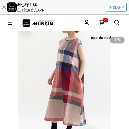
滿心線上購
開啟APP
立刻使用官方APP
0
1
/
8