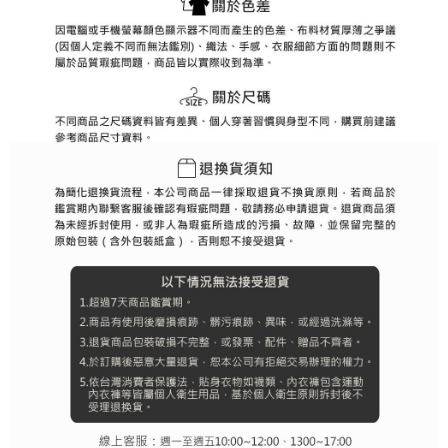
３．未成年的使用者請事先徵得法定代理人或監護人之同意方可使用
宅配
「AFTEE先享後付」，若未經同意申辦者引起之損失，本公司不負相關責
任。
免運費
４．使用「AFTEE先享後付」時，將依據個別帳號之用戶狀況，依本公司即
時審查核予不同之上限額度；若仍有額度不足之情形，本公司將視審查結果
離島宅配
請求用戶進行身份認證。
免運費
５．嚴禁一人註冊多個帳號或使用他人資訊註冊。若發現惡意使用之情形，
恩沛科技股份有限公司將有權停止該用戶之使用額度並採取法律行動。