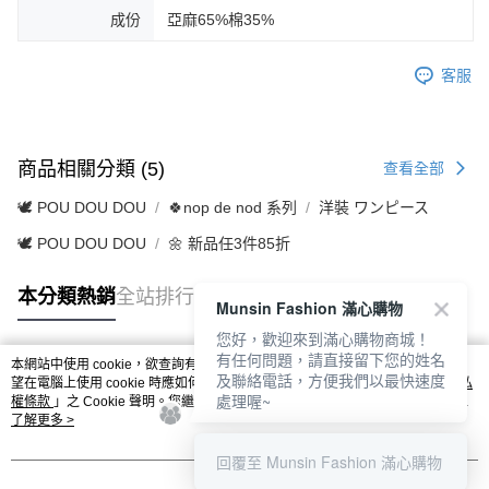
成份
亞麻65%棉35%
客服
商品相關分類 (5)
查看全部
🕊️ POU DOU DOU
🍀nop de nod 系列
洋裝 ワンピース
🕊️ POU DOU DOU
🌼 新品任3件85折
本分類熱銷
全站排行
Munsin Fashion 滿心購物
您好，歡迎來到滿心購物商城！
有任何問題，請直接留下您的姓名
本網站中使用 cookie，欲查詢有關本網站使用 cookie 方式之詳情，及若您不希
及聯絡電話，方便我們以最快速度
熱門標籤
望在電腦上使用 cookie 時應如何變更電腦的 cookie 設定，請參閱本網站「
隱私
處理喔~
權條款
」之 Cookie 聲明。您繼續使用本網站即表示您同意本公司得按本網站使
用條款之 Cookie 聲明使用 cookie。
了解更多 >
回覆至 Munsin Fashion 滿心購物
我知道了