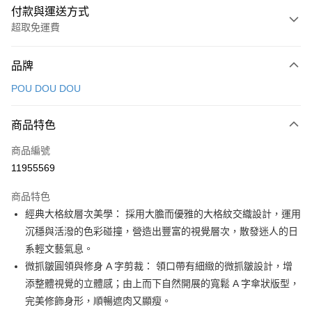
付款與運送方式
超取免運費
付款方式
品牌
信用卡一次付款
POU DOU DOU
超商取貨付款
商品特色
LINE Pay
商品編號
Apple Pay
11955569
街口支付
商品特色
悠遊付
經典大格紋層次美學： 採用大膽而優雅的大格紋交織設計，運用
大哥付你分期
沉穩與活潑的色彩碰撞，營造出豐富的視覺層次，散發迷人的日
相關說明
系輕文藝氣息。
【大哥付你分期使用說明】
微抓皺圓領與修身 A 字剪裁： 領口帶有細緻的微抓皺設計，增
AFTEE先享後付
1.本服務由台灣大哥大提供，台灣大哥大用戶可立即使用無須另外申請。
添整體視覺的立體感；由上而下自然開展的寬鬆 A 字傘狀版型，
2.付款方式選擇「大哥付你分期」，訂單成立後會自動跳轉到大哥付的交易
相關說明
流程，驗證手機門號後，選擇欲分期的期數、繳款截止日，確認付款後即完
完美修飾身形，順暢遮肉又顯瘦。
【關於「AFTEE先享後付」】
成交易。