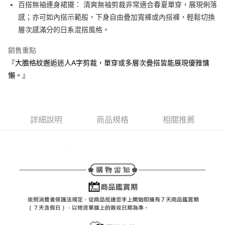
ATM付款
AFTEE先享後付是「在收到商品之後才付款」的支付方式。 讓您購物簡單
百搭無袖連身裙擺： 清爽無袖剪裁非常適合春夏單穿，展現俐落
3.實際核准額度、可分期數及費用金額請依後續交易確認頁面所載為準。
便利好安心！
感；亦可如內搭示範般，下身自由疊加寬褲或內搭褲，輕鬆切換
4.訂單成立30分鐘內，如未前往確認交易或遇審核未通過，訂單將自動取
１．簡單：不需註冊會員、不需綁卡、不需儲值。
運送方式
消。如遇「轉專審核」未通過狀況，表示未達大哥付你分期系統評分，恕無
層次感滿分的日系混搭風格。
２．便利：只要手機號碼，簡訊認證，即可結帳。
法說明評估內容。
３．安心：先確認商品／服務後，再付款。
全家取貨付款
【繳款方式說明】
銷售重點
1.分期款項不併入電信帳單，「大哥付你分期」於每月結算日後寄送繳費提
免運費
【「AFTEE先享後付」結帳流程】
『大膽格紋邂逅迷人A字剪裁，單穿或多層次疊搭皆能展現優雅慵
醒簡訊。
１．於結帳方式選擇「AFTEE先享後付」後，將跳轉至「AFTEE先享後付」
2.透過簡訊連結打開帳單後，可選擇「超商條碼／台灣大直營門市／銀行轉
付款後全家取貨
懶。』
結帳頁面，進行簡訊認證並確認金額後，即可完成結帳。
帳／街口支付／iPASS MONEY」等通路繳費。
２．訂單成立數日內，您將收到繳費通知簡訊。
免運費
３．收到繳費通知簡訊後14天內，點擊此簡訊中的連結，可透過四大超商／
【注意事項】
ATM／網路銀行／等多元方式進行付款，方視為交易完成。
萊爾富取貨付款
1.本服務係由「台灣大哥大股份有限公司」（以下簡稱本公司）所提供，讓
※ 請注意：結帳手續完成當下不需立刻繳費，但若您需要取消訂單，請聯絡
用戶於交易時，得透過本服務購買商品或服務，並由商店將買賣／分期付款
詳細說明
商品規格
相關推薦
免運費
購買商品的店家。未經商家同意取消之訂單仍視為有效，需透過AFTEE先享
買賣價金債權讓與本公司後，依約使用本公司帳單繳交帳款。
後付繳納相關費用。
2.基於同意付款使用「大哥付你分期」之契約關係目的，商店將以您的個人
付款後萊爾富取貨
※ 交易是否成功請以「AFTEE先享後付 」之結帳頁面顯示為準，若有關於
資料（包含姓名、電話或地址）提供予台灣大哥大進項蒐集、處理及利用，
是否繳費成功／繳費後需取消欲退款等相關疑問，請聯繫「AFTEE先享後付
免運費
由本公司與您本人進行分期帳單所需資料之確認、核對及更正。
客戶支援中心」
https://netprotections.freshdesk.com/support/home
3.完整用戶服務條款，請詳閱以下連結：
https://oppay.tw/userRule
7-11取貨付款
【注意事項】
１．透過由恩沛科技股份有限公司提供之「AFTEE先享後付」服務完成之交
免運費
易，需依本服務之必要範圍內提供個人資料，並將交易相關給付款項請求債
權轉讓予恩沛科技股份有限公司。
付款後7-11取貨
２．關於個人資料處理事宜，請瀏覽以下網址：
免運費
https://aftee.tw/terms/#terms3