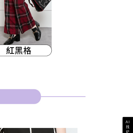
AI
找
尺