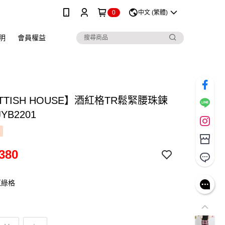
0
中文 (繁體)
明
會員權益
TTISH HOUSE】酒紅格TR鬆緊腰珠鍊
YB2201
380
紅綠格