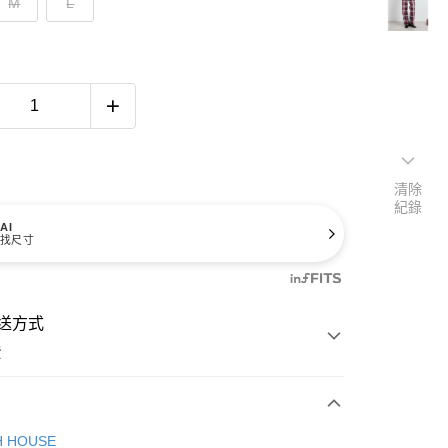
M
L
清除
紀錄
AI
找尺寸
送方式
費
次付款
H HOUSE