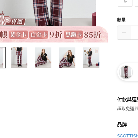
S
數量
付款與運
超取免運
付款方式
品牌
信用卡一
SCOTTIS