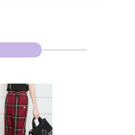
費通知簡訊後14天內，點擊此簡訊中的連結，可透過四大超商
網路銀行／等多元方式進行付款，方視為交易完成。
：結帳手續完成當下不需立刻繳費，但若您需要取消訂單，請聯
貨付款
的店家。未經商家同意取消之訂單仍視為有效，需透過AFTEE
繳納相關費用。
否成功請以「AFTEE先享後付 」之結帳頁面顯示為準，若有關於
功／繳費後需取消欲退款等相關疑問，請聯繫「AFTEE先享後
爾富取貨
援中心」
https://netprotections.freshdesk.com/support/home
項】
付款
恩沛科技股份有限公司提供之「AFTEE先享後付」服務完成之
依本服務之必要範圍內提供個人資料，並將交易相關給付款項請
讓予恩沛科技股份有限公司。
個人資料處理事宜，請瀏覽以下網址：
1取貨
ee.tw/terms/#terms3
年的使用者請事先徵得法定代理人或監護人之同意方可使用
E先享後付」，若未經同意申辦者引起之損失，本公司不負相關責
AFTEE先享後付」時，將依據個別帳號之用戶狀況，依本公司
核予不同之上限額度；若仍有額度不足之情形，本公司將視審查
用戶進行身份認證。
一人註冊多個帳號或使用他人資訊註冊。若發現惡意使用之情
科技股份有限公司將有權停止該用戶之使用額度並採取法律行