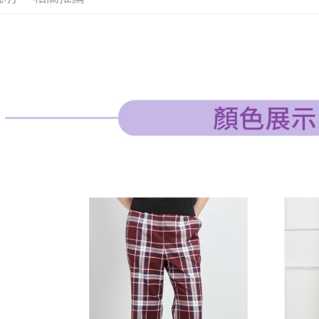
３．收到繳
免運費
／ATM／
※ 請注意
萊爾富取
絡購買商品
先享後付
免運費
※ 交易是
是否繳費成
付款後萊
付客戶支
免運費
【注意事
7-11取貨
１．透過由
交易，需
免運費
求債權轉
２．關於
付款後7-1
https://aft
免運費
３．未成
「AFTE
宅配
任。
４．使用「
免運費
即時審查
結果請求
離島宅配
５．嚴禁
免運費
形，恩沛
動。