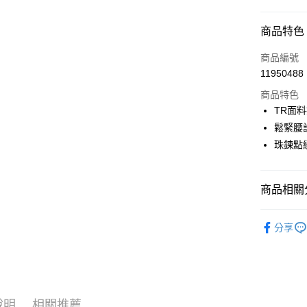
超商取貨
商品特色
LINE Pay
商品編號
Apple Pay
11950488
商品特色
街口支付
TR面
悠遊付
鬆緊腰
珠鍊點
AFTEE先
相關說明
【關於「A
ATM付款
商品相關分
AFTEE
便利好安
１．簡單
🎀 SCOTT
２．便利
分享
運送方式
▶女裝
３．安心
全家取貨
🎀 SCOTT
【「AFT
免運費
１．於結帳
🎀 SCOTT
付」結帳
付款後全
２．訂單
說明
相關推薦
🍁2026