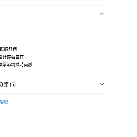
付款
料挺版舒適，
設計穿著自在，
綴增添精緻時尚感
享後付
FTEE先享後付」】
類 (5)
先享後付是「在收到商品之後才付款」的支付方式。 讓您購物簡單
心！
：不需註冊會員、不需綁卡、不需儲值。
ISH HOUSE
下著｜褲裝
：只要手機號碼，簡訊認證，即可結帳。
客服
：先確認商品／服務後，再付款。
褲裝
長褲
付款
ISH HOUSE
🌸 本季格色・繽紛登場
EE先享後付」結帳流程】
方式選擇「AFTEE先享後付」後，將跳轉至「AFTEE先享後
ISH HOUSE
🍂26秋冬新品登場
頁面，進行簡訊認證並確認金額後，即可完成結帳。
家取貨
成立數日內，您將收到繳費通知簡訊。
秋上市
🎀SCOTTISH HOUSE