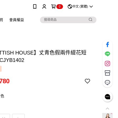
0
中文 (繁體)
明
會員權益
TTISH HOUSE】丈青色假兩件緹花短
JYB1402
780
青色