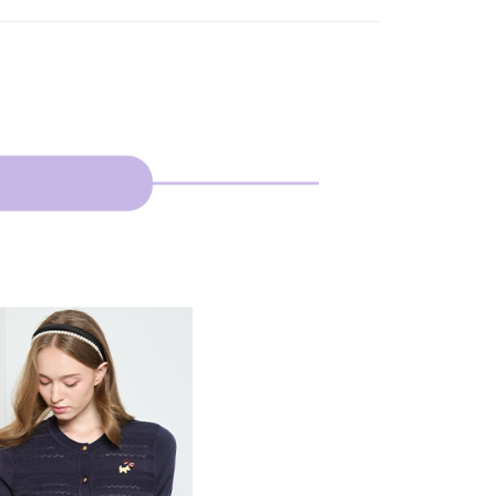
費通知簡訊後14天內，點擊此簡訊中的連結，可透過四大超商
網路銀行／等多元方式進行付款，方視為交易完成。
：結帳手續完成當下不需立刻繳費，但若您需要取消訂單，請聯
貨付款
的店家。未經商家同意取消之訂單仍視為有效，需透過AFTEE
繳納相關費用。
否成功請以「AFTEE先享後付 」之結帳頁面顯示為準，若有關於
功／繳費後需取消欲退款等相關疑問，請聯繫「AFTEE先享後
爾富取貨
援中心」
https://netprotections.freshdesk.com/support/home
項】
付款
恩沛科技股份有限公司提供之「AFTEE先享後付」服務完成之
依本服務之必要範圍內提供個人資料，並將交易相關給付款項請
讓予恩沛科技股份有限公司。
個人資料處理事宜，請瀏覽以下網址：
1取貨
ee.tw/terms/#terms3
年的使用者請事先徵得法定代理人或監護人之同意方可使用
E先享後付」，若未經同意申辦者引起之損失，本公司不負相關責
AFTEE先享後付」時，將依據個別帳號之用戶狀況，依本公司
核予不同之上限額度；若仍有額度不足之情形，本公司將視審查
用戶進行身份認證。
一人註冊多個帳號或使用他人資訊註冊。若發現惡意使用之情
科技股份有限公司將有權停止該用戶之使用額度並採取法律行