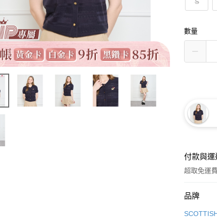
S
數量
付款與運
超取免運
付款方式
品牌
信用卡一
SCOTTIS