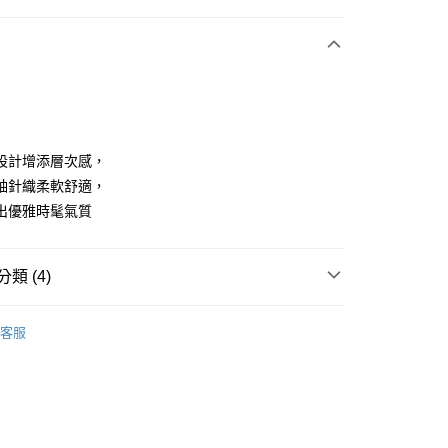
付款
設計增添層次感，
袖針織柔軟舒適，
出優雅時髦氣質
享後付
FTEE先享後付」】
類 (4)
先享後付是「在收到商品之後才付款」的支付方式。 讓您購物簡單
心！
：不需註冊會員、不需綁卡、不需儲值。
ISH HOUSE
上衣｜針織
：只要手機號碼，簡訊認證，即可結帳。
客服
：先確認商品／服務後，再付款。
上衣
針織衫/毛衣
付款
ISH HOUSE
🍂26秋冬新品登場
EE先享後付」結帳流程】
方式選擇「AFTEE先享後付」後，將跳轉至「AFTEE先享後
秋上市
🎀SCOTTISH HOUSE
頁面，進行簡訊認證並確認金額後，即可完成結帳。
家取貨
成立數日內，您將收到繳費通知簡訊。