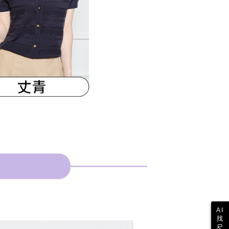
AI
找
尺