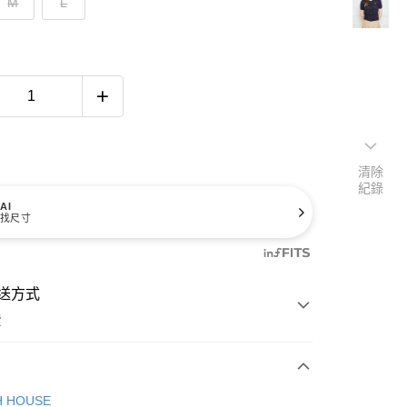
M
L
清除
紀錄
AI
找尺寸
送方式
費
次付款
H HOUSE