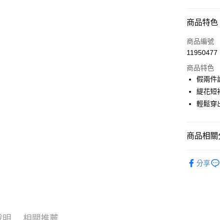
超商取貨
商品特色
LINE Pay
商品編號
Apple Pay
11950477
商品特色
街口支付
假兩件
悠遊付
緹花短
輕鬆穿
AFTEE先
相關說明
【關於「A
ATM付款
商品相關分
AFTEE
便利好安
１．簡單
🎀 SCOTT
２．便利
分享
運送方式
▶女裝
３．安心
全家取貨
🎀 SCOTT
【「AFT
免運費
１．於結帳
🍁2026
付」結帳
付款後全
２．訂單
說明
相關推薦