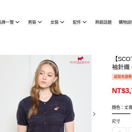
品牌一覽
男裝
女裝
配件
熱銷話題
購物說
【SCO
袖針織 C
超取免運費
NT$3,
顏色：丈
尺寸