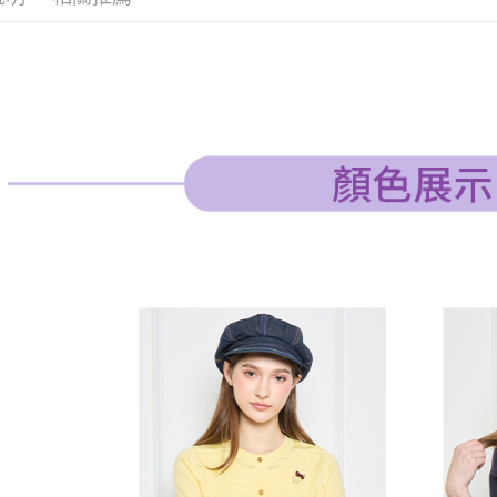
３．收到繳
免運費
／ATM／
※ 請注意
萊爾富取
絡購買商品
先享後付
免運費
※ 交易是
是否繳費成
付款後萊
付客戶支
免運費
【注意事
7-11取貨
１．透過由
交易，需
免運費
求債權轉
２．關於
付款後7-1
https://aft
免運費
３．未成
「AFTE
宅配
任。
４．使用「
免運費
即時審查
結果請求
離島宅配
５．嚴禁
免運費
形，恩沛
動。