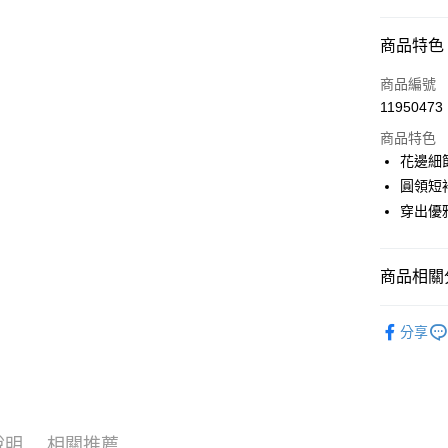
超商取貨
商品特色
LINE Pay
商品編號
Apple Pay
11950473
商品特色
街口支付
花邊細
悠遊付
圓領短
穿出優
AFTEE先
相關說明
【關於「A
ATM付款
商品相關分
AFTEE
便利好安
１．簡單
▶女裝
２．便利
分享
運送方式
🎀 SCOTT
３．安心
全家取貨
🍁2026
【「AFT
免運費
１．於結帳
付」結帳
付款後全
２．訂單
說明
相關推薦