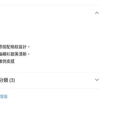
付款
節搭配格紋設計，
袖襯衫甜美清新，
雅俏皮感
享後付
FTEE先享後付」】
類 (3)
先享後付是「在收到商品之後才付款」的支付方式。 讓您購物簡單
心！
：不需註冊會員、不需綁卡、不需儲值。
上衣
襯衫
：只要手機號碼，簡訊認證，即可結帳。
客服
ISH HOUSE
：先確認商品／服務後，再付款。
🍂26秋冬新品登場
付款
秋上市
🎀SCOTTISH HOUSE
EE先享後付」結帳流程】
方式選擇「AFTEE先享後付」後，將跳轉至「AFTEE先享後
頁面，進行簡訊認證並確認金額後，即可完成結帳。
家取貨
成立數日內，您將收到繳費通知簡訊。