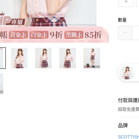
S
數量
付款與運
超取免運
付款方式
品牌
信用卡一
SCOTTIS