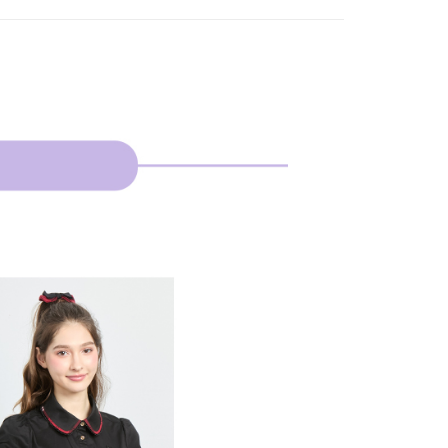
費通知簡訊後14天內，點擊此簡訊中的連結，可透過四大超商
網路銀行／等多元方式進行付款，方視為交易完成。
：結帳手續完成當下不需立刻繳費，但若您需要取消訂單，請聯
貨付款
的店家。未經商家同意取消之訂單仍視為有效，需透過AFTEE
繳納相關費用。
否成功請以「AFTEE先享後付 」之結帳頁面顯示為準，若有關於
功／繳費後需取消欲退款等相關疑問，請聯繫「AFTEE先享後
爾富取貨
援中心」
https://netprotections.freshdesk.com/support/home
項】
付款
恩沛科技股份有限公司提供之「AFTEE先享後付」服務完成之
依本服務之必要範圍內提供個人資料，並將交易相關給付款項請
讓予恩沛科技股份有限公司。
個人資料處理事宜，請瀏覽以下網址：
1取貨
ee.tw/terms/#terms3
年的使用者請事先徵得法定代理人或監護人之同意方可使用
E先享後付」，若未經同意申辦者引起之損失，本公司不負相關責
AFTEE先享後付」時，將依據個別帳號之用戶狀況，依本公司
核予不同之上限額度；若仍有額度不足之情形，本公司將視審查
用戶進行身份認證。
一人註冊多個帳號或使用他人資訊註冊。若發現惡意使用之情
科技股份有限公司將有權停止該用戶之使用額度並採取法律行