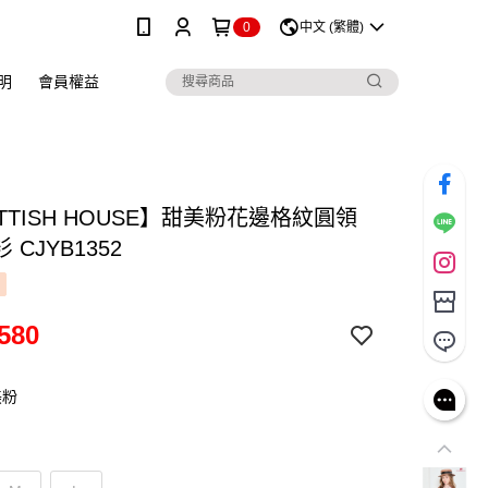
0
中文 (繁體)
明
會員權益
TTISH HOUSE】甜美粉花邊格紋圓領
 CJYB1352
580
美粉