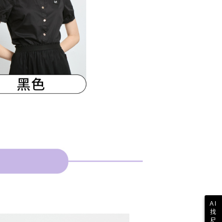
AI
找
尺