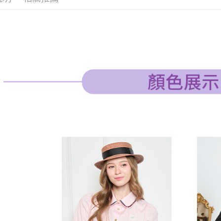
３．收到繳
免運費
／ATM／
※ 請注意
萊爾富取
絡購買商品
先享後付
免運費
※ 交易是
是否繳費成
付款後萊
付客戶支
免運費
【注意事
7-11取貨
１．透過由
交易，需
免運費
求債權轉
２．關於
付款後7-1
https://aft
免運費
３．未成
「AFTE
宅配
任。
４．使用「
免運費
即時審查
結果請求
離島宅配
５．嚴禁
免運費
形，恩沛
動。