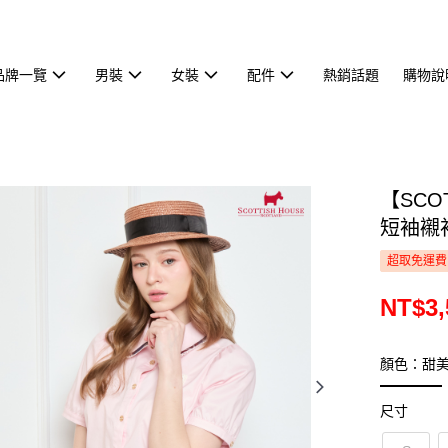
品牌一覽
男裝
女裝
配件
熱銷話題
購物說
【SCO
短袖襯衫
超取免運費
NT$3,
顏色：甜
尺寸