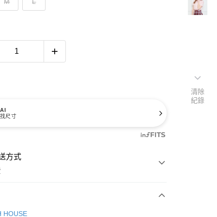
M
L
清除
紀錄
AI
找尺寸
送方式
費
次付款
H HOUSE