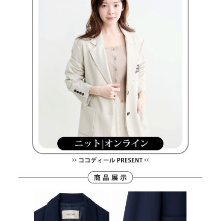
３．未成年的使用者請事先徵得法定代理人或監護人之同意方可使用
宅配
「AFTEE先享後付」，若未經同意申辦者引起之損失，本公司不負相關責
任。
免運費
４．使用「AFTEE先享後付」時，將依據個別帳號之用戶狀況，依本公司即
時審查核予不同之上限額度；若仍有額度不足之情形，本公司將視審查結果
離島宅配
請求用戶進行身份認證。
免運費
５．嚴禁一人註冊多個帳號或使用他人資訊註冊。若發現惡意使用之情形，
恩沛科技股份有限公司將有權停止該用戶之使用額度並採取法律行動。