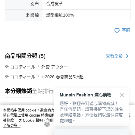
別布
合成皮革
刺繡線
聚酯纖維100%
客服
商品相關分類 (5)
查看全部
🌹 ココディール
外套 アウター
🌹 ココディール
✨2026 春夏商品5折起
本分類熱銷
全站排行
Munsin Fashion 滿心購物
您好，歡迎來到滿心購物商城！
有任何問題，請直接留下您的姓名
本網站中使用 cookie，欲查詢有關本網站使用 cookie 方式之詳情，及若您不希
及聯絡電話，方便我們以最快速度
熱門標籤
望在電腦上使用 cookie 時應如何變更電腦的 cookie 設定，請參閱本網站「
隱私
處理喔~
權條款
」之 Cookie 聲明。您繼續使用本網站即表示您同意本公司得按本網站使
用條款之 Cookie 聲明使用 cookie。
了解更多 >