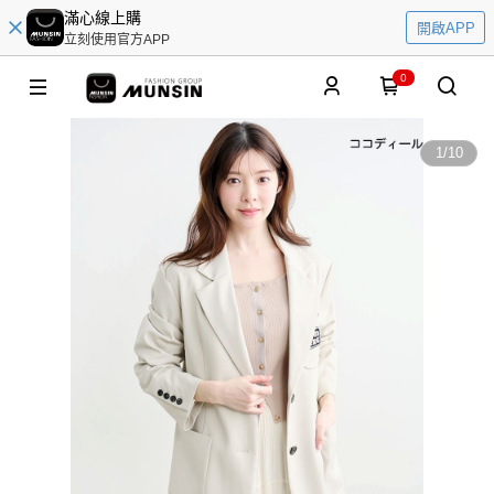
滿心線上購
開啟APP
立刻使用官方APP
0
1
/
10