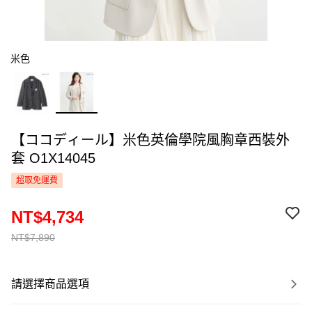
米色
【ココディール】米色英倫學院風胸章西裝外
套 O1X14045
超取免運費
NT$4,734
NT$7,890
請選擇商品選項