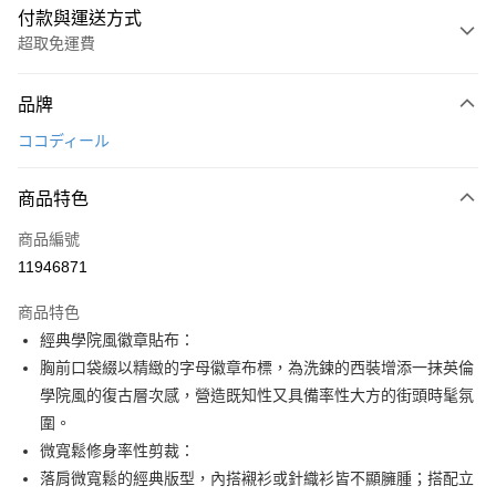
付款與運送方式
超取免運費
付款方式
品牌
信用卡一次付款
ココディール
超商取貨付款
商品特色
LINE Pay
商品編號
Apple Pay
11946871
街口支付
商品特色
悠遊付
經典學院風徽章貼布：
大哥付你分期
胸前口袋綴以精緻的字母徽章布標，為洗鍊的西裝增添一抹英倫
相關說明
學院風的復古層次感，營造既知性又具備率性大方的街頭時髦氛
【大哥付你分期使用說明】
圍。
AFTEE先享後付
1.本服務由台灣大哥大提供，台灣大哥大用戶可立即使用無須另外申請。
微寬鬆修身率性剪裁：
2.付款方式選擇「大哥付你分期」，訂單成立後會自動跳轉到大哥付的交易
相關說明
流程，驗證手機門號後，選擇欲分期的期數、繳款截止日，確認付款後即完
落肩微寬鬆的經典版型，內搭襯衫或針織衫皆不顯臃腫；搭配立
【關於「AFTEE先享後付」】
成交易。