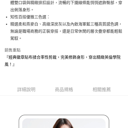
ATM付款
AFTEE先享後付是「在收到商品之後才付款」的支付方式。 讓您購物簡單
體雙口袋與精緻排扣設計，流暢的下擺線條能悄悄遮飾臀部，穿
3.實際核准額度、可分期數及費用金額請依後續交易確認頁面所載為準。
便利好安心！
出俐落身形。
4.訂單成立30分鐘內，如未前往確認交易或遇審核未通過，訂單將自動取
１．簡單：不需註冊會員、不需綁卡、不需儲值。
運送方式
消。如遇「轉專審核」未通過狀況，表示未達大哥付你分期系統評分，恕無
知性百搭優雅三色選：
２．便利：只要手機號碼，簡訊認證，即可結帳。
法說明評估內容。
３．安心：先確認商品／服務後，再付款。
精選柔和燕麥白、高級深炭灰以及內斂海軍藍三種高質感色調，
全家取貨付款
【繳款方式說明】
1.分期款項不併入電信帳單，「大哥付你分期」於每月結算日後寄送繳費提
無論是職場商務的正裝穿搭，還是日常休閒的層次疊穿都能輕鬆
免運費
【「AFTEE先享後付」結帳流程】
醒簡訊。
１．於結帳方式選擇「AFTEE先享後付」後，將跳轉至「AFTEE先享後付」
駕馭。
2.透過簡訊連結打開帳單後，可選擇「超商條碼／台灣大直營門市／銀行轉
付款後全家取貨
結帳頁面，進行簡訊認證並確認金額後，即可完成結帳。
帳／街口支付／iPASS MONEY」等通路繳費。
２．訂單成立數日內，您將收到繳費通知簡訊。
銷售重點
免運費
３．收到繳費通知簡訊後14天內，點擊此簡訊中的連結，可透過四大超商／
【注意事項】
『經典徽章貼布揉合率性剪裁，完美修飾身形，穿出精緻英倫學院
ATM／網路銀行／等多元方式進行付款，方視為交易完成。
萊爾富取貨付款
1.本服務係由「台灣大哥大股份有限公司」（以下簡稱本公司）所提供，讓
※ 請注意：結帳手續完成當下不需立刻繳費，但若您需要取消訂單，請聯絡
風！』
用戶於交易時，得透過本服務購買商品或服務，並由商店將買賣／分期付款
免運費
購買商品的店家。未經商家同意取消之訂單仍視為有效，需透過AFTEE先享
買賣價金債權讓與本公司後，依約使用本公司帳單繳交帳款。
後付繳納相關費用。
2.基於同意付款使用「大哥付你分期」之契約關係目的，商店將以您的個人
付款後萊爾富取貨
※ 交易是否成功請以「AFTEE先享後付 」之結帳頁面顯示為準，若有關於
資料（包含姓名、電話或地址）提供予台灣大哥大進項蒐集、處理及利用，
是否繳費成功／繳費後需取消欲退款等相關疑問，請聯繫「AFTEE先享後付
免運費
由本公司與您本人進行分期帳單所需資料之確認、核對及更正。
詳細說明
商品規格
相關推薦
客戶支援中心」
https://netprotections.freshdesk.com/support/home
3.完整用戶服務條款，請詳閱以下連結：
https://oppay.tw/userRule
7-11取貨付款
【注意事項】
１．透過由恩沛科技股份有限公司提供之「AFTEE先享後付」服務完成之交
免運費
易，需依本服務之必要範圍內提供個人資料，並將交易相關給付款項請求債
權轉讓予恩沛科技股份有限公司。
付款後7-11取貨
２．關於個人資料處理事宜，請瀏覽以下網址：
免運費
https://aftee.tw/terms/#terms3