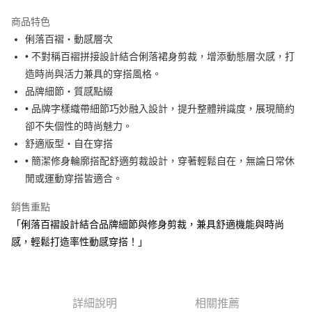
街口支付
商品特色
悠遊付
俐落百褶・動感層次
大哥付你分期
• 不對稱百褶拼接設計結合俐落裙身剪裁，增添動態層次感，打
相關說明
造時尚與活力兼具的穿搭風格。
【大哥付你分期使用說明】
品牌細節・質感點綴
AFTEE先享後付
1.本服務由台灣大哥大提供，台灣大哥大用戶可立即使用無須另外申請。
• 品牌字樣織帶細節巧妙融入設計，提升整體辨識度，展現簡約
2.付款方式選擇「大哥付你分期」，訂單成立後會自動跳轉到大哥付的交易
相關說明
流程，驗證手機門號後，選擇欲分期的期數、繳款截止日，確認付款後即完
卻不失個性的時尚魅力。
【關於「AFTEE先享後付」】
成交易。
ATM付款
AFTEE先享後付是「在收到商品之後才付款」的支付方式。 讓您購物簡單
舒適版型・自在穿搭
3.實際核准額度、可分期數及費用金額請依後續交易確認頁面所載為準。
便利好安心！
• 簡潔修身輪廓搭配舒適剪裁設計，穿著輕鬆自在，無論日常休
4.訂單成立30分鐘內，如未前往確認交易或遇審核未通過，訂單將自動取
１．簡單：不需註冊會員、不需綁卡、不需儲值。
運送方式
消。如遇「轉專審核」未通過狀況，表示未達大哥付你分期系統評分，恕無
閒或運動穿搭皆適合。
２．便利：只要手機號碼，簡訊認證，即可結帳。
法說明評估內容。
３．安心：先確認商品／服務後，再付款。
全家取貨付款
【繳款方式說明】
銷售重點
1.分期款項不併入電信帳單，「大哥付你分期」於每月結算日後寄送繳費提
免運費
【「AFTEE先享後付」結帳流程】
「俐落百褶設計結合品牌細節與修身剪裁，兼具舒適機能與時尚
醒簡訊。
１．於結帳方式選擇「AFTEE先享後付」後，將跳轉至「AFTEE先享後付」
2.透過簡訊連結打開帳單後，可選擇「超商條碼／台灣大直營門市／銀行轉
付款後全家取貨
感，輕鬆打造率性動感穿搭！」
結帳頁面，進行簡訊認證並確認金額後，即可完成結帳。
帳／街口支付／iPASS MONEY」等通路繳費。
２．訂單成立數日內，您將收到繳費通知簡訊。
免運費
３．收到繳費通知簡訊後14天內，點擊此簡訊中的連結，可透過四大超商／
【注意事項】
ATM／網路銀行／等多元方式進行付款，方視為交易完成。
萊爾富取貨付款
1.本服務係由「台灣大哥大股份有限公司」（以下簡稱本公司）所提供，讓
※ 請注意：結帳手續完成當下不需立刻繳費，但若您需要取消訂單，請聯絡
用戶於交易時，得透過本服務購買商品或服務，並由商店將買賣／分期付款
詳細說明
相關推薦
免運費
購買商品的店家。未經商家同意取消之訂單仍視為有效，需透過AFTEE先享