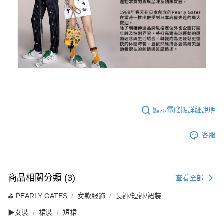
顯示電腦版詳細說明
客服
商品相關分類 (3)
查看全部
⛳️ ṔEARLY GATES
女款服飾
長褲/短褲/裙裝
▶女裝
裙裝
短裙