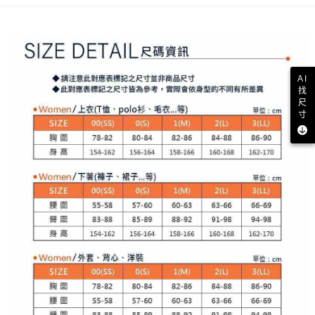
買賣價金債權讓與本公司後，依約使用本公司帳單繳交帳款。
後付繳納相關費用。
2.基於同意付款使用「大哥付你分期」之契約關係目的，商店將以您的個人
付款後萊爾富取貨
※ 交易是否成功請以「AFTEE先享後付 」之結帳頁面顯示為準，若有關於
資料（包含姓名、電話或地址）提供予台灣大哥大進項蒐集、處理及利用，
是否繳費成功／繳費後需取消欲退款等相關疑問，請聯繫「AFTEE先享後付
免運費
由本公司與您本人進行分期帳單所需資料之確認、核對及更正。
客戶支援中心」
https://netprotections.freshdesk.com/support/home
3.完整用戶服務條款，請詳閱以下連結：
https://oppay.tw/userRule
7-11取貨付款
【注意事項】
AI
１．透過由恩沛科技股份有限公司提供之「AFTEE先享後付」服務完成之交
免運費
找
易，需依本服務之必要範圍內提供個人資料，並將交易相關給付款項請求債
尺
權轉讓予恩沛科技股份有限公司。
付款後7-11取貨
寸
２．關於個人資料處理事宜，請瀏覽以下網址：
免運費
https://aftee.tw/terms/#terms3
３．未成年的使用者請事先徵得法定代理人或監護人之同意方可使用
宅配
「AFTEE先享後付」，若未經同意申辦者引起之損失，本公司不負相關責
任。
免運費
４．使用「AFTEE先享後付」時，將依據個別帳號之用戶狀況，依本公司即
時審查核予不同之上限額度；若仍有額度不足之情形，本公司將視審查結果
離島宅配
請求用戶進行身份認證。
免運費
５．嚴禁一人註冊多個帳號或使用他人資訊註冊。若發現惡意使用之情形，
恩沛科技股份有限公司將有權停止該用戶之使用額度並採取法律行動。