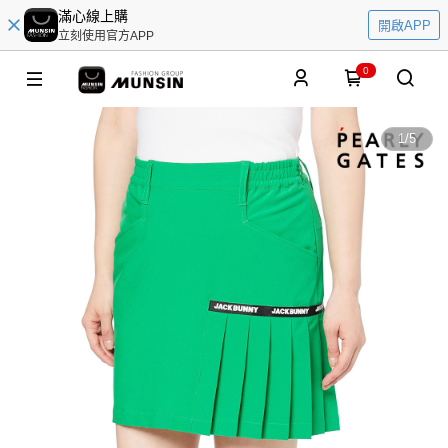
滿心線上購
開啟APP
立刻使用官方APP
0
1
/
5