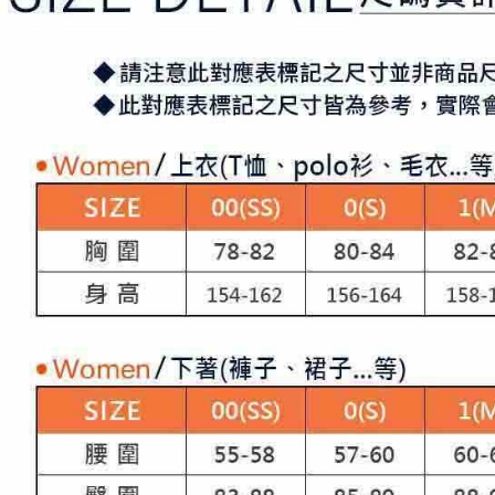
「AFTE
宅配
任。
４．使用「
免運費
即時審查
結果請求
離島宅配
５．嚴禁
免運費
形，恩沛
動。