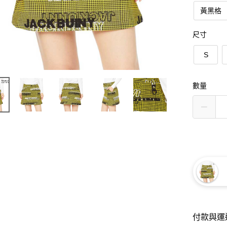
黃黑格
尺寸
S
數量
付款與運