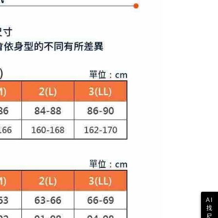
E先享後付」，若未經同意申辦者引起之損失，本公司不負相關責
AFTEE先享後付」時，將依據個別帳號之用戶狀況，依本公司
核予不同之上限額度；若仍有額度不足之情形，本公司將視審查
用戶進行身份認證。
一人註冊多個帳號或使用他人資訊註冊。若發現惡意使用之情
科技股份有限公司將有權停止該用戶之使用額度並採取法律行
AI
找
尺