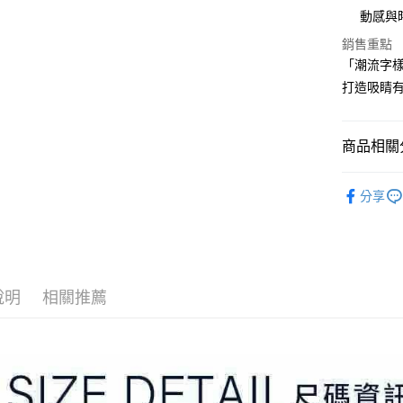
3.實際核
便利好安
動感與
4.訂單成
１．簡單
消。如遇
２．便利
銷售重點
運送方式
無法說明
３．安心
「潮流字
【繳款方
全家取貨
1.分期款
打造吸睛
【「AFT
醒簡訊。
免運費
１．於結帳
2.透過簡
付」結帳
帳／街口支
付款後全
２．訂單
商品相關分
３．收到繳
免運費
【注意事
／ATM／
⛳️ ṔEARL
1.本服務
※ 請注意
萊爾富取
分享
用戶於交
絡購買商品
▶女裝
款買賣價
先享後付
免運費
2.基於同
※ 交易是
⛳️ ṔEARL
資料（包
是否繳費成
付款後萊
用，由本
付客戶支
免運費
3.完整用
說明
相關推薦
【注意事
7-11取貨
１．透過由
交易，需
免運費
求債權轉
２．關於
付款後7-1
https://aft
免運費
３．未成