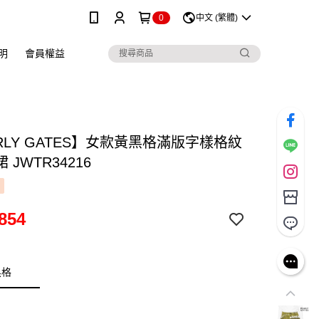
0
中文 (繁體)
明
會員權益
RLY GATES】女款黃黑格滿版字樣格紋
 JWTR34216
854
黑格