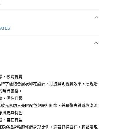
費
次付款
GATES
付款
樣・吸睛視覺
版品牌字樣結合層次印花設計，打造鮮明視覺效果，展現活
的時尚風格。
分期
紋・個性升級
你分期使用說明】
典格紋元素融入亮眼配色與設計細節，兼具復古質感與潮流
享後付
由台灣大哥大提供，台灣大哥大用戶可立即使用無須另外申請。
穿搭更具特色。
式選擇「大哥付你分期」，訂單成立後會自動跳轉到大哥付的交易
裁・自在有型
證手機門號後，選擇欲分期的期數、繳款截止日，確認付款後即
FTEE先享後付」】
。
先享後付是「在收到商品之後才付款」的支付方式。 讓您購物簡單
潔俐落的裙身輪廓修飾身形比例，穿著舒適自在，輕鬆展現