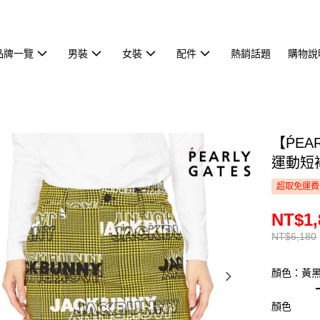
品牌一覽
男裝
女裝
配件
熱銷話題
購物說
【ṔEA
運動短裙
超取免運費
NT$1,
NT$6,180
顏色：黃
顏色