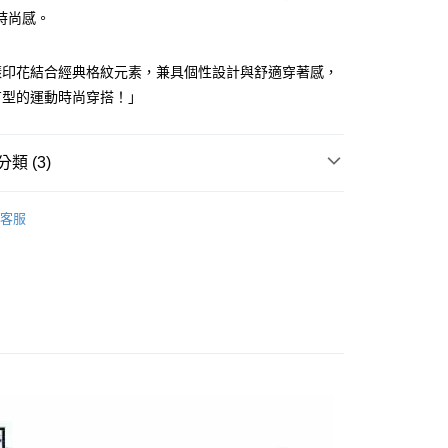
准額度、可分期數及費用金額請依後續交易確認頁面所載為準。
心！
時尚感。
立30分鐘內，如未前往確認交易或遇審核未通過，訂單將自動取
：不需註冊會員、不需綁卡、不需儲值。
「轉專審核」未通過狀況，表示未達大哥付你分期系統評分，恕
：只要手機號碼，簡訊認證，即可結帳。
評估內容。
：先確認商品／服務後，再付款。
樣印花結合經典格紋元素，兼具個性設計與舒適穿著感，
式說明】
付款
項不併入電信帳單，「大哥付你分期」於每月結算日後寄送繳費提
有型的運動時尚穿搭！」
EE先享後付」結帳流程】
方式選擇「AFTEE先享後付」後，將跳轉至「AFTEE先享後
訊連結打開帳單後，可選擇「超商條碼／台灣大直營門市／銀行轉
頁面，進行簡訊認證並確認金額後，即可完成結帳。
付／iPASS MONEY」等通路繳費。
家取貨
成立數日內，您將收到繳費通知簡訊。
類 (3)
費通知簡訊後14天內，點擊此簡訊中的連結，可透過四大超商
項】
網路銀行／等多元方式進行付款，方視為交易完成。
Y GATES
女款服飾
長褲/短褲/裙裝
係由「台灣大哥大股份有限公司」（以下簡稱本公司）所提供，讓
：結帳手續完成當下不需立刻繳費，但若您需要取消訂單，請聯
貨付款
客服
易時，得透過本服務購買商品或服務，並由商店將買賣／分期付
的店家。未經商家同意取消之訂單仍視為有效，需透過AFTEE
裙裝
短裙
金債權讓與本公司後，依約使用本公司帳單繳交帳款。
繳納相關費用。
意付款使用「大哥付你分期」之契約關係目的，商店將以您的個人
否成功請以「AFTEE先享後付 」之結帳頁面顯示為準，若有關於
Y GATES
🛍️ 精選商品專區3折起
女裝
含姓名、電話或地址）提供予台灣大哥大進項蒐集、處理及利
功／繳費後需取消欲退款等相關疑問，請聯繫「AFTEE先享後
爾富取貨
公司與您本人進行分期帳單所需資料之確認、核對及更正。
援中心」
https://netprotections.freshdesk.com/support/home
戶服務條款，請詳閱以下連結：
https://oppay.tw/userRule
項】
付款
恩沛科技股份有限公司提供之「AFTEE先享後付」服務完成之
依本服務之必要範圍內提供個人資料，並將交易相關給付款項請
讓予恩沛科技股份有限公司。
個人資料處理事宜，請瀏覽以下網址：
1取貨
ee.tw/terms/#terms3
年的使用者請事先徵得法定代理人或監護人之同意方可使用