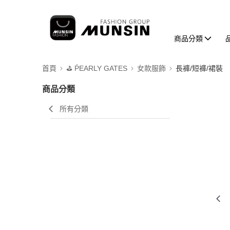
商品分類
首頁
⛳️ ṔEARLY GATES
女款服飾
長褲/短褲/裙裝
商品分類
所有分類