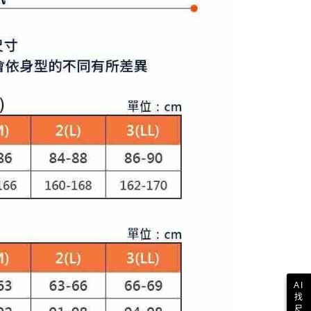
E先享後付」，若未經同意申辦者引起之損失，本公司不負相關責
AFTEE先享後付」時，將依據個別帳號之用戶狀況，依本公司
核予不同之上限額度；若仍有額度不足之情形，本公司將視審查
用戶進行身份認證。
一人註冊多個帳號或使用他人資訊註冊。若發現惡意使用之情
科技股份有限公司將有權停止該用戶之使用額度並採取法律行
AI
找
尺