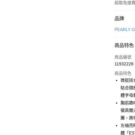
超取免運
付款方式
品牌
信用卡一
ṔEARLY 
超商取貨
商品特色
LINE Pay
商品編號
Apple Pay
11932228
商品特色
街口支付
微挺括
悠遊付
貼合頸
體字母
大哥付你
胸前趣
相關說明
【大哥付
徵高爾
AFTEE先
1.本服務
騰，將
2.付款方
相關說明
左袖亮
流程，驗
【關於「A
ATM付款
完成交易
AFTEE
體「E