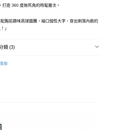
准額度、可分期數及費用金額請依後續交易確認頁面所載為準。
心！
，打造 360 度無死角的時髦層次。
立30分鐘內，如未前往確認交易或遇審核未通過，訂單將自動取
：不需註冊會員、不需綁卡、不需儲值。
「轉專審核」未通過狀況，表示未達大哥付你分期系統評分，恕
：只要手機號碼，簡訊認證，即可結帳。
評估內容。
：先確認商品／服務後，再付款。
搭配胸前趣味高球圖騰，袖口個性大字，穿出俐落內斂的
式說明】
付款
項不併入電信帳單，「大哥付你分期」於每月結算日後寄送繳費提
風！」
EE先享後付」結帳流程】
方式選擇「AFTEE先享後付」後，將跳轉至「AFTEE先享後
訊連結打開帳單後，可選擇「超商條碼／台灣大直營門市／銀行轉
頁面，進行簡訊認證並確認金額後，即可完成結帳。
付／iPASS MONEY」等通路繳費。
家取貨
成立數日內，您將收到繳費通知簡訊。
類 (3)
費通知簡訊後14天內，點擊此簡訊中的連結，可透過四大超商
項】
網路銀行／等多元方式進行付款，方視為交易完成。
Y GATES
女款服飾
上衣
係由「台灣大哥大股份有限公司」（以下簡稱本公司）所提供，讓
：結帳手續完成當下不需立刻繳費，但若您需要取消訂單，請聯
貨付款
客服
易時，得透過本服務購買商品或服務，並由商店將買賣／分期付
的店家。未經商家同意取消之訂單仍視為有效，需透過AFTEE
上衣
短袖POLO/立領衫
金債權讓與本公司後，依約使用本公司帳單繳交帳款。
繳納相關費用。
意付款使用「大哥付你分期」之契約關係目的，商店將以您的個人
否成功請以「AFTEE先享後付 」之結帳頁面顯示為準，若有關於
選｜精選3折起
🌡️熱浪來襲：涼感❎機能❎專區
上衣
含姓名、電話或地址）提供予台灣大哥大進項蒐集、處理及利
功／繳費後需取消欲退款等相關疑問，請聯繫「AFTEE先享後
爾富取貨
公司與您本人進行分期帳單所需資料之確認、核對及更正。
援中心」
https://netprotections.freshdesk.com/support/home
戶服務條款，請詳閱以下連結：
https://oppay.tw/userRule
項】
付款
恩沛科技股份有限公司提供之「AFTEE先享後付」服務完成之
依本服務之必要範圍內提供個人資料，並將交易相關給付款項請
讓予恩沛科技股份有限公司。
個人資料處理事宜，請瀏覽以下網址：
1取貨
ee.tw/terms/#terms3
年的使用者請事先徵得法定代理人或監護人之同意方可使用