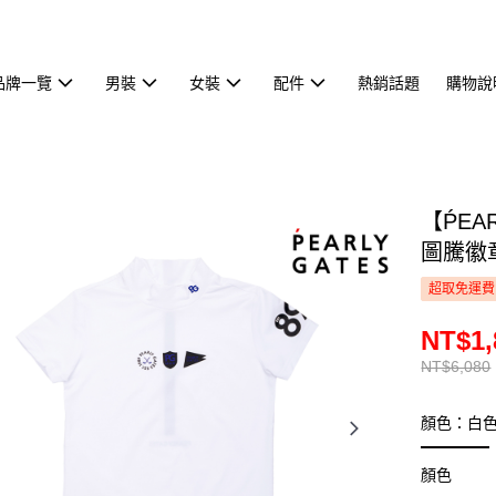
品牌一覽
男裝
女裝
配件
熱銷話題
購物說
【ṔEA
圖騰徽章
超取免運費
NT$1,
NT$6,080
顏色：白
顏色