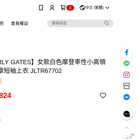
0
中文 (繁體)
明
會員權益
RLY GATES】女款白色摩登率性小高領
短袖上衣 JLTR67702
824
色