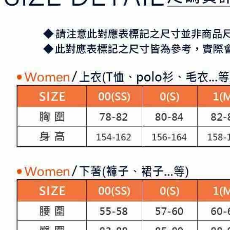
「AFTE
宅配
任。
４．使用「
免運費
即時審查
結果請求
離島宅配
５．嚴禁
免運費
形，恩沛
動。