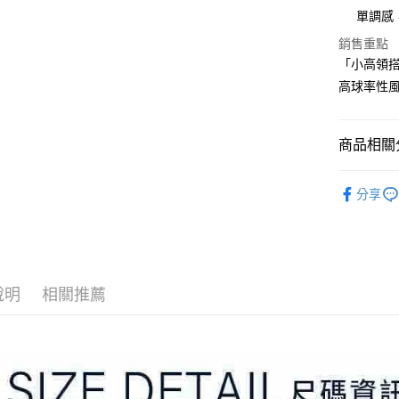
3.實際核
便利好安
單調感
4.訂單成
１．簡單
消。如遇
２．便利
銷售重點
運送方式
無法說明
３．安心
「小高領
【繳款方
全家取貨
1.分期款
高球率性
【「AFT
醒簡訊。
免運費
１．於結帳
2.透過簡
付」結帳
帳／街口支
付款後全
２．訂單
商品相關分
３．收到繳
免運費
【注意事
／ATM／
⛳️ ṔEARL
1.本服務
※ 請注意
萊爾富取
分享
用戶於交
絡購買商品
▶女裝
款買賣價
先享後付
免運費
2.基於同
※ 交易是
📍本月精
資料（包
是否繳費成
付款後萊
用，由本
付客戶支
免運費
3.完整用
說明
相關推薦
【注意事
7-11取貨
１．透過由
交易，需
免運費
求債權轉
２．關於
付款後7-1
https://aft
免運費
３．未成