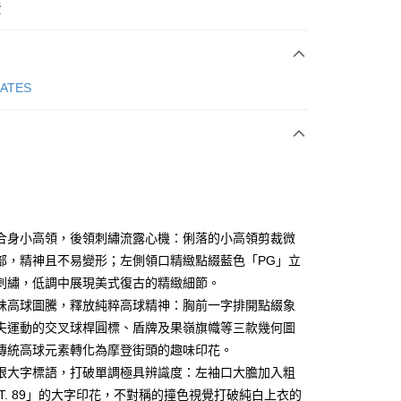
費
次付款
GATES
付款
合身小高領，後領刺繡流露心機：俐落的小高領剪裁微
部，精神且不易變形；左側領口精緻點綴藍色「PG」立
刺繡，低調中展現美式復古的精緻細節。
分期
味高球圖騰，釋放純粹高球精神：胸前一字排開點綴象
你分期使用說明】
夫運動的交叉球桿圓標、盾牌及果嶺旗幟等三款幾何圖
享後付
由台灣大哥大提供，台灣大哥大用戶可立即使用無須另外申請。
傳統高球元素轉化為摩登街頭的趣味印花。
式選擇「大哥付你分期」，訂單成立後會自動跳轉到大哥付的交易
眼大字標語，打破單調極具辨識度：左袖口大膽加入粗
證手機門號後，選擇欲分期的期數、繳款截止日，確認付款後即
FTEE先享後付」】
。
先享後付是「在收到商品之後才付款」的支付方式。 讓您購物簡單
ST. 89」的大字印花，不對稱的撞色視覺打破純白上衣的