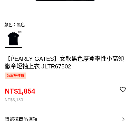
顏色：黑色
【ṔEARLY GATES】女款黑色摩登率性小高領
徽章短袖上衣 JLTR67502
超取免運費
NT$1,854
NT$6,180
請選擇商品選項