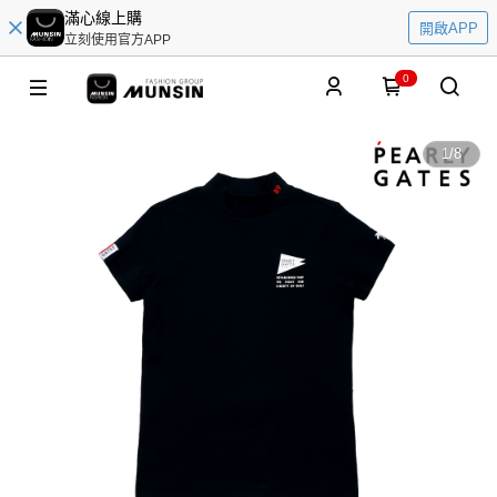
滿心線上購
開啟APP
立刻使用官方APP
0
1
/
8