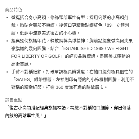
街口支付
商品特色
悠遊付
微挺括合身小高領，修飾頸部率性有型：採用俐落的小高領剪
大哥付你分期
裁，微貼合頸部不束縛，後領口更精緻點綴紅色「89」立體刺
相關說明
繡，低調中流露美式復古的小心機。
【大哥付你分期使用說明】
經典幾何旗幟印花，釋放純粹高球精神：胸前點綴象徵高爾夫果
AFTEE先享後付
1.本服務由台灣大哥大提供，台灣大哥大用戶可立即使用無須另外申請。
嶺旗幟的幾何圖騰，結合「ESTABLISHED 1989 / WE FIGHT
2.付款方式選擇「大哥付你分期」，訂單成立後會自動跳轉到大哥付的交易
相關說明
流程，驗證手機門號後，選擇欲分期的期數、繳款截止日，確認付款後即完
FOR LIBERTY OF GOLF」的經典品牌標語，盡顯美式運動的
【關於「AFTEE先享後付」】
成交易。
ATM付款
AFTEE先享後付是「在收到商品之後才付款」的支付方式。 讓您購物簡單
高街質感。
3.實際核准額度、可分期數及費用金額請依後續交易確認頁面所載為準。
便利好安心！
手臂不對稱細節，打破單調極具辨識度：右袖口綴有極具個性的
4.訂單成立30分鐘內，如未前往確認交易或遇審核未通過，訂單將自動取
１．簡單：不需註冊會員、不需綁卡、不需儲值。
運送方式
消。如遇「轉專審核」未通過狀況，表示未達大哥付你分期系統評分，恕無
「GATES」織帶標籤，左袖則印有隱約的小棕櫚樹圖騰，利用不
２．便利：只要手機號碼，簡訊認證，即可結帳。
法說明評估內容。
３．安心：先確認商品／服務後，再付款。
對稱的精緻細節，打造 360 度無死角的時髦層次。
全家取貨付款
【繳款方式說明】
1.分期款項不併入電信帳單，「大哥付你分期」於每月結算日後寄送繳費提
免運費
【「AFTEE先享後付」結帳流程】
銷售重點
醒簡訊。
１．於結帳方式選擇「AFTEE先享後付」後，將跳轉至「AFTEE先享後付」
2.透過簡訊連結打開帳單後，可選擇「超商條碼／台灣大直營門市／銀行轉
付款後全家取貨
「復古小高領搭配經典旗幟標語，精緻不對稱袖口細節，穿出俐落
結帳頁面，進行簡訊認證並確認金額後，即可完成結帳。
帳／街口支付／iPASS MONEY」等通路繳費。
２．訂單成立數日內，您將收到繳費通知簡訊。
內斂的高球率性風！」
免運費
３．收到繳費通知簡訊後14天內，點擊此簡訊中的連結，可透過四大超商／
【注意事項】
ATM／網路銀行／等多元方式進行付款，方視為交易完成。
萊爾富取貨付款
1.本服務係由「台灣大哥大股份有限公司」（以下簡稱本公司）所提供，讓
※ 請注意：結帳手續完成當下不需立刻繳費，但若您需要取消訂單，請聯絡
用戶於交易時，得透過本服務購買商品或服務，並由商店將買賣／分期付款
免運費
購買商品的店家。未經商家同意取消之訂單仍視為有效，需透過AFTEE先享