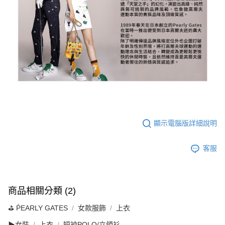
顯示電腦版詳細說明
客服
商品相關分類 (2)
⛳️ ṔEARLY GATES
女款服飾
上衣
▶女裝
上衣
短袖POLO/立領衫