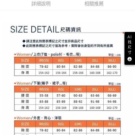
買賣價金債權讓與本公司後，依約使用本公司帳單繳交帳款。
後付繳納相關費用。
詳細說明
相關推薦
2.基於同意付款使用「大哥付你分期」之契約關係目的，商店將以您的個人
付款後萊爾富取貨
※ 交易是否成功請以「AFTEE先享後付 」之結帳頁面顯示為準，若有關於
資料（包含姓名、電話或地址）提供予台灣大哥大進項蒐集、處理及利用，
是否繳費成功／繳費後需取消欲退款等相關疑問，請聯繫「AFTEE先享後付
免運費
由本公司與您本人進行分期帳單所需資料之確認、核對及更正。
客戶支援中心」
https://netprotections.freshdesk.com/support/home
3.完整用戶服務條款，請詳閱以下連結：
https://oppay.tw/userRule
7-11取貨付款
【注意事項】
１．透過由恩沛科技股份有限公司提供之「AFTEE先享後付」服務完成之交
免運費
AI
易，需依本服務之必要範圍內提供個人資料，並將交易相關給付款項請求債
找
權轉讓予恩沛科技股份有限公司。
付款後7-11取貨
尺
２．關於個人資料處理事宜，請瀏覽以下網址：
寸
免運費
https://aftee.tw/terms/#terms3
３．未成年的使用者請事先徵得法定代理人或監護人之同意方可使用
宅配
「AFTEE先享後付」，若未經同意申辦者引起之損失，本公司不負相關責
任。
免運費
４．使用「AFTEE先享後付」時，將依據個別帳號之用戶狀況，依本公司即
時審查核予不同之上限額度；若仍有額度不足之情形，本公司將視審查結果
離島宅配
請求用戶進行身份認證。
免運費
５．嚴禁一人註冊多個帳號或使用他人資訊註冊。若發現惡意使用之情形，
恩沛科技股份有限公司將有權停止該用戶之使用額度並採取法律行動。