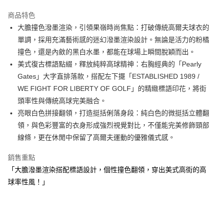
街口支付
商品特色
悠遊付
大膽撞色潑墨渲染，引領果嶺時尚焦點：打破傳統高爾夫球衣的
大哥付你分期
單調，採用充滿藝術感的迷幻潑墨渲染設計。無論是活力的粉橘
相關說明
撞色，還是內斂的黑白水墨，都能在球場上瞬間脫穎而出。
【大哥付你分期使用說明】
美式復古標語點綴，釋放純粹高球精神：右胸經典的「Pearly
AFTEE先享後付
1.本服務由台灣大哥大提供，台灣大哥大用戶可立即使用無須另外申請。
Gates」大字直排落款，搭配左下擺「ESTABLISHED 1989 /
2.付款方式選擇「大哥付你分期」，訂單成立後會自動跳轉到大哥付的交易
相關說明
流程，驗證手機門號後，選擇欲分期的期數、繳款截止日，確認付款後即完
WE FIGHT FOR LIBERTY OF GOLF」的精緻標語印花，將街
【關於「AFTEE先享後付」】
成交易。
ATM付款
AFTEE先享後付是「在收到商品之後才付款」的支付方式。 讓您購物簡單
頭率性與傳統高球完美融合。
3.實際核准額度、可分期數及費用金額請依後續交易確認頁面所載為準。
便利好安心！
亮眼白色拼接翻領，打造挺括俐落身段：純白色的微挺括立體翻
4.訂單成立30分鐘內，如未前往確認交易或遇審核未通過，訂單將自動取
１．簡單：不需註冊會員、不需綁卡、不需儲值。
運送方式
消。如遇「轉專審核」未通過狀況，表示未達大哥付你分期系統評分，恕無
領，與色彩豐富的衣身形成強烈視覺對比，不僅能完美修飾頸部
２．便利：只要手機號碼，簡訊認證，即可結帳。
法說明評估內容。
３．安心：先確認商品／服務後，再付款。
線條，更在休閒中保留了高爾夫運動的優雅儀式感。
全家取貨付款
【繳款方式說明】
1.分期款項不併入電信帳單，「大哥付你分期」於每月結算日後寄送繳費提
免運費
【「AFTEE先享後付」結帳流程】
銷售重點
醒簡訊。
１．於結帳方式選擇「AFTEE先享後付」後，將跳轉至「AFTEE先享後付」
2.透過簡訊連結打開帳單後，可選擇「超商條碼／台灣大直營門市／銀行轉
付款後全家取貨
「大膽潑墨渲染搭配標語設計，個性撞色翻領，穿出美式高街的高
結帳頁面，進行簡訊認證並確認金額後，即可完成結帳。
帳／街口支付／iPASS MONEY」等通路繳費。
２．訂單成立數日內，您將收到繳費通知簡訊。
球率性風！」
免運費
３．收到繳費通知簡訊後14天內，點擊此簡訊中的連結，可透過四大超商／
【注意事項】
ATM／網路銀行／等多元方式進行付款，方視為交易完成。
萊爾富取貨付款
1.本服務係由「台灣大哥大股份有限公司」（以下簡稱本公司）所提供，讓
※ 請注意：結帳手續完成當下不需立刻繳費，但若您需要取消訂單，請聯絡
用戶於交易時，得透過本服務購買商品或服務，並由商店將買賣／分期付款
免運費
購買商品的店家。未經商家同意取消之訂單仍視為有效，需透過AFTEE先享