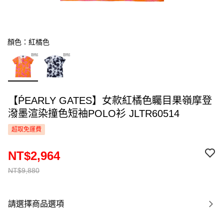
顏色：紅橘色
【ṔEARLY GATES】女款紅橘色矚目果嶺摩登
潑墨渲染撞色短袖POLO衫 JLTR60514
超取免運費
NT$2,964
NT$9,880
請選擇商品選項