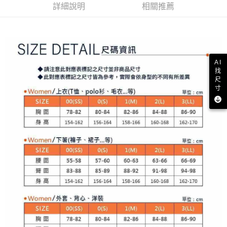
買賣價金債權讓與本公司後，依約使用本公司帳單繳交帳款。
後付繳納相關費用。
詳細說明
相關推薦
2.基於同意付款使用「大哥付你分期」之契約關係目的，商店將以您的個人
付款後萊爾富取貨
※ 交易是否成功請以「AFTEE先享後付 」之結帳頁面顯示為準，若有關於
資料（包含姓名、電話或地址）提供予台灣大哥大進項蒐集、處理及利用，
是否繳費成功／繳費後需取消欲退款等相關疑問，請聯繫「AFTEE先享後付
免運費
由本公司與您本人進行分期帳單所需資料之確認、核對及更正。
客戶支援中心」
https://netprotections.freshdesk.com/support/home
3.完整用戶服務條款，請詳閱以下連結：
https://oppay.tw/userRule
7-11取貨付款
【注意事項】
１．透過由恩沛科技股份有限公司提供之「AFTEE先享後付」服務完成之交
免運費
AI
易，需依本服務之必要範圍內提供個人資料，並將交易相關給付款項請求債
找
權轉讓予恩沛科技股份有限公司。
付款後7-11取貨
尺
２．關於個人資料處理事宜，請瀏覽以下網址：
寸
免運費
https://aftee.tw/terms/#terms3
３．未成年的使用者請事先徵得法定代理人或監護人之同意方可使用
宅配
「AFTEE先享後付」，若未經同意申辦者引起之損失，本公司不負相關責
任。
免運費
４．使用「AFTEE先享後付」時，將依據個別帳號之用戶狀況，依本公司即
時審查核予不同之上限額度；若仍有額度不足之情形，本公司將視審查結果
離島宅配
請求用戶進行身份認證。
免運費
５．嚴禁一人註冊多個帳號或使用他人資訊註冊。若發現惡意使用之情形，
恩沛科技股份有限公司將有權停止該用戶之使用額度並採取法律行動。