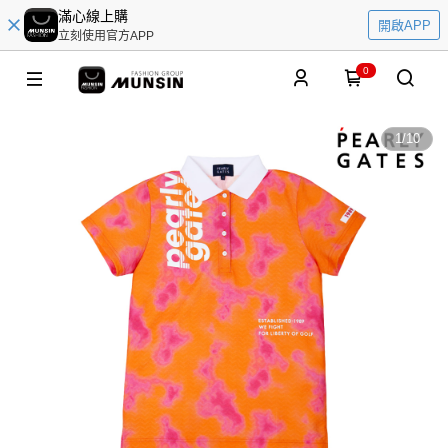
滿心線上購
開啟APP
立刻使用官方APP
0
1
/
10