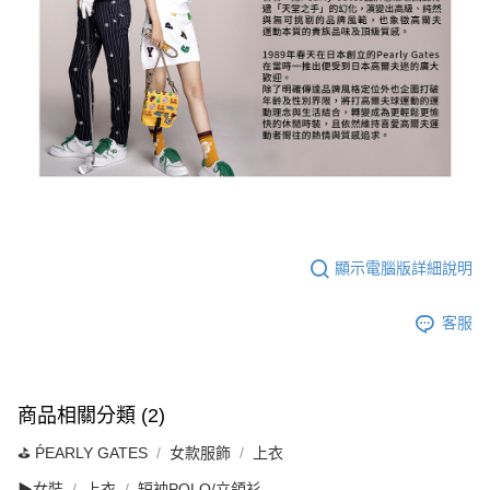
顯示電腦版詳細說明
客服
商品相關分類 (2)
⛳️ ṔEARLY GATES
女款服飾
上衣
▶女裝
上衣
短袖POLO/立領衫