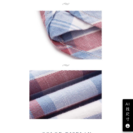
AI
找
尺
寸