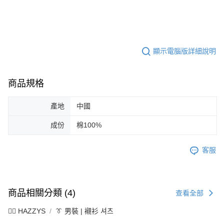
顯示電腦版詳細說明
商品規格
產地
中國
成份
棉100%
客服
商品相關分類 (4)
查看全部
🐕‍🦺 HAZZYS
👔 男裝 | 襯衫 셔츠