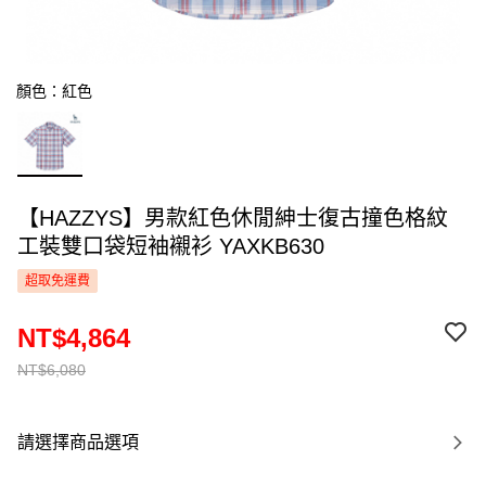
顏色：紅色
【HAZZYS】男款紅色休閒紳士復古撞色格紋
工裝雙口袋短袖襯衫 YAXKB630
超取免運費
NT$4,864
NT$6,080
請選擇商品選項