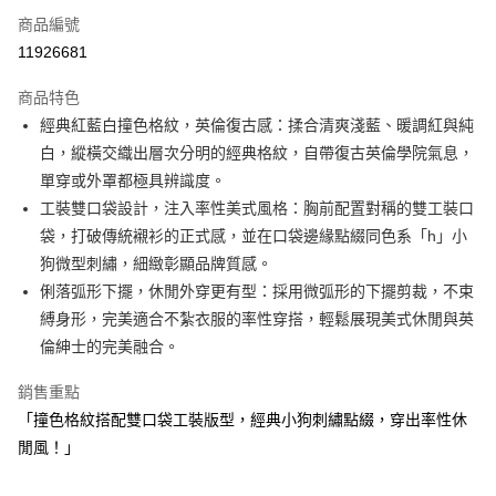
商品編號
Apple Pay
11926681
街口支付
商品特色
悠遊付
經典紅藍白撞色格紋，英倫復古感：揉合清爽淺藍、暖調紅與純
大哥付你分期
白，縱橫交織出層次分明的經典格紋，自帶復古英倫學院氣息，
相關說明
單穿或外罩都極具辨識度。
【大哥付你分期使用說明】
工裝雙口袋設計，注入率性美式風格：胸前配置對稱的雙工裝口
AFTEE先享後付
1.本服務由台灣大哥大提供，台灣大哥大用戶可立即使用無須另外申請。
袋，打破傳統襯衫的正式感，並在口袋邊緣點綴同色系「h」小
2.付款方式選擇「大哥付你分期」，訂單成立後會自動跳轉到大哥付的交易
相關說明
流程，驗證手機門號後，選擇欲分期的期數、繳款截止日，確認付款後即完
狗微型刺繡，細緻彰顯品牌質感。
【關於「AFTEE先享後付」】
成交易。
ATM付款
AFTEE先享後付是「在收到商品之後才付款」的支付方式。 讓您購物簡單
俐落弧形下擺，休閒外穿更有型：採用微弧形的下擺剪裁，不束
3.實際核准額度、可分期數及費用金額請依後續交易確認頁面所載為準。
便利好安心！
縛身形，完美適合不紮衣服的率性穿搭，輕鬆展現美式休閒與英
4.訂單成立30分鐘內，如未前往確認交易或遇審核未通過，訂單將自動取
１．簡單：不需註冊會員、不需綁卡、不需儲值。
運送方式
消。如遇「轉專審核」未通過狀況，表示未達大哥付你分期系統評分，恕無
倫紳士的完美融合。
２．便利：只要手機號碼，簡訊認證，即可結帳。
法說明評估內容。
３．安心：先確認商品／服務後，再付款。
全家取貨付款
【繳款方式說明】
銷售重點
1.分期款項不併入電信帳單，「大哥付你分期」於每月結算日後寄送繳費提
免運費
【「AFTEE先享後付」結帳流程】
「撞色格紋搭配雙口袋工裝版型，經典小狗刺繡點綴，穿出率性休
醒簡訊。
１．於結帳方式選擇「AFTEE先享後付」後，將跳轉至「AFTEE先享後付」
2.透過簡訊連結打開帳單後，可選擇「超商條碼／台灣大直營門市／銀行轉
付款後全家取貨
閒風！」
結帳頁面，進行簡訊認證並確認金額後，即可完成結帳。
帳／街口支付／iPASS MONEY」等通路繳費。
２．訂單成立數日內，您將收到繳費通知簡訊。
免運費
３．收到繳費通知簡訊後14天內，點擊此簡訊中的連結，可透過四大超商／