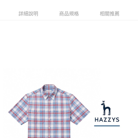
【注意事項】
ATM／網路銀行／等多元方式進行付款，方視為交易完成。
萊爾富取貨付款
1.本服務係由「台灣大哥大股份有限公司」（以下簡稱本公司）所提供，讓
※ 請注意：結帳手續完成當下不需立刻繳費，但若您需要取消訂單，請聯絡
用戶於交易時，得透過本服務購買商品或服務，並由商店將買賣／分期付款
詳細說明
商品規格
相關推薦
免運費
購買商品的店家。未經商家同意取消之訂單仍視為有效，需透過AFTEE先享
買賣價金債權讓與本公司後，依約使用本公司帳單繳交帳款。
後付繳納相關費用。
2.基於同意付款使用「大哥付你分期」之契約關係目的，商店將以您的個人
付款後萊爾富取貨
※ 交易是否成功請以「AFTEE先享後付 」之結帳頁面顯示為準，若有關於
資料（包含姓名、電話或地址）提供予台灣大哥大進項蒐集、處理及利用，
是否繳費成功／繳費後需取消欲退款等相關疑問，請聯繫「AFTEE先享後付
免運費
由本公司與您本人進行分期帳單所需資料之確認、核對及更正。
客戶支援中心」
https://netprotections.freshdesk.com/support/home
3.完整用戶服務條款，請詳閱以下連結：
https://oppay.tw/userRule
7-11取貨付款
【注意事項】
１．透過由恩沛科技股份有限公司提供之「AFTEE先享後付」服務完成之交
免運費
易，需依本服務之必要範圍內提供個人資料，並將交易相關給付款項請求債
權轉讓予恩沛科技股份有限公司。
付款後7-11取貨
２．關於個人資料處理事宜，請瀏覽以下網址：
免運費
https://aftee.tw/terms/#terms3
３．未成年的使用者請事先徵得法定代理人或監護人之同意方可使用
宅配
「AFTEE先享後付」，若未經同意申辦者引起之損失，本公司不負相關責
任。
免運費
４．使用「AFTEE先享後付」時，將依據個別帳號之用戶狀況，依本公司即
時審查核予不同之上限額度；若仍有額度不足之情形，本公司將視審查結果
離島宅配
請求用戶進行身份認證。
免運費
５．嚴禁一人註冊多個帳號或使用他人資訊註冊。若發現惡意使用之情形，
恩沛科技股份有限公司將有權停止該用戶之使用額度並採取法律行動。