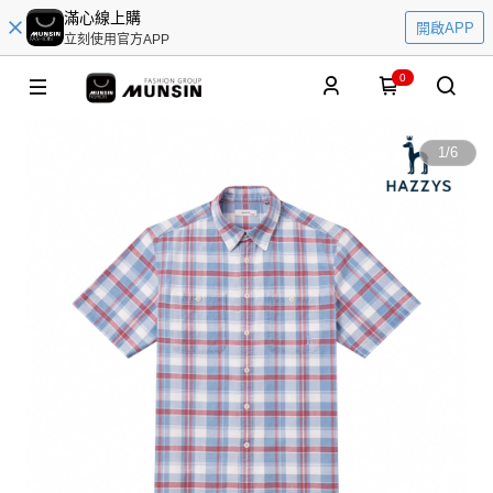
滿心線上購
開啟APP
立刻使用官方APP
0
1
/
6