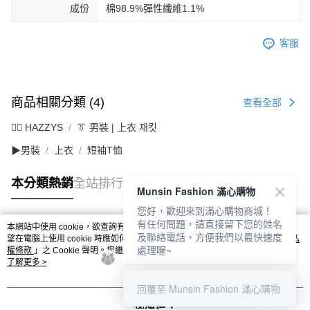
成份
棉98.9%彈性纖維1.1%
客服
商品相關分類 (4)
查看全部
🐕‍🦺 HAZZYS
👔 男裝 | 上衣 재킷
▶男裝
上衣
短袖T恤
本分類熱銷
全站排行
Munsin Fashion 滿心購物
您好，歡迎來到滿心購物商城！
有任何問題，請直接留下您的姓名
本網站中使用 cookie，欲查詢有關本網站使用 cookie 方式之詳情，及若您不希
及聯絡電話，方便我們以最快速度
熱門標籤
望在電腦上使用 cookie 時應如何變更電腦的 cookie 設定，請參閱本網站「
隱私
處理喔~
權條款
」之 Cookie 聲明。您繼續使用本網站即表示您同意本公司得按本網站使
用條款之 Cookie 聲明使用 cookie。
了解更多 >
回覆至 Munsin Fashion 滿心購物
我知道了