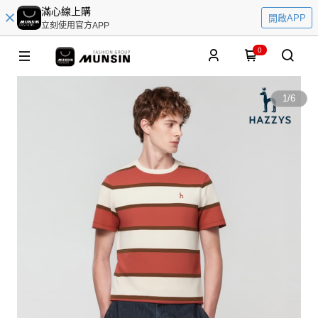
滿心線上購
開啟APP
立刻使用官方APP
0
1
/
6