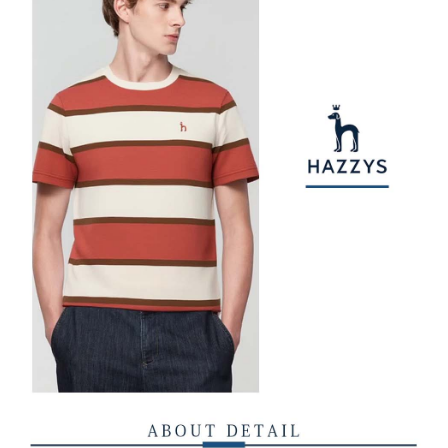
權轉讓予恩沛科技股份有限公司。
付款後7-11取貨
２．關於個人資料處理事宜，請瀏覽以下網址：
免運費
https://aftee.tw/terms/#terms3
３．未成年的使用者請事先徵得法定代理人或監護人之同意方可使用
宅配
「AFTEE先享後付」，若未經同意申辦者引起之損失，本公司不負相關責
任。
免運費
４．使用「AFTEE先享後付」時，將依據個別帳號之用戶狀況，依本公司即
時審查核予不同之上限額度；若仍有額度不足之情形，本公司將視審查結果
離島宅配
請求用戶進行身份認證。
免運費
５．嚴禁一人註冊多個帳號或使用他人資訊註冊。若發現惡意使用之情形，
恩沛科技股份有限公司將有權停止該用戶之使用額度並採取法律行動。