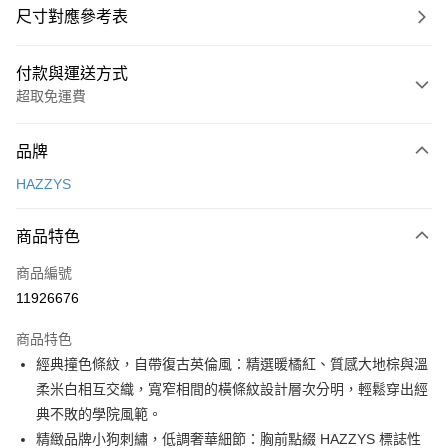
尺寸對應參考表
付款與運送方式
超取免運費
付款方式
品牌
信用卡一次付款
HAZZYS
超商取貨付款
商品特色
LINE Pay
商品編號
Apple Pay
11926676
街口支付
商品特色
悠遊付
經典撞色條紋，自帶復古英倫風：精選暖橘紅、質感大地棕與溫
大哥付你分期
柔米白相互交織，寬窄相間的橫條紋設計層次分明，輕鬆穿出經
相關說明
典不敗的學院風範。
【大哥付你分期使用說明】
精緻品牌小狗刺繡，低調奢華細節：胸前點綴 HAZZYS 標誌性
AFTEE先享後付