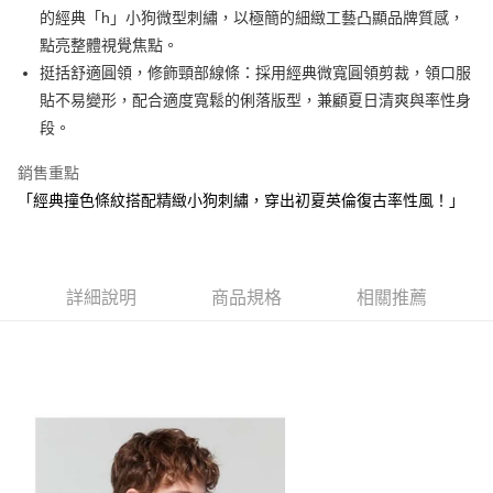
1.本服務由台灣大哥大提供，台灣大哥大用戶可立即使用無須另外申請。
的經典「h」小狗微型刺繡，以極簡的細緻工藝凸顯品牌質感，
2.付款方式選擇「大哥付你分期」，訂單成立後會自動跳轉到大哥付的交易
相關說明
流程，驗證手機門號後，選擇欲分期的期數、繳款截止日，確認付款後即完
點亮整體視覺焦點。
【關於「AFTEE先享後付」】
成交易。
ATM付款
AFTEE先享後付是「在收到商品之後才付款」的支付方式。 讓您購物簡單
挺括舒適圓領，修飾頸部線條：採用經典微寬圓領剪裁，領口服
3.實際核准額度、可分期數及費用金額請依後續交易確認頁面所載為準。
便利好安心！
貼不易變形，配合適度寬鬆的俐落版型，兼顧夏日清爽與率性身
4.訂單成立30分鐘內，如未前往確認交易或遇審核未通過，訂單將自動取
１．簡單：不需註冊會員、不需綁卡、不需儲值。
運送方式
消。如遇「轉專審核」未通過狀況，表示未達大哥付你分期系統評分，恕無
段。
２．便利：只要手機號碼，簡訊認證，即可結帳。
法說明評估內容。
３．安心：先確認商品／服務後，再付款。
全家取貨付款
【繳款方式說明】
銷售重點
1.分期款項不併入電信帳單，「大哥付你分期」於每月結算日後寄送繳費提
免運費
【「AFTEE先享後付」結帳流程】
「經典撞色條紋搭配精緻小狗刺繡，穿出初夏英倫復古率性風！」
醒簡訊。
１．於結帳方式選擇「AFTEE先享後付」後，將跳轉至「AFTEE先享後付」
2.透過簡訊連結打開帳單後，可選擇「超商條碼／台灣大直營門市／銀行轉
付款後全家取貨
結帳頁面，進行簡訊認證並確認金額後，即可完成結帳。
帳／街口支付／iPASS MONEY」等通路繳費。
２．訂單成立數日內，您將收到繳費通知簡訊。
免運費
３．收到繳費通知簡訊後14天內，點擊此簡訊中的連結，可透過四大超商／
【注意事項】
ATM／網路銀行／等多元方式進行付款，方視為交易完成。
詳細說明
商品規格
相關推薦
萊爾富取貨付款
1.本服務係由「台灣大哥大股份有限公司」（以下簡稱本公司）所提供，讓
※ 請注意：結帳手續完成當下不需立刻繳費，但若您需要取消訂單，請聯絡
用戶於交易時，得透過本服務購買商品或服務，並由商店將買賣／分期付款
免運費
購買商品的店家。未經商家同意取消之訂單仍視為有效，需透過AFTEE先享
買賣價金債權讓與本公司後，依約使用本公司帳單繳交帳款。
後付繳納相關費用。
2.基於同意付款使用「大哥付你分期」之契約關係目的，商店將以您的個人
付款後萊爾富取貨
※ 交易是否成功請以「AFTEE先享後付 」之結帳頁面顯示為準，若有關於
資料（包含姓名、電話或地址）提供予台灣大哥大進項蒐集、處理及利用，
是否繳費成功／繳費後需取消欲退款等相關疑問，請聯繫「AFTEE先享後付
免運費
由本公司與您本人進行分期帳單所需資料之確認、核對及更正。
客戶支援中心」
https://netprotections.freshdesk.com/support/home
3.完整用戶服務條款，請詳閱以下連結：
https://oppay.tw/userRule
7-11取貨付款
【注意事項】
１．透過由恩沛科技股份有限公司提供之「AFTEE先享後付」服務完成之交
免運費
易，需依本服務之必要範圍內提供個人資料，並將交易相關給付款項請求債