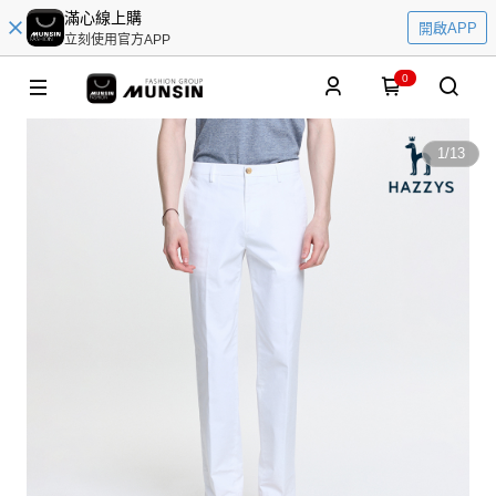
滿心線上購
開啟APP
立刻使用官方APP
0
1
/
13