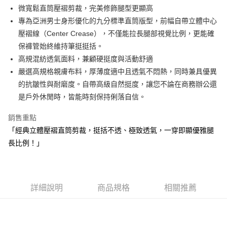
1.本服務由台灣大哥大提供，台灣大哥大用戶可立即使用無須另外申請。
微寬鬆直筒壓褶剪裁，完美修飾腿型更顯高
2.付款方式選擇「大哥付你分期」，訂單成立後會自動跳轉到大哥付的交易
相關說明
流程，驗證手機門號後，選擇欲分期的期數、繳款截止日，確認付款後即完
專為亞洲男士身形優化的九分標準直筒版型，前幅自帶立體中心
【關於「AFTEE先享後付」】
成交易。
ATM付款
AFTEE先享後付是「在收到商品之後才付款」的支付方式。 讓您購物簡單
壓褶線（Center Crease），不僅能拉長腿部視覺比例，更能確
3.實際核准額度、可分期數及費用金額請依後續交易確認頁面所載為準。
便利好安心！
保褲管始終維持筆挺挺括。
4.訂單成立30分鐘內，如未前往確認交易或遇審核未通過，訂單將自動取
１．簡單：不需註冊會員、不需綁卡、不需儲值。
運送方式
消。如遇「轉專審核」未通過狀況，表示未達大哥付你分期系統評分，恕無
高規混紡透氣面料，兼顧硬挺度與活動舒適
２．便利：只要手機號碼，簡訊認證，即可結帳。
法說明評估內容。
３．安心：先確認商品／服務後，再付款。
嚴選高規格親膚布料，厚薄度適中且透氣不悶熱，同時兼具優異
全家取貨付款
【繳款方式說明】
1.分期款項不併入電信帳單，「大哥付你分期」於每月結算日後寄送繳費提
的抗皺性與耐磨度。自帶高級自然挺度，讓您不論在商務辦公還
每筆NT$80，滿NT$2,000(含以上)免運費
【「AFTEE先享後付」結帳流程】
醒簡訊。
１．於結帳方式選擇「AFTEE先享後付」後，將跳轉至「AFTEE先享後付」
是戶外休閒時，皆能時刻保持俐落自信。
2.透過簡訊連結打開帳單後，可選擇「超商條碼／台灣大直營門市／銀行轉
付款後全家取貨
結帳頁面，進行簡訊認證並確認金額後，即可完成結帳。
帳／街口支付／iPASS MONEY」等通路繳費。
２．訂單成立數日內，您將收到繳費通知簡訊。
銷售重點
每筆NT$80，滿NT$2,000(含以上)免運費
３．收到繳費通知簡訊後14天內，點擊此簡訊中的連結，可透過四大超商／
【注意事項】
「經典立體壓褶直筒剪裁，挺括不透、極致透氣，一穿即顯優雅腿
ATM／網路銀行／等多元方式進行付款，方視為交易完成。
萊爾富取貨付款
1.本服務係由「台灣大哥大股份有限公司」（以下簡稱本公司）所提供，讓
※ 請注意：結帳手續完成當下不需立刻繳費，但若您需要取消訂單，請聯絡
長比例！」
用戶於交易時，得透過本服務購買商品或服務，並由商店將買賣／分期付款
每筆NT$80，滿NT$2,000(含以上)免運費
購買商品的店家。未經商家同意取消之訂單仍視為有效，需透過AFTEE先享
買賣價金債權讓與本公司後，依約使用本公司帳單繳交帳款。
後付繳納相關費用。
2.基於同意付款使用「大哥付你分期」之契約關係目的，商店將以您的個人
付款後萊爾富取貨
※ 交易是否成功請以「AFTEE先享後付 」之結帳頁面顯示為準，若有關於
資料（包含姓名、電話或地址）提供予台灣大哥大進項蒐集、處理及利用，
是否繳費成功／繳費後需取消欲退款等相關疑問，請聯繫「AFTEE先享後付
每筆NT$80，滿NT$2,000(含以上)免運費
由本公司與您本人進行分期帳單所需資料之確認、核對及更正。
詳細說明
商品規格
相關推薦
客戶支援中心」
https://netprotections.freshdesk.com/support/home
3.完整用戶服務條款，請詳閱以下連結：
https://oppay.tw/userRule
7-11取貨付款
【注意事項】
１．透過由恩沛科技股份有限公司提供之「AFTEE先享後付」服務完成之交
每筆NT$80，滿NT$2,000(含以上)免運費
易，需依本服務之必要範圍內提供個人資料，並將交易相關給付款項請求債