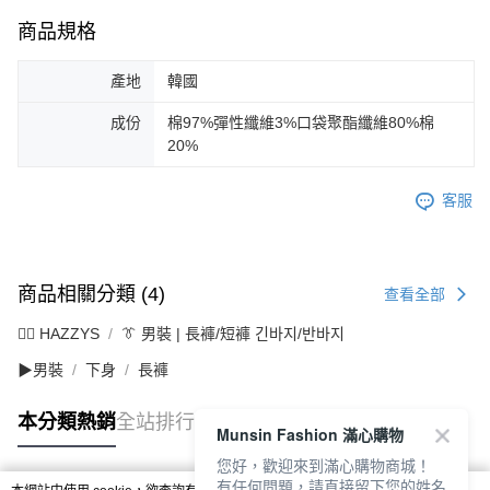
商品規格
產地
韓國
成份
棉97%彈性纖維3%口袋聚酯纖維80%棉
20%
客服
商品相關分類 (4)
查看全部
🐕‍🦺 HAZZYS
👔 男裝 | 長褲/短褲 긴바지/반바지
▶男裝
下身
長褲
本分類熱銷
全站排行
Munsin Fashion 滿心購物
您好，歡迎來到滿心購物商城！
有任何問題，請直接留下您的姓名