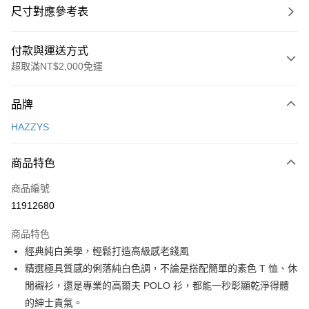
尺寸對應參考表
付款與運送方式
超取滿NT$2,000免運
付款方式
品牌
信用卡一次付款
HAZZYS
超商取貨付款
商品特色
LINE Pay
商品編號
Apple Pay
11912680
街口支付
商品特色
悠遊付
經典純白美學，輕鬆打造高級感老錢風
大哥付你分期
精選極具質感的俐落純白色調，不論是搭配簡單的素色 T 恤、休
相關說明
閒襯衫，還是專業的高爾夫 POLO 衫，都能一秒彰顯乾淨得體
【大哥付你分期使用說明】
的紳士貴氣。
AFTEE先享後付