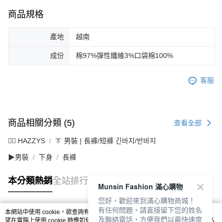
商品規格
產地
越南
成份
棉97%彈性纖維3%口袋棉100%
客服
商品相關分類 (5)
查看全部
🐕‍🦺 HAZZYS
👔 男裝 | 長褲/短褲 긴바지/반바지
▶男裝
下身
長褲
本分類熱銷
全站排行
Munsin Fashion 滿心購物
您好，歡迎來到滿心購物商城！
有任何問題，請直接留下您的姓名
本網站中使用 cookie，欲查詢有關本網站使用 cookie 方式之詳情，及若您不希
及聯絡電話，方便我們以最快速度
熱門標籤
望在電腦上使用 cookie 時應如何變更電腦的 cookie 設定，請參閱本網站「
隱私