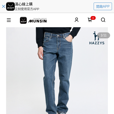
滿心線上購
開啟APP
立刻使用官方APP
0
1
/
11