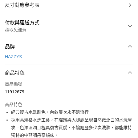
尺寸對應參考表
付款與運送方式
超取免運費
付款方式
品牌
信用卡一次付款
HAZZYS
超商取貨付款
商品特色
LINE Pay
商品編號
Apple Pay
11912679
街口支付
商品特色
悠遊付
經典復古水洗刷色，內斂層次永不退流行
大哥付你分期
採用高規格水洗工藝，在貓鬚與大腿處呈現自然微泛白的水洗層
相關說明
次。色澤溫潤且極具復古質感，不論經歷多少次洗滌，都能維持
【大哥付你分期使用說明】
獨特的中藍調丹寧韻味。
AFTEE先享後付