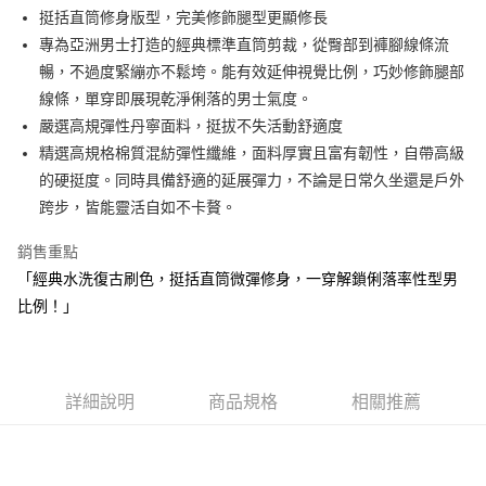
1.本服務由台灣大哥大提供，台灣大哥大用戶可立即使用無須另外申請。
挺括直筒修身版型，完美修飾腿型更顯修長
2.付款方式選擇「大哥付你分期」，訂單成立後會自動跳轉到大哥付的交易
相關說明
流程，驗證手機門號後，選擇欲分期的期數、繳款截止日，確認付款後即完
專為亞洲男士打造的經典標準直筒剪裁，從臀部到褲腳線條流
【關於「AFTEE先享後付」】
成交易。
ATM付款
AFTEE先享後付是「在收到商品之後才付款」的支付方式。 讓您購物簡單
暢，不過度緊繃亦不鬆垮。能有效延伸視覺比例，巧妙修飾腿部
3.實際核准額度、可分期數及費用金額請依後續交易確認頁面所載為準。
便利好安心！
線條，單穿即展現乾淨俐落的男士氣度。
4.訂單成立30分鐘內，如未前往確認交易或遇審核未通過，訂單將自動取
１．簡單：不需註冊會員、不需綁卡、不需儲值。
運送方式
消。如遇「轉專審核」未通過狀況，表示未達大哥付你分期系統評分，恕無
嚴選高規彈性丹寧面料，挺拔不失活動舒適度
２．便利：只要手機號碼，簡訊認證，即可結帳。
法說明評估內容。
３．安心：先確認商品／服務後，再付款。
精選高規格棉質混紡彈性纖維，面料厚實且富有韌性，自帶高級
全家取貨付款
【繳款方式說明】
1.分期款項不併入電信帳單，「大哥付你分期」於每月結算日後寄送繳費提
的硬挺度。同時具備舒適的延展彈力，不論是日常久坐還是戶外
免運費
【「AFTEE先享後付」結帳流程】
醒簡訊。
１．於結帳方式選擇「AFTEE先享後付」後，將跳轉至「AFTEE先享後付」
跨步，皆能靈活自如不卡贅。
2.透過簡訊連結打開帳單後，可選擇「超商條碼／台灣大直營門市／銀行轉
付款後全家取貨
結帳頁面，進行簡訊認證並確認金額後，即可完成結帳。
帳／街口支付／iPASS MONEY」等通路繳費。
２．訂單成立數日內，您將收到繳費通知簡訊。
銷售重點
免運費
３．收到繳費通知簡訊後14天內，點擊此簡訊中的連結，可透過四大超商／
【注意事項】
「經典水洗復古刷色，挺括直筒微彈修身，一穿解鎖俐落率性型男
ATM／網路銀行／等多元方式進行付款，方視為交易完成。
萊爾富取貨付款
1.本服務係由「台灣大哥大股份有限公司」（以下簡稱本公司）所提供，讓
※ 請注意：結帳手續完成當下不需立刻繳費，但若您需要取消訂單，請聯絡
比例！」
用戶於交易時，得透過本服務購買商品或服務，並由商店將買賣／分期付款
免運費
購買商品的店家。未經商家同意取消之訂單仍視為有效，需透過AFTEE先享
買賣價金債權讓與本公司後，依約使用本公司帳單繳交帳款。
後付繳納相關費用。
2.基於同意付款使用「大哥付你分期」之契約關係目的，商店將以您的個人
付款後萊爾富取貨
※ 交易是否成功請以「AFTEE先享後付 」之結帳頁面顯示為準，若有關於
資料（包含姓名、電話或地址）提供予台灣大哥大進項蒐集、處理及利用，
是否繳費成功／繳費後需取消欲退款等相關疑問，請聯繫「AFTEE先享後付
免運費
由本公司與您本人進行分期帳單所需資料之確認、核對及更正。
詳細說明
商品規格
相關推薦
客戶支援中心」
https://netprotections.freshdesk.com/support/home
3.完整用戶服務條款，請詳閱以下連結：
https://oppay.tw/userRule
7-11取貨付款
【注意事項】
１．透過由恩沛科技股份有限公司提供之「AFTEE先享後付」服務完成之交
免運費
易，需依本服務之必要範圍內提供個人資料，並將交易相關給付款項請求債