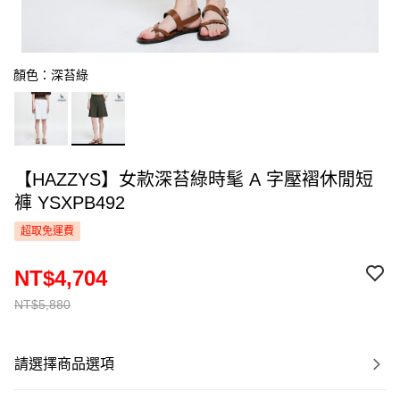
顏色：深苔綠
【HAZZYS】女款深苔綠時髦 A 字壓褶休閒短
褲 YSXPB492
超取免運費
NT$4,704
NT$5,880
請選擇商品選項