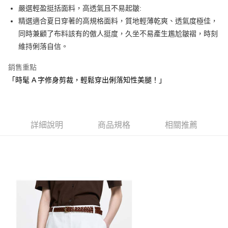
1.本服務由台灣大哥大提供，台灣大哥大用戶可立即使用無須另外申請。
嚴選輕盈挺括面料，高透氣且不易起皺:
2.付款方式選擇「大哥付你分期」，訂單成立後會自動跳轉到大哥付的交易
相關說明
流程，驗證手機門號後，選擇欲分期的期數、繳款截止日，確認付款後即完
精選適合夏日穿著的高規格面料，質地輕薄乾爽、透氣度極佳，
【關於「AFTEE先享後付」】
成交易。
ATM付款
AFTEE先享後付是「在收到商品之後才付款」的支付方式。 讓您購物簡單
同時兼顧了布料該有的傲人挺度，久坐不易產生尷尬皺褶，時刻
3.實際核准額度、可分期數及費用金額請依後續交易確認頁面所載為準。
便利好安心！
維持俐落自信。
4.訂單成立30分鐘內，如未前往確認交易或遇審核未通過，訂單將自動取
１．簡單：不需註冊會員、不需綁卡、不需儲值。
運送方式
消。如遇「轉專審核」未通過狀況，表示未達大哥付你分期系統評分，恕無
２．便利：只要手機號碼，簡訊認證，即可結帳。
法說明評估內容。
銷售重點
３．安心：先確認商品／服務後，再付款。
全家取貨付款
【繳款方式說明】
「時髦 A 字修身剪裁，輕鬆穿出俐落知性美腿！」
1.分期款項不併入電信帳單，「大哥付你分期」於每月結算日後寄送繳費提
免運費
【「AFTEE先享後付」結帳流程】
醒簡訊。
１．於結帳方式選擇「AFTEE先享後付」後，將跳轉至「AFTEE先享後付」
2.透過簡訊連結打開帳單後，可選擇「超商條碼／台灣大直營門市／銀行轉
付款後全家取貨
結帳頁面，進行簡訊認證並確認金額後，即可完成結帳。
帳／街口支付／iPASS MONEY」等通路繳費。
２．訂單成立數日內，您將收到繳費通知簡訊。
免運費
３．收到繳費通知簡訊後14天內，點擊此簡訊中的連結，可透過四大超商／
詳細說明
商品規格
相關推薦
【注意事項】
ATM／網路銀行／等多元方式進行付款，方視為交易完成。
萊爾富取貨付款
1.本服務係由「台灣大哥大股份有限公司」（以下簡稱本公司）所提供，讓
※ 請注意：結帳手續完成當下不需立刻繳費，但若您需要取消訂單，請聯絡
用戶於交易時，得透過本服務購買商品或服務，並由商店將買賣／分期付款
免運費
購買商品的店家。未經商家同意取消之訂單仍視為有效，需透過AFTEE先享
買賣價金債權讓與本公司後，依約使用本公司帳單繳交帳款。
後付繳納相關費用。
2.基於同意付款使用「大哥付你分期」之契約關係目的，商店將以您的個人
付款後萊爾富取貨
※ 交易是否成功請以「AFTEE先享後付 」之結帳頁面顯示為準，若有關於
資料（包含姓名、電話或地址）提供予台灣大哥大進項蒐集、處理及利用，
是否繳費成功／繳費後需取消欲退款等相關疑問，請聯繫「AFTEE先享後付
免運費
由本公司與您本人進行分期帳單所需資料之確認、核對及更正。
客戶支援中心」
https://netprotections.freshdesk.com/support/home
3.完整用戶服務條款，請詳閱以下連結：
https://oppay.tw/userRule
7-11取貨付款
【注意事項】
１．透過由恩沛科技股份有限公司提供之「AFTEE先享後付」服務完成之交
免運費
易，需依本服務之必要範圍內提供個人資料，並將交易相關給付款項請求債