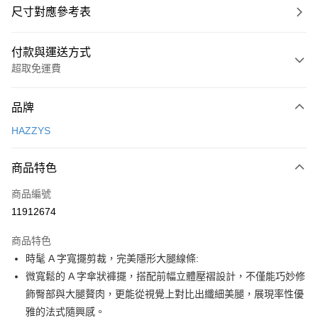
尺寸對應參考表
付款與運送方式
超取免運費
付款方式
品牌
信用卡一次付款
HAZZYS
超商取貨付款
商品特色
LINE Pay
商品編號
Apple Pay
11912674
街口支付
商品特色
悠遊付
時髦 A 字寬擺剪裁，完美隱形大腿線條:
大哥付你分期
微寬鬆的 A 字傘狀褲擺，搭配前幅立體壓褶設計，不僅能巧妙修
相關說明
飾臀部與大腿贅肉，更能從視覺上對比出纖細美腿，展現率性優
【大哥付你分期使用說明】
雅的法式隨興感。
AFTEE先享後付