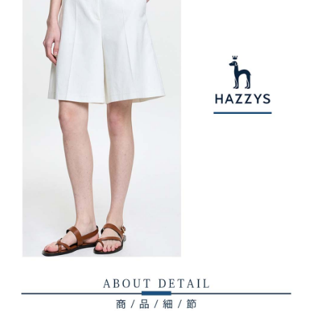
權轉讓予恩沛科技股份有限公司。
付款後7-11取貨
２．關於個人資料處理事宜，請瀏覽以下網址：
免運費
https://aftee.tw/terms/#terms3
３．未成年的使用者請事先徵得法定代理人或監護人之同意方可使用
宅配
「AFTEE先享後付」，若未經同意申辦者引起之損失，本公司不負相關責
任。
免運費
４．使用「AFTEE先享後付」時，將依據個別帳號之用戶狀況，依本公司即
時審查核予不同之上限額度；若仍有額度不足之情形，本公司將視審查結果
離島宅配
請求用戶進行身份認證。
免運費
５．嚴禁一人註冊多個帳號或使用他人資訊註冊。若發現惡意使用之情形，
恩沛科技股份有限公司將有權停止該用戶之使用額度並採取法律行動。