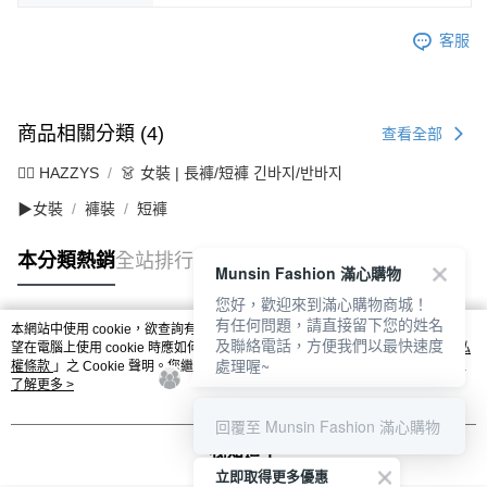
客服
商品相關分類 (4)
查看全部
🐕‍🦺 HAZZYS
👗 女裝 | 長褲/短褲 긴바지/반바지
▶女裝
褲裝
短褲
本分類熱銷
全站排行
Munsin Fashion 滿心購物
您好，歡迎來到滿心購物商城！
有任何問題，請直接留下您的姓名
本網站中使用 cookie，欲查詢有關本網站使用 cookie 方式之詳情，及若您不希
及聯絡電話，方便我們以最快速度
熱門標籤
望在電腦上使用 cookie 時應如何變更電腦的 cookie 設定，請參閱本網站「
隱私
處理喔~
權條款
」之 Cookie 聲明。您繼續使用本網站即表示您同意本公司得按本網站使
用條款之 Cookie 聲明使用 cookie。
了解更多 >
回覆至 Munsin Fashion 滿心購物
我知道了
立即取得更多優惠