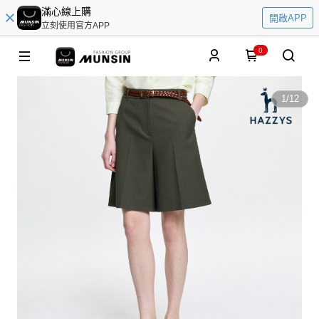
滿心線上購
開啟APP
立刻使用官方APP
0
1
/
12