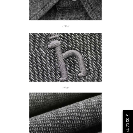
AI
找
尺
寸