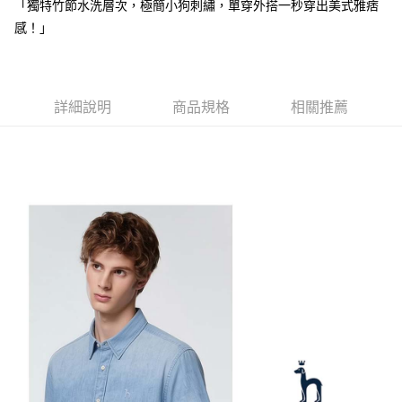
【注意事項】
「獨特竹節水洗層次，極簡小狗刺繡，單穿外搭一秒穿出美式雅痞
ATM／網路銀行／等多元方式進行付款，方視為交易完成。
萊爾富取貨付款
1.本服務係由「台灣大哥大股份有限公司」（以下簡稱本公司）所提供，讓
※ 請注意：結帳手續完成當下不需立刻繳費，但若您需要取消訂單，請聯絡
感！」
用戶於交易時，得透過本服務購買商品或服務，並由商店將買賣／分期付款
免運費
購買商品的店家。未經商家同意取消之訂單仍視為有效，需透過AFTEE先享
買賣價金債權讓與本公司後，依約使用本公司帳單繳交帳款。
後付繳納相關費用。
2.基於同意付款使用「大哥付你分期」之契約關係目的，商店將以您的個人
付款後萊爾富取貨
※ 交易是否成功請以「AFTEE先享後付 」之結帳頁面顯示為準，若有關於
資料（包含姓名、電話或地址）提供予台灣大哥大進項蒐集、處理及利用，
是否繳費成功／繳費後需取消欲退款等相關疑問，請聯繫「AFTEE先享後付
免運費
由本公司與您本人進行分期帳單所需資料之確認、核對及更正。
詳細說明
商品規格
相關推薦
客戶支援中心」
https://netprotections.freshdesk.com/support/home
3.完整用戶服務條款，請詳閱以下連結：
https://oppay.tw/userRule
7-11取貨付款
【注意事項】
１．透過由恩沛科技股份有限公司提供之「AFTEE先享後付」服務完成之交
免運費
易，需依本服務之必要範圍內提供個人資料，並將交易相關給付款項請求債
權轉讓予恩沛科技股份有限公司。
付款後7-11取貨
２．關於個人資料處理事宜，請瀏覽以下網址：
免運費
https://aftee.tw/terms/#terms3
３．未成年的使用者請事先徵得法定代理人或監護人之同意方可使用
宅配
「AFTEE先享後付」，若未經同意申辦者引起之損失，本公司不負相關責
任。
免運費
４．使用「AFTEE先享後付」時，將依據個別帳號之用戶狀況，依本公司即
時審查核予不同之上限額度；若仍有額度不足之情形，本公司將視審查結果
離島宅配
請求用戶進行身份認證。
免運費
５．嚴禁一人註冊多個帳號或使用他人資訊註冊。若發現惡意使用之情形，
恩沛科技股份有限公司將有權停止該用戶之使用額度並採取法律行動。