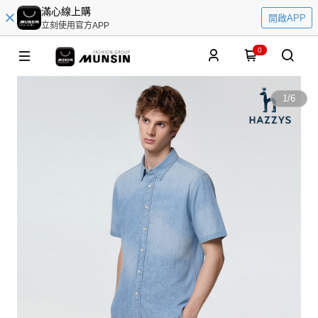
滿心線上購
開啟APP
立刻使用官方APP
0
1
/
6