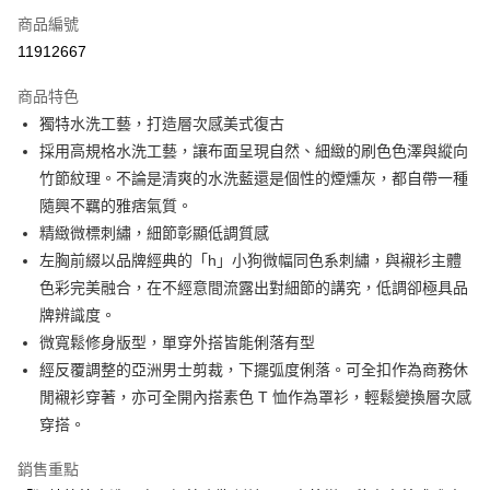
商品編號
Apple Pay
11912667
街口支付
商品特色
悠遊付
獨特水洗工藝，打造層次感美式復古
大哥付你分期
採用高規格水洗工藝，讓布面呈現自然、細緻的刷色色澤與縱向
相關說明
竹節紋理。不論是清爽的水洗藍還是個性的煙燻灰，都自帶一種
【大哥付你分期使用說明】
隨興不羈的雅痞氣質。
AFTEE先享後付
1.本服務由台灣大哥大提供，台灣大哥大用戶可立即使用無須另外申請。
精緻微標刺繡，細節彰顯低調質感
2.付款方式選擇「大哥付你分期」，訂單成立後會自動跳轉到大哥付的交易
相關說明
流程，驗證手機門號後，選擇欲分期的期數、繳款截止日，確認付款後即完
左胸前綴以品牌經典的「h」小狗微幅同色系刺繡，與襯衫主體
【關於「AFTEE先享後付」】
成交易。
ATM付款
AFTEE先享後付是「在收到商品之後才付款」的支付方式。 讓您購物簡單
色彩完美融合，在不經意間流露出對細節的講究，低調卻極具品
3.實際核准額度、可分期數及費用金額請依後續交易確認頁面所載為準。
便利好安心！
牌辨識度。
4.訂單成立30分鐘內，如未前往確認交易或遇審核未通過，訂單將自動取
１．簡單：不需註冊會員、不需綁卡、不需儲值。
運送方式
消。如遇「轉專審核」未通過狀況，表示未達大哥付你分期系統評分，恕無
微寬鬆修身版型，單穿外搭皆能俐落有型
２．便利：只要手機號碼，簡訊認證，即可結帳。
法說明評估內容。
３．安心：先確認商品／服務後，再付款。
經反覆調整的亞洲男士剪裁，下擺弧度俐落。可全扣作為商務休
全家取貨付款
【繳款方式說明】
1.分期款項不併入電信帳單，「大哥付你分期」於每月結算日後寄送繳費提
閒襯衫穿著，亦可全開內搭素色 T 恤作為罩衫，輕鬆變換層次感
免運費
【「AFTEE先享後付」結帳流程】
醒簡訊。
１．於結帳方式選擇「AFTEE先享後付」後，將跳轉至「AFTEE先享後付」
穿搭。
2.透過簡訊連結打開帳單後，可選擇「超商條碼／台灣大直營門市／銀行轉
付款後全家取貨
結帳頁面，進行簡訊認證並確認金額後，即可完成結帳。
帳／街口支付／iPASS MONEY」等通路繳費。
２．訂單成立數日內，您將收到繳費通知簡訊。
銷售重點
免運費
３．收到繳費通知簡訊後14天內，點擊此簡訊中的連結，可透過四大超商／