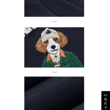
AI
找
尺
寸