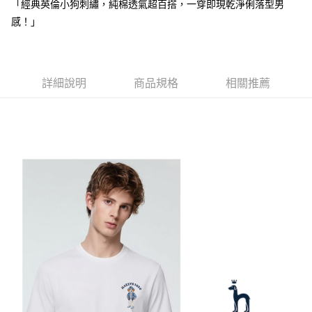
【注意事項】
「經典英倫小狗刺繡，純棉透氣超百搭，一穿即現乾淨俐落型男
ATM／網路銀行／等多元方式進行付款，方視為交易完成。
萊爾富取貨付款
1.本服務係由「台灣大哥大股份有限公司」（以下簡稱本公司）所提供，讓
※ 請注意：結帳手續完成當下不需立刻繳費，但若您需要取消訂單，請聯絡
感！」
用戶於交易時，得透過本服務購買商品或服務，並由商店將買賣／分期付款
免運費
購買商品的店家。未經商家同意取消之訂單仍視為有效，需透過AFTEE先享
買賣價金債權讓與本公司後，依約使用本公司帳單繳交帳款。
後付繳納相關費用。
2.基於同意付款使用「大哥付你分期」之契約關係目的，商店將以您的個人
付款後萊爾富取貨
※ 交易是否成功請以「AFTEE先享後付 」之結帳頁面顯示為準，若有關於
資料（包含姓名、電話或地址）提供予台灣大哥大進項蒐集、處理及利用，
是否繳費成功／繳費後需取消欲退款等相關疑問，請聯繫「AFTEE先享後付
免運費
由本公司與您本人進行分期帳單所需資料之確認、核對及更正。
詳細說明
商品規格
相關推薦
客戶支援中心」
https://netprotections.freshdesk.com/support/home
3.完整用戶服務條款，請詳閱以下連結：
https://oppay.tw/userRule
7-11取貨付款
【注意事項】
１．透過由恩沛科技股份有限公司提供之「AFTEE先享後付」服務完成之交
免運費
易，需依本服務之必要範圍內提供個人資料，並將交易相關給付款項請求債
權轉讓予恩沛科技股份有限公司。
付款後7-11取貨
２．關於個人資料處理事宜，請瀏覽以下網址：
免運費
https://aftee.tw/terms/#terms3
３．未成年的使用者請事先徵得法定代理人或監護人之同意方可使用
宅配
「AFTEE先享後付」，若未經同意申辦者引起之損失，本公司不負相關責
任。
免運費
４．使用「AFTEE先享後付」時，將依據個別帳號之用戶狀況，依本公司即
時審查核予不同之上限額度；若仍有額度不足之情形，本公司將視審查結果
離島宅配
請求用戶進行身份認證。
免運費
５．嚴禁一人註冊多個帳號或使用他人資訊註冊。若發現惡意使用之情形，
恩沛科技股份有限公司將有權停止該用戶之使用額度並採取法律行動。