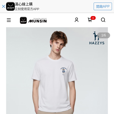
滿心線上購
開啟APP
立刻使用官方APP
0
1
/
6