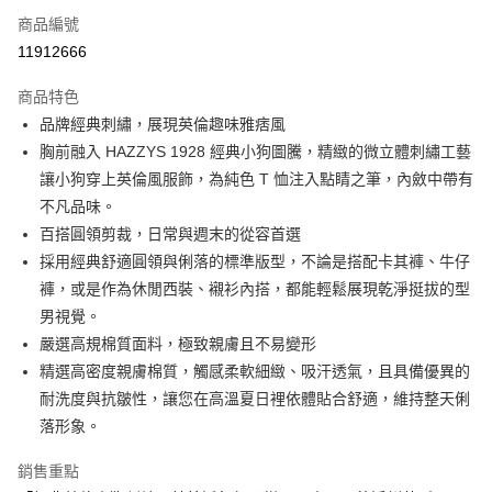
商品編號
Apple Pay
11912666
街口支付
商品特色
悠遊付
品牌經典刺繡，展現英倫趣味雅痞風
大哥付你分期
胸前融入 HAZZYS 1928 經典小狗圖騰，精緻的微立體刺繡工藝
相關說明
讓小狗穿上英倫風服飾，為純色 T 恤注入點睛之筆，內斂中帶有
【大哥付你分期使用說明】
不凡品味。
AFTEE先享後付
1.本服務由台灣大哥大提供，台灣大哥大用戶可立即使用無須另外申請。
百搭圓領剪裁，日常與週末的從容首選
2.付款方式選擇「大哥付你分期」，訂單成立後會自動跳轉到大哥付的交易
相關說明
流程，驗證手機門號後，選擇欲分期的期數、繳款截止日，確認付款後即完
採用經典舒適圓領與俐落的標準版型，不論是搭配卡其褲、牛仔
【關於「AFTEE先享後付」】
成交易。
ATM付款
AFTEE先享後付是「在收到商品之後才付款」的支付方式。 讓您購物簡單
褲，或是作為休閒西裝、襯衫內搭，都能輕鬆展現乾淨挺拔的型
3.實際核准額度、可分期數及費用金額請依後續交易確認頁面所載為準。
便利好安心！
男視覺。
4.訂單成立30分鐘內，如未前往確認交易或遇審核未通過，訂單將自動取
１．簡單：不需註冊會員、不需綁卡、不需儲值。
運送方式
消。如遇「轉專審核」未通過狀況，表示未達大哥付你分期系統評分，恕無
嚴選高規棉質面料，極致親膚且不易變形
２．便利：只要手機號碼，簡訊認證，即可結帳。
法說明評估內容。
３．安心：先確認商品／服務後，再付款。
精選高密度親膚棉質，觸感柔軟細緻、吸汗透氣，且具備優異的
全家取貨付款
【繳款方式說明】
1.分期款項不併入電信帳單，「大哥付你分期」於每月結算日後寄送繳費提
耐洗度與抗皺性，讓您在高溫夏日裡依體貼合舒適，維持整天俐
免運費
【「AFTEE先享後付」結帳流程】
醒簡訊。
１．於結帳方式選擇「AFTEE先享後付」後，將跳轉至「AFTEE先享後付」
落形象。
2.透過簡訊連結打開帳單後，可選擇「超商條碼／台灣大直營門市／銀行轉
付款後全家取貨
結帳頁面，進行簡訊認證並確認金額後，即可完成結帳。
帳／街口支付／iPASS MONEY」等通路繳費。
２．訂單成立數日內，您將收到繳費通知簡訊。
銷售重點
免運費
３．收到繳費通知簡訊後14天內，點擊此簡訊中的連結，可透過四大超商／