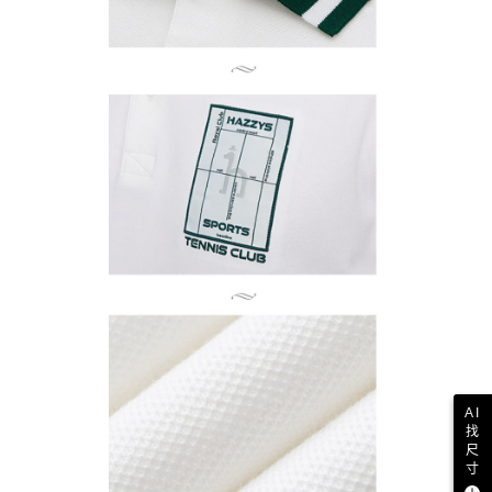
AI
找
尺
寸