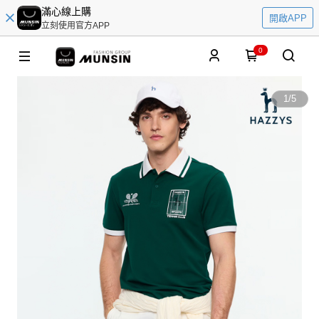
滿心線上購
開啟APP
立刻使用官方APP
0
1
/
5