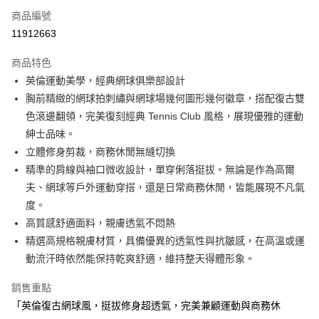
商品編號
Apple Pay
11912663
街口支付
商品特色
悠遊付
英倫運動美學，經典網球俱樂部設計
大哥付你分期
胸前精緻的網球拍刺繡與網球場幾何圖形幾何徽章，搭配復古雙
相關說明
色滾邊翻領，完美復刻經典 Tennis Club 風格，展現優雅的運動
【大哥付你分期使用說明】
紳士品味。
AFTEE先享後付
1.本服務由台灣大哥大提供，台灣大哥大用戶可立即使用無須另外申請。
立體修身剪裁，商務休閒無縫切換
2.付款方式選擇「大哥付你分期」，訂單成立後會自動跳轉到大哥付的交易
相關說明
流程，驗證手機門號後，選擇欲分期的期數、繳款截止日，確認付款後即完
精準的肩線與袖口微收設計，單穿俐落挺拔。無論是作為高爾
【關於「AFTEE先享後付」】
成交易。
ATM付款
AFTEE先享後付是「在收到商品之後才付款」的支付方式。 讓您購物簡單
夫、網球等戶外運動穿搭，還是日常商務休閒，皆能展現不凡氣
3.實際核准額度、可分期數及費用金額請依後續交易確認頁面所載為準。
便利好安心！
度。
4.訂單成立30分鐘內，如未前往確認交易或遇審核未通過，訂單將自動取
１．簡單：不需註冊會員、不需綁卡、不需儲值。
運送方式
消。如遇「轉專審核」未通過狀況，表示未達大哥付你分期系統評分，恕無
高質感舒適面料，親膚透氣不悶熱
２．便利：只要手機號碼，簡訊認證，即可結帳。
法說明評估內容。
３．安心：先確認商品／服務後，再付款。
精選高規格親膚材質，具備優異的透氣性與抗皺感，在高溫或運
全家取貨付款
【繳款方式說明】
1.分期款項不併入電信帳單，「大哥付你分期」於每月結算日後寄送繳費提
動流汗時依然能保持乾爽舒適，維持整天得體形象。
免運費
【「AFTEE先享後付」結帳流程】
醒簡訊。
１．於結帳方式選擇「AFTEE先享後付」後，將跳轉至「AFTEE先享後付」
2.透過簡訊連結打開帳單後，可選擇「超商條碼／台灣大直營門市／銀行轉
付款後全家取貨
銷售重點
結帳頁面，進行簡訊認證並確認金額後，即可完成結帳。
帳／街口支付／iPASS MONEY」等通路繳費。
２．訂單成立數日內，您將收到繳費通知簡訊。
「英倫復古網球風，挺拔修身超透氣，完美兼顧運動與商務休
免運費
３．收到繳費通知簡訊後14天內，點擊此簡訊中的連結，可透過四大超商／