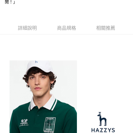
【注意事項】
閒！」
ATM／網路銀行／等多元方式進行付款，方視為交易完成。
萊爾富取貨付款
1.本服務係由「台灣大哥大股份有限公司」（以下簡稱本公司）所提供，讓
※ 請注意：結帳手續完成當下不需立刻繳費，但若您需要取消訂單，請聯絡
用戶於交易時，得透過本服務購買商品或服務，並由商店將買賣／分期付款
免運費
購買商品的店家。未經商家同意取消之訂單仍視為有效，需透過AFTEE先享
買賣價金債權讓與本公司後，依約使用本公司帳單繳交帳款。
後付繳納相關費用。
2.基於同意付款使用「大哥付你分期」之契約關係目的，商店將以您的個人
付款後萊爾富取貨
※ 交易是否成功請以「AFTEE先享後付 」之結帳頁面顯示為準，若有關於
資料（包含姓名、電話或地址）提供予台灣大哥大進項蒐集、處理及利用，
詳細說明
商品規格
相關推薦
是否繳費成功／繳費後需取消欲退款等相關疑問，請聯繫「AFTEE先享後付
免運費
由本公司與您本人進行分期帳單所需資料之確認、核對及更正。
客戶支援中心」
https://netprotections.freshdesk.com/support/home
3.完整用戶服務條款，請詳閱以下連結：
https://oppay.tw/userRule
7-11取貨付款
【注意事項】
１．透過由恩沛科技股份有限公司提供之「AFTEE先享後付」服務完成之交
免運費
易，需依本服務之必要範圍內提供個人資料，並將交易相關給付款項請求債
權轉讓予恩沛科技股份有限公司。
付款後7-11取貨
２．關於個人資料處理事宜，請瀏覽以下網址：
免運費
https://aftee.tw/terms/#terms3
３．未成年的使用者請事先徵得法定代理人或監護人之同意方可使用
宅配
「AFTEE先享後付」，若未經同意申辦者引起之損失，本公司不負相關責
任。
免運費
４．使用「AFTEE先享後付」時，將依據個別帳號之用戶狀況，依本公司即
時審查核予不同之上限額度；若仍有額度不足之情形，本公司將視審查結果
離島宅配
請求用戶進行身份認證。
免運費
５．嚴禁一人註冊多個帳號或使用他人資訊註冊。若發現惡意使用之情形，
恩沛科技股份有限公司將有權停止該用戶之使用額度並採取法律行動。