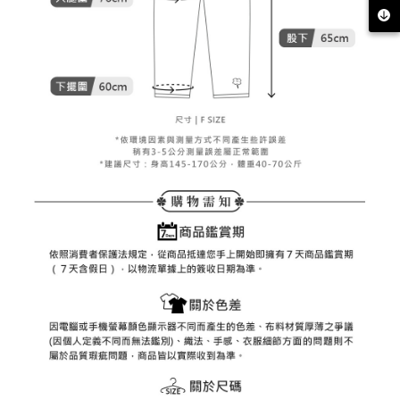
客戶支援中心」
https://netprotections.freshdesk.com/support/home
7-11取貨付款
【注意事項】
１．透過由恩沛科技股份有限公司提供之「AFTEE先享後付」服務完成之交
免運費
易，需依本服務之必要範圍內提供個人資料，並將交易相關給付款項請求債
權轉讓予恩沛科技股份有限公司。
付款後7-11取貨
２．關於個人資料處理事宜，請瀏覽以下網址：
免運費
https://aftee.tw/terms/#terms3
３．未成年的使用者請事先徵得法定代理人或監護人之同意方可使用
宅配
「AFTEE先享後付」，若未經同意申辦者引起之損失，本公司不負相關責
任。
免運費
４．使用「AFTEE先享後付」時，將依據個別帳號之用戶狀況，依本公司即
時審查核予不同之上限額度；若仍有額度不足之情形，本公司將視審查結果
離島宅配
請求用戶進行身份認證。
免運費
５．嚴禁一人註冊多個帳號或使用他人資訊註冊。若發現惡意使用之情形，
恩沛科技股份有限公司將有權停止該用戶之使用額度並採取法律行動。