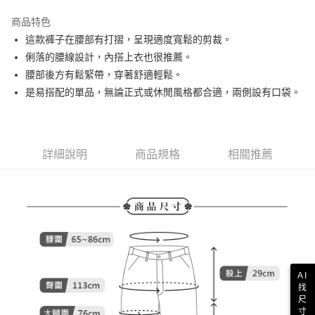
街口支付
商品特色
悠遊付
這款褲子在腰部有打摺，呈現適度寬鬆的剪裁。
AFTEE先享後付
俐落的腰線設計，內搭上衣也很推薦。
相關說明
腰部後方有鬆緊帶，穿著舒適輕鬆。
【關於「AFTEE先享後付」】
是易搭配的單品，無論正式或休閒風格都合適，兩側設有口袋。
ATM付款
AFTEE先享後付是「在收到商品之後才付款」的支付方式。 讓您購物簡單
便利好安心！
１．簡單：不需註冊會員、不需綁卡、不需儲值。
運送方式
２．便利：只要手機號碼，簡訊認證，即可結帳。
３．安心：先確認商品／服務後，再付款。
詳細說明
商品規格
相關推薦
全家取貨付款
免運費
【「AFTEE先享後付」結帳流程】
１．於結帳方式選擇「AFTEE先享後付」後，將跳轉至「AFTEE先享後付」
付款後全家取貨
結帳頁面，進行簡訊認證並確認金額後，即可完成結帳。
２．訂單成立數日內，您將收到繳費通知簡訊。
免運費
３．收到繳費通知簡訊後14天內，點擊此簡訊中的連結，可透過四大超商／
ATM／網路銀行／等多元方式進行付款，方視為交易完成。
萊爾富取貨付款
※ 請注意：結帳手續完成當下不需立刻繳費，但若您需要取消訂單，請聯絡
免運費
購買商品的店家。未經商家同意取消之訂單仍視為有效，需透過AFTEE先享
AI
後付繳納相關費用。
找
付款後萊爾富取貨
※ 交易是否成功請以「AFTEE先享後付 」之結帳頁面顯示為準，若有關於
尺
是否繳費成功／繳費後需取消欲退款等相關疑問，請聯繫「AFTEE先享後付
免運費
寸