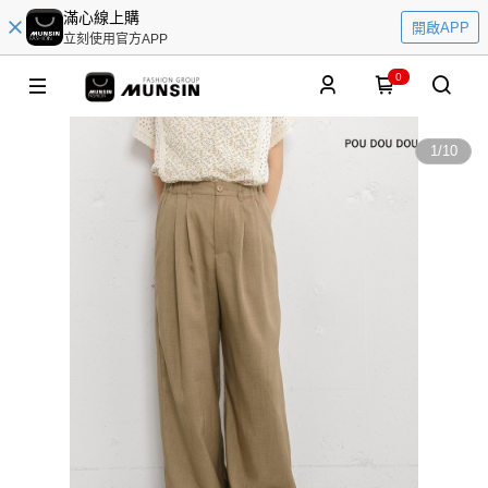
滿心線上購
開啟APP
立刻使用官方APP
0
1
/
10