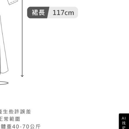
AI
找
尺