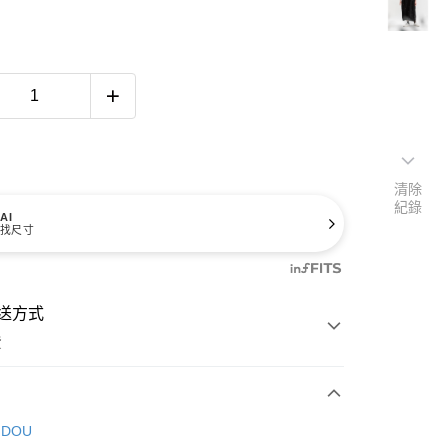
清除
紀錄
AI
找尺寸
送方式
費
次付款
 DOU