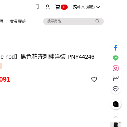
0
中文 (繁體)
明
會員權益
 de nod】黑色花卉刺繡洋裝 PNY44246
091