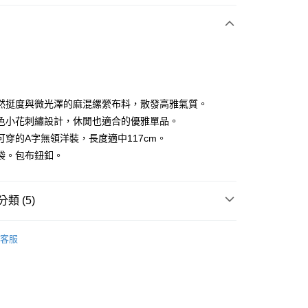
付款
然挺度與微光澤的麻混縲縈布料，散發高雅氣質。
色小花刺繡設計，休閒也適合的優雅單品。
可穿的A字無領洋裝，長度適中117cm。
享後付
袋。包布鈕釦。
FTEE先享後付」】
先享後付是「在收到商品之後才付款」的支付方式。 讓您購物簡單
心！
類 (5)
：不需註冊會員、不需綁卡、不需儲值。
：只要手機號碼，簡訊認證，即可結帳。
DOU DOU
🍀nop de nod 系列
洋裝 ワンピース
：先確認商品／服務後，再付款。
客服
DOU DOU
🌼 新品任3件85折
付款
EE先享後付」結帳流程】
方式選擇「AFTEE先享後付」後，將跳轉至「AFTEE先享後
洋裝
長洋裝
頁面，進行簡訊認證並確認金額後，即可完成結帳。
家取貨
成立數日內，您將收到繳費通知簡訊。
春夏新品
🕊️POU DOU DOU
費通知簡訊後14天內，點擊此簡訊中的連結，可透過四大超商