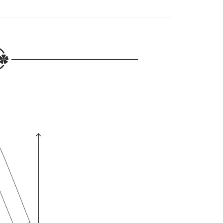
秋上市
🕊️ POU DOU DOU
網路銀行／等多元方式進行付款，方視為交易完成。
：結帳手續完成當下不需立刻繳費，但若您需要取消訂單，請聯
貨付款
的店家。未經商家同意取消之訂單仍視為有效，需透過AFTEE
繳納相關費用。
否成功請以「AFTEE先享後付 」之結帳頁面顯示為準，若有關於
功／繳費後需取消欲退款等相關疑問，請聯繫「AFTEE先享後
爾富取貨
援中心」
https://netprotections.freshdesk.com/support/home
項】
付款
恩沛科技股份有限公司提供之「AFTEE先享後付」服務完成之
依本服務之必要範圍內提供個人資料，並將交易相關給付款項請
讓予恩沛科技股份有限公司。
個人資料處理事宜，請瀏覽以下網址：
1取貨
ee.tw/terms/#terms3
年的使用者請事先徵得法定代理人或監護人之同意方可使用
E先享後付」，若未經同意申辦者引起之損失，本公司不負相關責
AFTEE先享後付」時，將依據個別帳號之用戶狀況，依本公司
核予不同之上限額度；若仍有額度不足之情形，本公司將視審查
用戶進行身份認證。
一人註冊多個帳號或使用他人資訊註冊。若發現惡意使用之情
科技股份有限公司將有權停止該用戶之使用額度並採取法律行