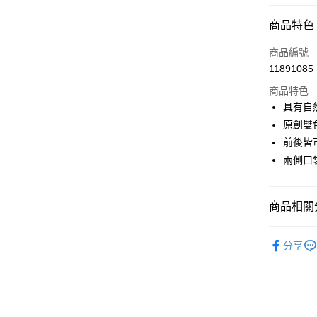
超商取貨
商品特色
LINE Pay
商品編號
Apple Pay
11891085
商品特色
街口支付
具有自
悠遊付
原創雙
前後皆
AFTEE先
兩側口
相關說明
【關於「A
ATM付款
AFTEE
便利好安
商品相關分
１．簡單
２．便利
運送方式
🕊️ POU 
３．安心
分享
🕊️ POU 
全家取貨
【「AFT
免運費
１．於結帳
▶女裝
付」結帳
付款後全
２．訂單
🌸2026 
３．收到繳