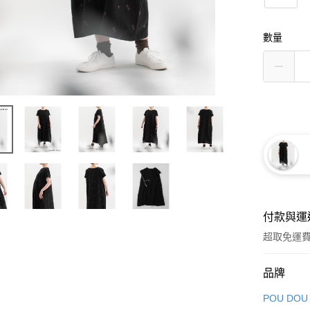
數量
付款與運
超取免運
付款方式
品牌
信用卡一
POU DOU