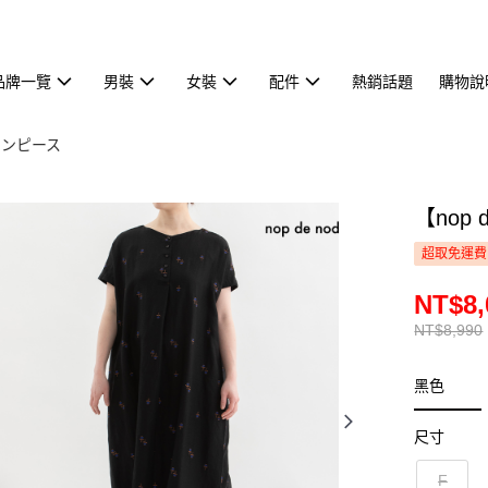
品牌一覽
男裝
女裝
配件
熱銷話題
購物說
ワンピース
【nop
超取免運費
NT$8,
NT$8,990
黑色
尺寸
F