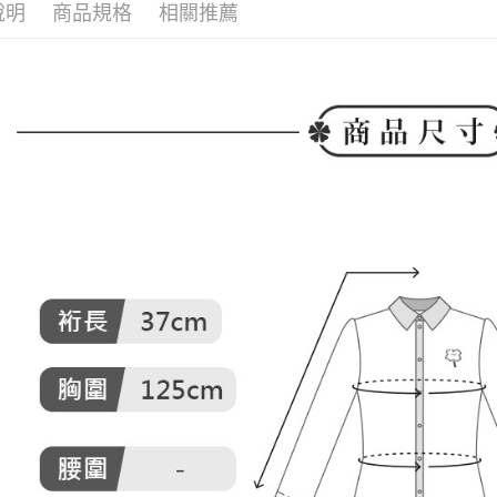
免運費
說明
商品規格
相關推薦
🍁2026
／ATM／
※ 請注意
萊爾富取
絡購買商品
先享後付
免運費
※ 交易是
是否繳費成
付款後萊
付客戶支
免運費
【注意事
7-11取貨
１．透過由
交易，需
免運費
求債權轉
２．關於
付款後7-1
https://aft
免運費
３．未成
「AFTE
宅配
任。
４．使用「
免運費
即時審查
結果請求
離島宅配
５．嚴禁
免運費
形，恩沛
動。