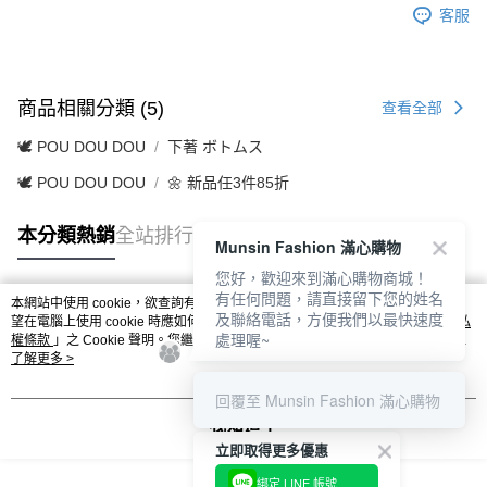
客服
商品相關分類 (5)
查看全部
🕊️ POU DOU DOU
下著 ボトムス
🕊️ POU DOU DOU
🌼 新品任3件85折
本分類熱銷
全站排行
Munsin Fashion 滿心購物
您好，歡迎來到滿心購物商城！
有任何問題，請直接留下您的姓名
本網站中使用 cookie，欲查詢有關本網站使用 cookie 方式之詳情，及若您不希
及聯絡電話，方便我們以最快速度
熱門標籤
望在電腦上使用 cookie 時應如何變更電腦的 cookie 設定，請參閱本網站「
隱私
處理喔~
權條款
」之 Cookie 聲明。您繼續使用本網站即表示您同意本公司得按本網站使
用條款之 Cookie 聲明使用 cookie。
了解更多 >
回覆至 Munsin Fashion 滿心購物
我知道了
立即取得更多優惠
綁定 LINE 帳號