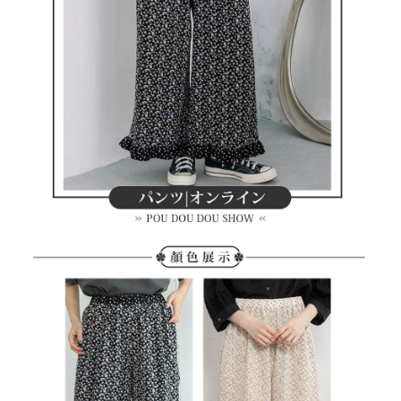
客戶支援中心」
https://netprotections.freshdesk.com/support/home
7-11取貨付款
【注意事項】
１．透過由恩沛科技股份有限公司提供之「AFTEE先享後付」服務完成之交
免運費
易，需依本服務之必要範圍內提供個人資料，並將交易相關給付款項請求債
權轉讓予恩沛科技股份有限公司。
付款後7-11取貨
２．關於個人資料處理事宜，請瀏覽以下網址：
免運費
https://aftee.tw/terms/#terms3
３．未成年的使用者請事先徵得法定代理人或監護人之同意方可使用
宅配
「AFTEE先享後付」，若未經同意申辦者引起之損失，本公司不負相關責
任。
免運費
４．使用「AFTEE先享後付」時，將依據個別帳號之用戶狀況，依本公司即
時審查核予不同之上限額度；若仍有額度不足之情形，本公司將視審查結果
離島宅配
請求用戶進行身份認證。
免運費
５．嚴禁一人註冊多個帳號或使用他人資訊註冊。若發現惡意使用之情形，
恩沛科技股份有限公司將有權停止該用戶之使用額度並採取法律行動。