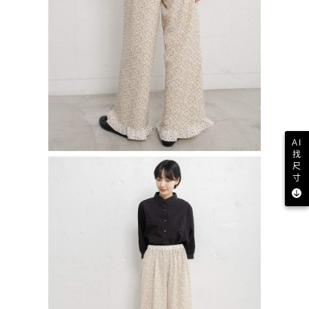
AI
找
尺
寸