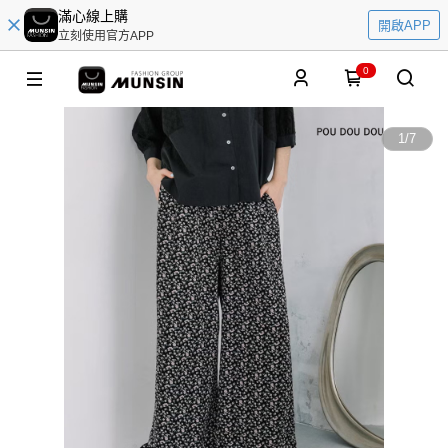
滿心線上購
開啟APP
立刻使用官方APP
0
1
/
7