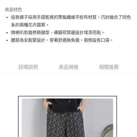
街口支付
商品特色
悠遊付
這款褲子採用手感乾爽的聚酯纖維平紋布材質，巧妙融合了同色
AFTEE先享後付
系的兩種花卉圖案。
相關說明
微喇叭剪裁修飾腿型，褲腳荷葉邊設計增添亮點。
【關於「AFTEE先享後付」】
腰部為全鬆緊設計，穿著舒適無負擔，兩側設有口袋。
ATM付款
AFTEE先享後付是「在收到商品之後才付款」的支付方式。 讓您購物簡單
便利好安心！
１．簡單：不需註冊會員、不需綁卡、不需儲值。
運送方式
２．便利：只要手機號碼，簡訊認證，即可結帳。
３．安心：先確認商品／服務後，再付款。
詳細說明
商品規格
相關推薦
全家取貨付款
免運費
【「AFTEE先享後付」結帳流程】
１．於結帳方式選擇「AFTEE先享後付」後，將跳轉至「AFTEE先享後付」
付款後全家取貨
結帳頁面，進行簡訊認證並確認金額後，即可完成結帳。
２．訂單成立數日內，您將收到繳費通知簡訊。
免運費
３．收到繳費通知簡訊後14天內，點擊此簡訊中的連結，可透過四大超商／
ATM／網路銀行／等多元方式進行付款，方視為交易完成。
萊爾富取貨付款
※ 請注意：結帳手續完成當下不需立刻繳費，但若您需要取消訂單，請聯絡
免運費
購買商品的店家。未經商家同意取消之訂單仍視為有效，需透過AFTEE先享
後付繳納相關費用。
付款後萊爾富取貨
※ 交易是否成功請以「AFTEE先享後付 」之結帳頁面顯示為準，若有關於
是否繳費成功／繳費後需取消欲退款等相關疑問，請聯繫「AFTEE先享後付
免運費