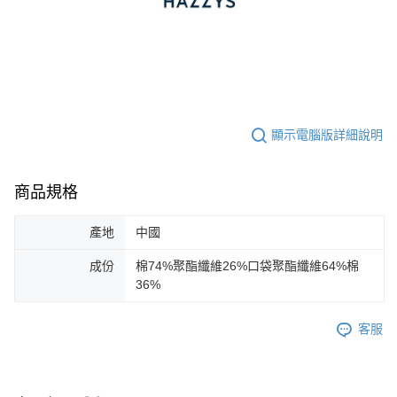
顯示電腦版詳細說明
商品規格
產地
中國
成份
棉74%聚酯纖維26%口袋聚酯纖維64%棉
36%
客服