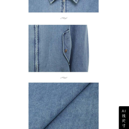
AI
找
尺
寸