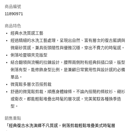
商品編號
Apple Pay
11890971
街口支付
商品特色
悠遊付
經典水洗質感工藝
大哥付你分期
經過精細的水洗工藝處理，呈現出自然、富有層次的復古藍調與
相關說明
微磨砂質感，兼具街頭隨性與優雅沉穩，穿出不費力的時髦感。
【大哥付你分期使用說明】
俐落哈靈頓夾克版型
AFTEE先享後付
1.本服務由台灣大哥大提供，台灣大哥大用戶可立即使用無須另外申請。
結合翻領與流暢的拉鍊設計，腰際兩側附有經典斜插口袋，版型
2.付款方式選擇「大哥付你分期」，訂單成立後會自動跳轉到大哥付的交易
相關說明
流程，驗證手機門號後，選擇欲分期的期數、繳款截止日，確認付款後即完
俐落有型，能修飾身型比例，是兼顧日常實用性與設計感的必備
【關於「AFTEE先享後付」】
成交易。
ATM付款
AFTEE先享後付是「在收到商品之後才付款」的支付方式。 讓您購物簡單
單品。
3.實際核准額度、可分期數及費用金額請依後續交易確認頁面所載為準。
便利好安心！
微寬鬆多層次百搭剪裁
4.訂單成立30分鐘內，如未前往確認交易或遇審核未通過，訂單將自動取
１．簡單：不需註冊會員、不需綁卡、不需儲值。
運送方式
消。如遇「轉專審核」未通過狀況，表示未達大哥付你分期系統評分，恕無
舒適的微寬鬆剪裁，順應身體線條。不論內搭簡約條紋衫、襯衫
２．便利：只要手機號碼，簡訊認證，即可結帳。
法說明評估內容。
３．安心：先確認商品／服務後，再付款。
或衛衣，都能輕鬆堆疊出時髦的層次感，完美駕馭各種換季造
全家取貨付款
【繳款方式說明】
1.分期款項不併入電信帳單，「大哥付你分期」於每月結算日後寄送繳費提
型。
免運費
【「AFTEE先享後付」結帳流程】
醒簡訊。
１．於結帳方式選擇「AFTEE先享後付」後，將跳轉至「AFTEE先享後付」
2.透過簡訊連結打開帳單後，可選擇「超商條碼／台灣大直營門市／銀行轉
付款後全家取貨
銷售重點
結帳頁面，進行簡訊認證並確認金額後，即可完成結帳。
帳／街口支付／iPASS MONEY」等通路繳費。
２．訂單成立數日內，您將收到繳費通知簡訊。
「經典復古水洗演繹不凡質感，俐落剪裁輕鬆堆疊美式時髦層
免運費
３．收到繳費通知簡訊後14天內，點擊此簡訊中的連結，可透過四大超商／