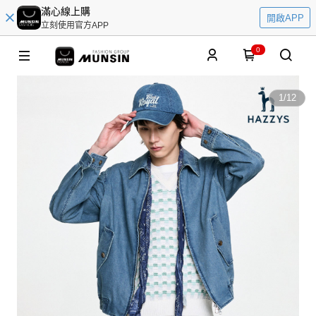
滿心線上購
開啟APP
立刻使用官方APP
0
1
/
12